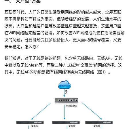
一、“大户型”方案
者
互联网时代，人们的日常生活受到网络的影响越来越大，全屋互联
网不再是科幻而将成为事实，但随着经济的发展，人们生活水平的
我
提高，大户型和越层户型等改善型性房型越来越普及，这些用户面
临WiFi网络越来越差的窘境，如何改善WiFi网络成为迫在眉睫需要解
的
我
决的问题，既要能经受住多设备接入、更大面积的信号覆盖，又要
安全稳定，怎么办？
博
的
我
我们知道，对于无线网络的组建，包含单无线路由、无线AP、无线
中继以及无线Mesh等，而后三种方式成为“全覆盖”组网的选择。这
客
论
的
我
其中，无线AP的功能是把有线网络转换为无线网络（图1）。
坛
圈
的
我
子
直
的
我
我
播
活
的
我
动
关
的