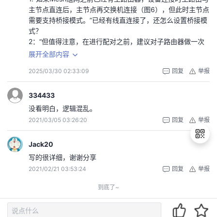
主节点直连后，主节点再交换机连接（图6），但此时主节点
需要支持桥接模式。”已经有线直连接了，还怎么设置桥接模
式？
2：“但值得注意，在进行配对之前，建议对子路由器做一次
恢复出厂设置，而且子路由只需连接电源即可，不要接任何
展开全部内容
网线，然后用手机APP进行添加节点操作即可，简单方
2025/03/30 02:33:09
回复
举报
便。” 图示lan口不是都插着线吗，为什么又说不要接任何网
线。
334433
没看明白，逻辑混乱。
2021/03/05 03:26:20
回复
举报
Jack20
写的很详细，谢谢分享
2021/02/21 03:53:24
回复
举报
退
出
到底了~
登
录