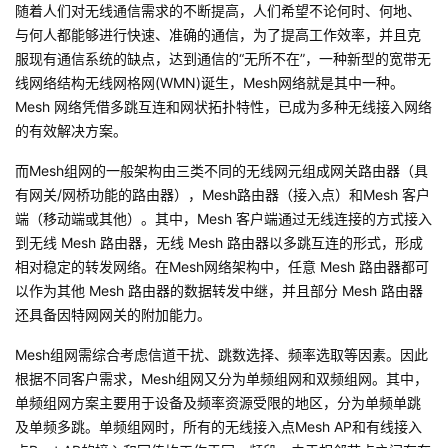
随着人们对无线通信需求的不断提高，人们希望不论何时、何地、
与何人都能够进行快速、准确的通信，为了提高工作效率，并且克
服现有通信系统的缺点，达到通信的“无所不在”，一种新型的宽带无
线网络结构无线网格网(WMN)诞生，Mesh网络就是其中一种。
Mesh 网络凭借多跳互连和网状拓扑特性，已成为多种无线接入网络
的有效解决方案。
而Mesh组网的一般架构由三类不同的无线网元组成网关路由器（具
有网关/网桥功能的路由器），Mesh路由器（接入点）和Mesh 客户
端（移动端或其他）。其中，Mesh 客户端通过无线连接的方式接入
到无线 Mesh 路由器，无线 Mesh 路由器以多跳互连的形式，形成
相对稳定的转发网络。在Mesh网络架构中，任意 Mesh 路由器都可
以作为其他 Mesh 路由器的数据转发中继，并且部分 Mesh 路由器
还具备因特网网关的附加能力。
Mesh组网需综合考虑信道干扰、跳数选择、频率选取等因素。因此
根据不同客户需求，Mesh组网又分为单频组网和双频组网。其中，
单频组网方案主要用于设备及频率资源受限的地区，分为单频单跳
及单频多跳。单频组网时，所有的无线接入点Mesh AP和有线接入