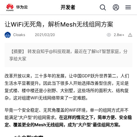
开发者
返
让WiFi无死角，解析Mesh无线组网方案
回
Cloaks
2021/02/20
2.8w+
举
报
【摘要】 转发自知乎@科技观潮，最近在了解IoT智慧家庭，分
享给大家
个
改革开放以来，三十多年的发展，让中国GDP跃升世界第二，人们
生活水平显著提升。因此当下很多人开始选择改善型住房，无论是
我
人
复式楼、楼中楼还是小别野、大别墅，这些场所的面积大、结构复
杂，这对组建WiFi无线网络带来了一定难题。
的
主
毕竟一个安全稳定、无死角覆盖的WiFi环境，单一的组网方式并不
能满足“大户型”的组网需求。
开
在这样的情况之下，简单方便、安全稳
页
定、覆盖更全的Mesh无线组网，成为“大户型”最佳组网方案。
发