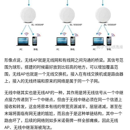
我
注
的
开
的
Programs
发
支
者
持
学
形像点说，无线AP就是无线网和有线网之间沟通的桥梁。其信号范
我
堂
围为球形，搭建的时候最好放到比较高的地方，可以增加覆盖范
围，无线AP也就是一个无线交换机，接入在有线交换机或是路由器
的
我
我
上，接入的无线终端和原来的网络是属于同一个子网。
技
的
的
我
无线中继其实也是无线AP的一种，其作用是将无线信号从一个中继
点接力传递到下一个中继点，但由于无线中继必须在同一个信道上
术
云
课
的
我
接收和转发，这会将原本有线的带宽资源减半，层层递减，甚至在
末端将面临有网无速的尴尬，而且由于是这种单链结构，其中一个
支
声
程
认
的
我
路由坏了，后续的网络则如多米诺骨牌一样全部瘫痪，因此无线
AP、无线中继渐渐被淘汰。