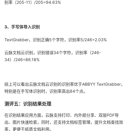
别率（205-11）/205=94.63%
3、手写体导入识别
TextGrabber，识别正确5个字符，识别率5/246=2.03%
云脉文档云识别，识别错误34个字符，识别率（246-
34）/246=86.18%
综上可以看出云脉文档云识别的识别率优于ABBYY TextGrabber，
特别是在手写体识别时，识别率高出84个点。
测评五：识别结果处理
在识别结果应用方面，云脉支持打印、内外部分享、双层PDF导
出、图片快速检索，同时，还支持文档标签管理，提升文档查找效
率，更便于纸质文档利用。