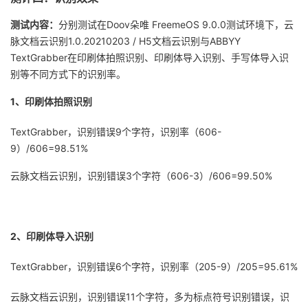
持
建
证
实
的
测试内容：
分别测试在Doov朵唯 FreemeOS 9.0.0测试环境下，云
议
脉文档云识别1.0.20210203 / H5文档云识别与ABBYY
验
收
TextGrabber在印刷体拍照识别、印刷体导入识别、手写体导入识
别等不同方式下的识别率。
藏
1、印刷体拍照识别
TextGrabber，识别错误9个字符，识别率（606-
9）/606=98.51%
云脉文档云识别，识别错误3个字符（606-3）/606=99.50%
2、印刷体导入识别
TextGrabber，识别错误6个字符，识别率（205-9）/205=95.61%
云脉文档云识别，识别错误11个字符，多为标点符号识别错误，识