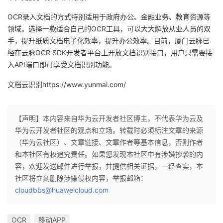
OCR录入文档的方式特别适用于政府办公、金融业务、教育资源等
领域。选择一款适合自己的OCR工具，可以大大解放从业人员的双
手，提升纸质文档电子化效率，提升办公效率。目前，厦门云脉已
经在云脉OCR SDK开发者平台上开放文档识别接口，用户只需要接
入API端口即可享受文档识别功能。
文档云识别https://www.yunmai.com/
【声明】本内容来自华为云开发者社区博主，不代表华为云及
华为云开发者社区的观点和立场。转载时必须标注文章的来源
（华为云社区）、文章链接、文章作者等基本信息，否则作者
和本社区有权追究责任。如果您发现本社区中有涉嫌抄袭的内
容，欢迎发送邮件进行举报，并提供相关证据，一经查实，本
社区将立刻删除涉嫌侵权内容，举报邮箱：
cloudbbs@huaweicloud.com
OCR
移动APP