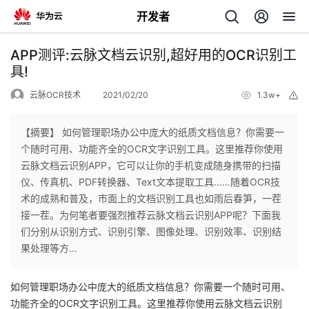
开发者
返
APP测评:云脉文档云识别,超好用的OCR识别工
回
具!
云脉OCR技术
2021/02/20
1.3w+
举
报
【摘要】 如何管理职场办公中庞大的纸质文档信息？你需要一
个随时可用、功能齐全的OCR文字识别工具。这里推荐你使用
个
云脉文档云识别APP，它可以让你的手机变成随身携带的扫描
仪、传真机、PDF转换器、Text文本提取工具……随着OCR技
我
人
术的成熟和普及，市面上的文档识别工具也如雨后春笋，一茬
接一茬。为何笔者要强烈推荐云脉文档云识别APP呢？下面我
的
主
们分别从识别方式、识别引擎、图像处理、识别效率、识别结
果处理等方...
开
页
如何管理职场办公中庞大的纸质文档信息？你需要一个随时可用、
发
功能齐全的OCR文字识别工具。这里推荐你使用云脉文档云识别