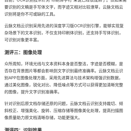
我
注
的
开
要识别的文稿是手写体文字，而字迹又相对比较潦草，云脉文档云
识别将是你不可或缺的工具。
的
Programs
发
云脉文档云识别采用先进的深度学习版OCR识别引擎，能够实现复
杂场景下的文本识别，不仅支持印刷体识别，还支持手写体识别，
支
者
可识别对象更丰富。
持
学
测评三：图像处理
我
众所周知，环境光线与文本资料本身是否整洁，字迹是否模糊，是
堂
否存在背景图片等都会影响到文字识别最终准确率。云脉文档云识
的
我
别APP在图像处理方面，采用先进算法与技术架构增强识别数据，
我
通过美化图像，锐化对比、降低噪点等方式可以获得更加清晰完整
技
的
的图像，提升文字识别准确率。
的
我
针对识别后原文档存储还原的问题，云脉文档云识别支持裁切、倾
术
云
课
的
我
斜校正、增强美化、旋转、压缩存储等图像美化处理，提高扫描图
像质量助力原文档清晰存储，功能更强大。
支
声
程
认
的
我
测评四：识别效果