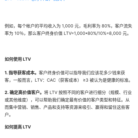
我
注
的
开
的
Programs
发
例如，每个帐户的平均收入为 1,000 元，毛利率为 80%，客户流失
率为 10％，那么客户终身价值 LTV=1,000*80%/10%=8,000 元。
支
者
持
学
如何使用 LTV
我
堂
1. 指导获客成本。
客户终身价值可以指导我们应该花多少钱来获
客，一般而言，LTV：CAC（获客成本） ≥3 被认为是健康的标准。
的
我
我
2. 确定高价值客户。
将 LTV 按照不同的客户进行细分（规模、行业
技
的
的
我
或其他维度），可以帮助我们确定最有价值的客户类型和特征。从
而集中营销、销售、产品和支持等资源来吸引、赢得和留住这些客
术
云
课
的
我
户。
支
声
如何提高 LTV
程
认
的
我