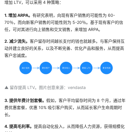
增加 LTV，可以采用 4 种策略：
持
建
证
实
的
1. 增加 ARPA。
有研究表明，向现有客户销售的可能性为 60-
议
验
收
70％，而向新客户销售的可能性则为 5-20％。基于现有客户的信
任，可对其进行向上销售和交叉销售，来增加 ARPA。
藏
2. 减少流失。
客户留存时间越长支付的钱也就越多。与客户保持互
动并建立良好的关系，以及不断完善、优化产品和服务，从而提高
客户忠诚度。
▲ 留存提高 LTV。图片创意来源：vendasta
3. 提供年费计划套餐。
假如，客户平均留存时间为 8 个月，通过年
费优惠套餐，优惠 10% 吸引客户购买，从而延长客户生命周期时
长。
4. 提高毛利率。
提高自动化投入，从而降低人力资源，获得规模化