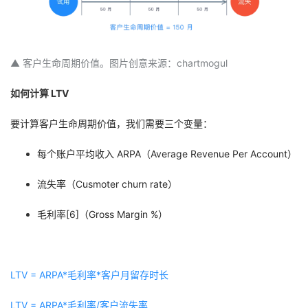
者
我
▲ 客户生命周期价值。图片创意来源：chartmogul
的
我
如何计算 LTV
要计算客户生命周期价值，我们需要三个变量：
博
的
我
每个账户平均收入 ARPA（Average Revenue Per Account）
客
论
的
我
流失率（Cusmoter churn rate）
坛
圈
的
我
毛利率[6]（Gross Margin %）
子
直
的
我
我
播
活
的
LTV = ARPA*毛利率*客户月留存时长
我
动
关
的
LTV = ARPA*毛利率/客户流失率