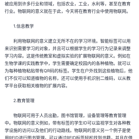
被应用到许多行业和领域，包括农业，工业，水利等，甚至在教育
的
Programs
发
者
行业。物联网的意义就在于此，今天将在教育行业中使用物联网。
支
者
1.信息教学
我
持
学
利用物联网的意义建立无所不在的学习环境。智能标签可以用
的
我
来识别需要学习的对象，并且可以根据学生的学习行为记录来调整
我
学习内容。这是传统教室和虚拟实验的扩展物联网的意义。例如在
堂
博
的
我
生物学课的实践教学中，学生需要确定校园内的各种植物。就可以
的
我
为每种植物粘贴带有QR码的标签。学生在户外找到这些植物后，他
客
论
的
我
我
们不仅可以知道植物的名称，还可以使用手机识别二维码，以从教
技
的
学平台获取相关植物的扩展内容。
坛
圈
的
我
的
我
术
云
2.教育管理
子
直
的
我
课
的
我
支
声
物联网可用于人员出勤，图书馆管理，设备管理等教育管理
播
活
的
程
认
的
我
中。物联网的意义例如，带有标签的学生ID可以监视学生对各种教
持
建
学设施的访问以及他们的行动路线。物联网的意义另一个例子是使
动
关
证
实
的
用RFID进行图书管理。可以通过RFID标签轻松找到书籍，并且在借