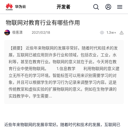
开发者
返
物联网对教育行业有哪些作用
回
极客潇
2021/02/18
1.3w+
举
报
【摘要】 近些年来物联网的发展非常好。随着时代和技术的发
展，互联网已被应用到许多行业和领域，包括农业，工业，水
利等，甚至在教育行业。物联网的意义就在于此，今天将在教
个
育行业中使用物联网。 1.信息教学 利用物联网的意义建
立无所不在的学习环境。智能标签可以用来识别需要学习的对
我
人
象，并且可以根据学生的学习行为记录来调整学习内容。这是
传统教室和虚拟实验的扩展物联网的意义。例如在生物学课的
我
的
主
实践教学中，学生需要...
我
的
开
页
我
的
开
发
近些年来物联网的发展非常好。随着时代和技术的发展，互联网已