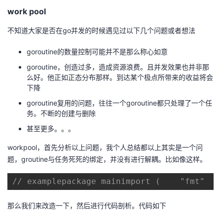
work pool
者
不知道大家是否在go并发的时候遇见过以下几个问题或者想法
我
goroutine的数量控制可能并不是那么称心如意
的
我
goroutine，创造过多，造成资源浪费。且并发效果也并非那
么好。他正如正态分布那样。到达某个极点所带来的收益将会
下降
博
的
我
goroutine复用的问题，往往一个goroutine都只处理了一个任
客
论
的
我
务。不断的创建与删除
甚至更多。。。
坛
圈
的
我
workpool，首先分析以上问题，我个人总结都以上其实是一个问
题，groutine与任务死死的绑定，并没有进行解耦。比如像这样。
子
直
的
我
// examplepackage mainimport (    "fmt"   
我
播
活
的
那么我们来改造一下，然后进行代码剖析。代码如下
我
动
关
的