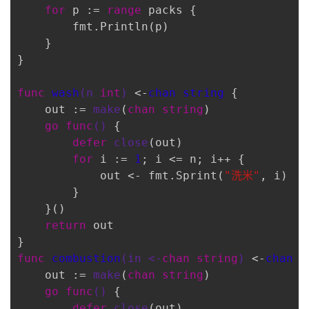
for
 p := 
range
 packs {

        fmt.Println(p)

    }

}

func
wash
(n 
int
)
 <-
chan
string
 {

    out := 
make
(
chan
string
)

go
func
()
 {

defer
close
(out)

for
 i := 
1
; i <= n; i++ {

            out <- fmt.Sprint(
"洗米"
, i)

        }

    }()

return
 out

func
combustion
(in <-
chan
string
)
 <-
chan
s
    out := 
make
(
chan
string
)

go
func
()
 {

defer
close
(out)
