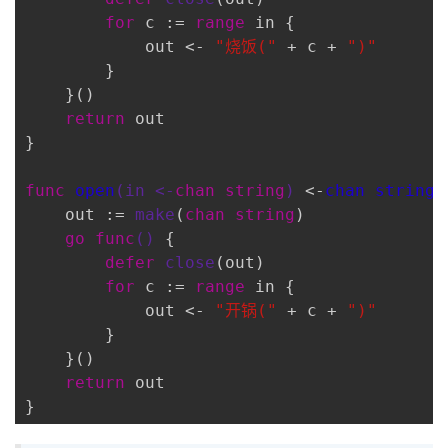
for
 c := 
range
 in {

            out <- 
"烧饭("
 + c + 
")"
        }

    }()

return
 out

}

func
open
(in <-
chan
string
)
 <-
chan
string
 
    out := 
make
(
chan
string
)

go
func
()
 {

defer
close
(out)

for
 c := 
range
 in {

            out <- 
"开锅("
 + c + 
")"
        }

    }()

return
 out
