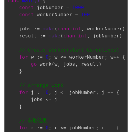
func
main
()
 {

持
建
证
实
的
const
 jobNumber = 
1000
const
 workerNumber = 
100
议
验
收
    jobs := 
make
(
chan
int
, workerNumber)

藏
    result := 
make
(
chan
int
, jobNumber)

// Create Worker(start Goroutines)
for
 w := 
0
; w <= workerNumber; w++ {

go
 work(w, jobs, result)

    }

// arrange work
for
 j := 
0
; j <= jobNumber; j ++ {

        jobs <- j

    }

// 获取结果
for
 r := 
0
; r <= jobNumber; r ++ {
