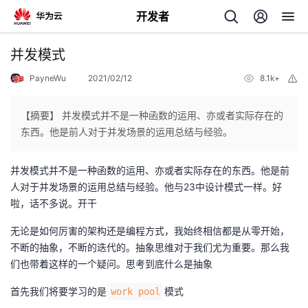
开发者
返
并发模式
回
PayneWu
2021/02/12
8.1k+
举
报
【摘要】 并发模式并不是一种函数的运用、亦或者实际存在的
东西。他是前人对于并发场景的运用总结与经验。
个
并发模式并不是一种函数的运用、亦或者实际存在的东西。他是前
人对于并发场景的运用总结与经验。他与23中设计模式一样。好
我
人
啦，话不多说。开干
的
无论是如何厉害的架构还是编程方式，我始终相信都是从零开始，
主
不断的抽象，不断的迭代的。抽象思维对于我们尤为重要。那么我
们也带着这样的一个疑问。思考到底什么是抽象
开
页
首先我们将要学习的是
模式
work pool
发