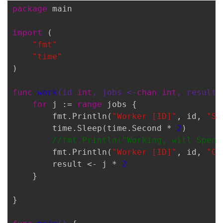
package
 main

我
注
的
开
import
 (

的
Programs
发
"fmt"
"time"
支
者
)

持
学
func
work
(id 
int
, jobs <-
chan
int
, result 
for
 j := 
range
 jobs {

我
堂
        fmt.Println(
"Worker [ID]"
, id, 
"St
        time.Sleep(time.Second * 
2
)

的
我
我
//fmt.Println("Working, will Spend
        fmt.Println(
"Worker [ID]"
, id, 
"Ca
技
的
的
我
        result <- j * 
2
    }

术
云
课
的
我
}

支
声
程
认
的
我