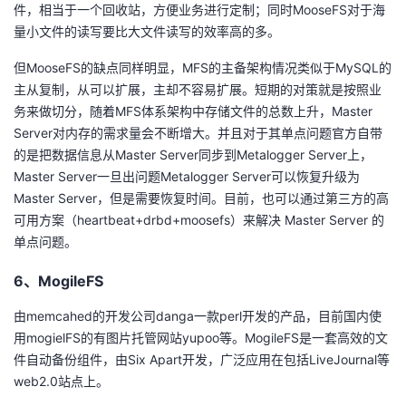
件，相当于一个回收站，方便业务进行定制；同时MooseFS对于海
量小文件的读写要比大文件读写的效率高的多。
但MooseFS的缺点同样明显，MFS的主备架构情况类似于MySQL的
主从复制，从可以扩展，主却不容易扩展。短期的对策就是按照业
务来做切分，随着MFS体系架构中存储文件的总数上升，Master
Server对内存的需求量会不断增大。并且对于其单点问题官方自带
的是把数据信息从Master Server同步到Metalogger Server上，
Master Server一旦出问题Metalogger Server可以恢复升级为
Master Server，但是需要恢复时间。目前，也可以通过第三方的高
可用方案（heartbeat+drbd+moosefs）来解决 Master Server 的
单点问题。
6、MogileFS
由memcahed的开发公司danga一款perl开发的产品，目前国内使
用mogielFS的有图片托管网站yupoo等。MogileFS是一套高效的文
件自动备份组件，由Six Apart开发，广泛应用在包括LiveJournal等
web2.0站点上。