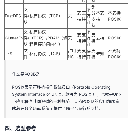
持
持
部
文
不
支
支
分
不支
不支持
FastDFS
件/
私有协议（TCP）
无
存
持
持
支
持
POSIX
块
在
持
文
私有协议
不
支
支
支
GlusterFS
件/
（TCP）/RDAM（远
无
存
支持
POSIX
持
持
持
块
程直接访问内存）
在
文
占用
支
支
存
支
不支持
TFS
私有协议（TCP）
未知
件
NS
持
持
在
持
POSIX
什么是POSIX？
POSIX表示可移植操作系统接口（Portable Operating
System Interface of UNIX，缩写为 POSIX ），也就是Unix
下应用程序共同遵循的一种规范。支持POSIX的应用程序意
味着在各个Unix系统间提供了跨平台运行的支持。
四、选型参考