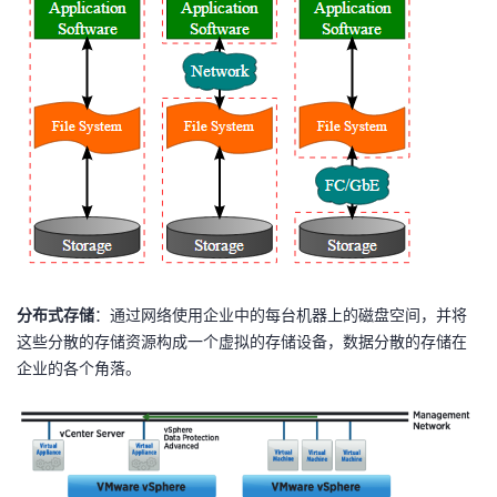
我
注
的
开
的
Programs
发
支
者
持
学
我
堂
的
我
我
分布式存储
：通过网络使用企业中的每台机器上的磁盘空间，并将
这些分散的存储资源构成一个虚拟的存储设备，数据分散的存储在
技
的
的
我
企业的各个角落。
术
云
课
的
我
支
声
程
认
的
我