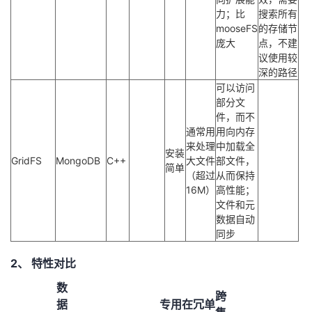
力；比
搜索所有
mooseFS
的存储节
庞大
点，不建
议使用较
深的路径
可以访问
部分文
件，而不
通常用
用向内存
来处理
中加载全
安装
GridFS
MongoDB
C++
大文件
部文件，
简单
（超过
从而保持
16M）
高性能；
文件和元
数据自动
同步
2、 特性对比
数
跨
据
专用
在
冗
单