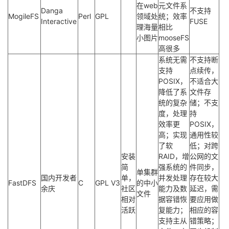
在web
元文件系
Danga
不支持
MogileFS
Perl
GPL
领域处
统；效率
Interactive
FUSE
理海量
相比
小图片
mooseFS
高很多
系统无需
不支持断
支持
点续传，
POSIX，
不适合大
降低了系
文件存
统的复杂
储；不支
度，处理
持
效率更
POSIX，
高；实现
通用性较
了软
低；对跨
安装
RAID，增
公网的文
简
强系统的
件同步，
单集群
国内开发者
单，
并发处理
存在较大
FastDFS
C
GPL V3
的中小
余庆
社区
能力及数
延迟，需
文件
相对
据容错恢
要应用做
活跃
复能力；
相应的容
支持主从
错策略；