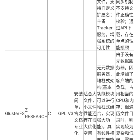
文件，支
同步机制
持自定义
不支持文
扩展名；
件正确性
主备
校验；通
Tracker
过API下
服务，增
载，存在
强系统的
单点的性
可用性
能瓶颈
由于没有
元数据服
无元数据
务器，因
服务器，
此增加了
堆栈式架
客户端的
构(基本
负载，占
安装
适合大
功能模块
用相当的
简
文件，
可以进行
CPU和内
单，
小文件
堆栈式组
存；但遍
Z
GlusterFS
C
GPL V3
官方
性能还
合，实现
历文件目
RESEARCH
文档
存在很
强大功
录时，则
专业
大优化
能)，具
实现较为
化
空间
有线性横
复杂和低
向扩展能
效，需要