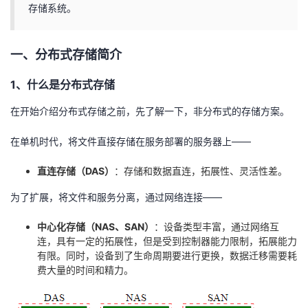
存储系统。
者
一、分布式存储简介
我
1、什么是分布式存储
的
我
在开始介绍分布式存储之前，先了解一下，非分布式的存储方案。
博
的
我
在单机时代，将文件直接存储在服务部署的服务器上——
客
论
的
我
直连存储（DAS）
：存储和数据直连，拓展性、灵活性差。
坛
圈
的
我
为了扩展，将文件和服务分离，通过网络连接——
子
直
的
我
中心化存储（NAS、SAN）
：设备类型丰富，通过网络互
连，具有一定的拓展性，但是受到控制器能力限制，拓展能力
我
播
活
的
有限。同时，设备到了生命周期要进行更换，数据迁移需要耗
费大量的时间和精力。
我
动
关
的