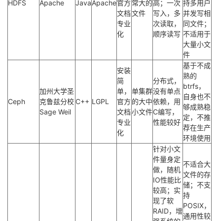
HDFS
Apache
Java
Apache
官方
常大的
高；一次
持多用户
文档
文件
写入，多
并发写相
专业
次读取，
同文件；
化
顺序读写
不适用于
大量小文
件
基于不成
安装
熟的
简
分布式，
btrfs，
加州大学圣
单，
单集群
没有单点
自身也不
Ceph
克鲁兹分校
C++
LGPL
官方
的大中
依赖，用
够成熟稳
Sage Weil
文档
小文件
C编写，
定，不推
专业
性能较好
荐在生产
化
环境使用
针对小文
件量身定
不适合大
做，随机
文件的存
IO性能比
储；不支
较高；实
持
现了软
POSIX，
RAID，增
通用性较