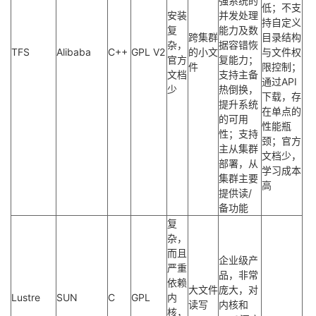
强系统的
低；不支
安装
并发处理
持自定义
复
能力及数
跨集群
目录结构
杂，
据容错恢
TFS
Alibaba
C++
GPL V2
的小文
与文件权
官方
复能力；
件
限控制；
文档
支持主备
通过API
少
热倒换，
下载，存
提升系统
在单点的
的可用
性能瓶
性；支持
颈；官方
主从集群
文档少，
部署，从
学习成本
集群主要
高
提供读/
备功能
复
杂，
而且
企业级产
严重
品，非常
依赖
大文件
庞大，对
Lustre
SUN
C
GPL
内
读写
内核和
核，