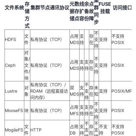
集
存
元数
线
余
点
FUSE
文件系统
集群节点通讯协议
群
访问接口
储
据存
扩
备
故
挂载
同
方
储点
容
份
障
步
式
不
文
占用
支
存
不支持
HDFS
私有协议（TCP）
支
支持
件
MDS
持
在
POSIX
持
对
象/
不
占用
支
支
存
Ceph
文
私有协议（TCP）
支
支持
POSIX
MDS
持
持
在
件/
持
块
私有协议（TCP）/
不
对
双
支
存
未
Lustre
RDAM（远程直接访
支
支持
POSIX/MPI
象
MDS
持
在
知
问内存）
持
不
占用
支
支
存
MooseFS
块
私有协议（TCP）
支
支持
POSIX
MFS
持
持
在
持
不
不
文
占用
支
存
不支
不支持
MogileFS
HTTP
支
支
件
DB
持
在
持
POSIX