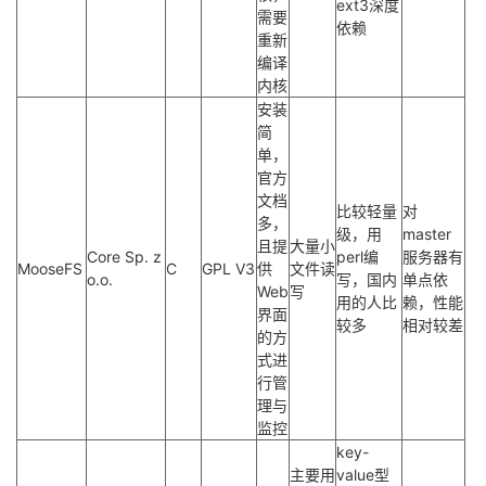
ext3深度
需要
依赖
重新
编译
内核
安装
简
单，
官方
文档
比较轻量
对
多，
级，用
master
且提
大量小
Core Sp. z
perl编
服务器有
MooseFS
C
GPL V3
供
文件读
o.o.
写，国内
单点依
Web
写
用的人比
赖，性能
界面
较多
相对较差
的方
式进
行管
理与
监控
key-
主要用
value型