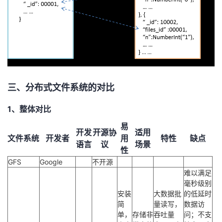
三、分布式文件系统的对比
1、整体对比
易
开发
开源协
适用
文件系统
开发者
用
特性
缺点
语言
议
场景
性
GFS
Google
不开源
难以满足
毫秒级别
安装
大数据批
的低延时
简
量读写，
数据访
单，
存储非
吞吐量
问；不支