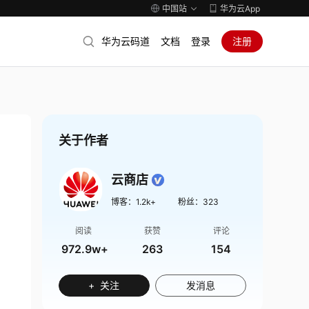
中国站
华为云App
华为云码道
文档
登录
注册
关于作者
云商店
博客：
1.2k+
粉丝：
323
阅读
获赞
评论
972.9w+
263
154
+ 关注
发消息