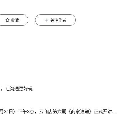
收藏
关注作者
图，让沟通更好玩
助力合作伙伴，加速经营增长！本周四（5月21日）下午3点，云商店第六期《商家速递》正式开讲！诚邀您的参与~