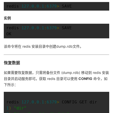
redis 
127.0
.
0.1
:
6379
>
 SAVE 
者
实例
我
redis 
127.0
.
0.1
:
6379
>
 SAVE 

的
我
OK
博
的
我
该命令将在 redis 安装目录中创建dump.rdb文件。
客
论
的
我
恢复数据
坛
圈
的
我
如果需要恢复数据，只需将备份文件 (dump.rdb) 移动到 redis 安装
目录并启动服务即可。获取 redis 目录可以使用
CONFIG
命令，如
子
直
的
我
下所示：
我
播
活
的
redis 
127.0
.
0.1
:
6379
>
我
动
关
的
1
)
"dir"