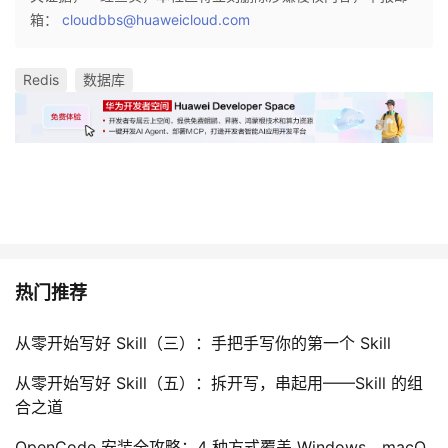
持
建
证
实
的
箱：
cloudbbs@huaweicloud.com
议
验
收
Redis
数据库
藏
热门推荐
从零开始写好 Skill（三）：手把手写你的第一个 Skill
从零开始写好 Skill（五）：拆开写，串起用——Skill 的组
合之道
OpenCode 安装全攻略：4 种方式覆盖 Windows、macO