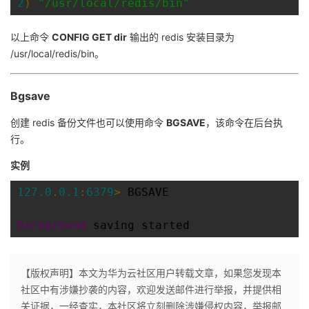
2
)
"/usr/local/redis/bin"
我
注
的
开
以上命令
CONFIG GET dir
输出的 redis 安装目录为
的
Programs
发
/usr/local/redis/bin。
支
者
Bgsave
持
学
创建 redis 备份文件也可以使用命令
BGSAVE
，该命令在后台执
行。
我
堂
实例
的
我
我
127.0
.
0.1
:
6379
>
 BGSAVE

技
的
的
我
Background
 saving started
术
云
课
的
我
【版权声明】本文为华为云社区用户转载文章，如果您发现本
支
声
程
认
的
我
社区中有涉嫌抄袭的内容，欢迎发送邮件进行举报，并提供相
关证据，一经查实，本社区将立刻删除涉嫌侵权内容，举报邮