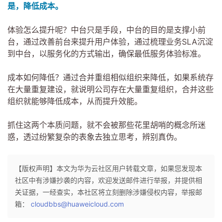
是，降低成本。
体验怎么提升呢？中台只是手段，中台的目的是支撑小前
台，通过改善前台来提升用户体验，通过梳理业务SLA沉淀
到中台，以服务化的方式输出，确保最低服务体验标准。
成本如何降低？通过合并重组相似组织来降低，如果系统存
在大量重复建设，就说明公司存在大量重复组织，合并这些
组织就能够降低成本，从而提升效能。
抓住这两个本质问题，就不会被那些花里胡哨的概念所迷
惑，透过纷繁复杂的表象去独立思考，辨别真伪。
【版权声明】本文为华为云社区用户转载文章，如果您发现本
社区中有涉嫌抄袭的内容，欢迎发送邮件进行举报，并提供相
关证据，一经查实，本社区将立刻删除涉嫌侵权内容，举报邮
箱：
cloudbbs@huaweicloud.com