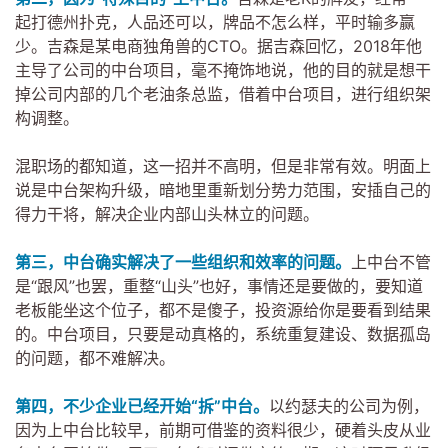
持
建
证
实
的
起打德州扑克，人品还可以，牌品不怎么样，平时输多赢
少。吉森是某电商独角兽的CTO。据吉森回忆，2018年他
议
验
收
主导了公司的中台项目，毫不掩饰地说，他的目的就是想干
掉公司内部的几个老油条总监，借着中台项目，进行组织架
藏
构调整。
混职场的都知道，这一招并不高明，但是非常有效。明面上
说是中台架构升级，暗地里重新划分势力范围，安插自己的
得力干将，解决企业内部山头林立的问题。
第三，中台确实解决了一些组织和效率的问题。
上中台不管
是“跟风”也罢，重整“山头”也好，事情还是要做的，要知道
老板能坐这个位子，都不是傻子，投资源给你是要看到结果
的。中台项目，只要是动真格的，系统重复建设、数据孤岛
的问题，都不难解决。
第四，不少企业已经开始“拆”中台。
以约瑟夫的公司为例，
因为上中台比较早，前期可借鉴的资料很少，硬着头皮从业