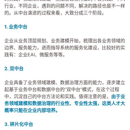
行业，不同企业，遇到的问题不同，解决的路径也是不一样
的。从中台演进的过程来看，大致分成三个阶段。
1. 业务中台
企业从业务顶层规划、业务建模开始，梳理出各业务领域的
边界、服务能力，进而指导系统的服务化建设，比较好的实
践有：企业EAI、微服务等等。
2. 双中台
企业具备了业务领域建模、数据治理方面的能力，逐步建立
起基于业务中台和数据中台的“双中台”模式，在这个过程
中，沉淀自己的中台方法论和实践。值得注意的是，
由于业
务领域建模和数据治理的行业性、专业性太强，这类人才大
概率只能在企业内部培养。
3. 碎片化中台