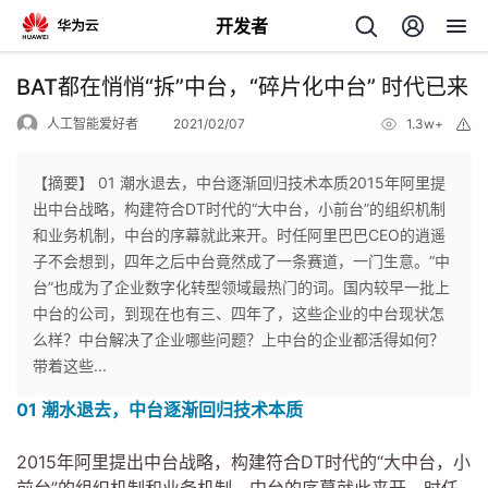
开发者
返
BAT都在悄悄“拆”中台，“碎片化中台” 时代已来
回
人工智能爱好者
2021/02/07
1.3w+
举
报
【摘要】 01 潮水退去，中台逐渐回归技术本质2015年阿里提
出中台战略，构建符合DT时代的“大中台，小前台”的组织机制
和业务机制，中台的序幕就此来开。时任阿里巴巴CEO的逍遥
个
子不会想到，四年之后中台竟然成了一条赛道，一门生意。“中
台”也成为了企业数字化转型领域最热门的词。国内较早一批上
我
人
中台的公司，到现在也有三、四年了，这些企业的中台现状怎
么样？中台解决了企业哪些问题？上中台的企业都活得如何？
的
主
带着这些...
01 潮水退去，中台逐渐回归技术本质
开
页
2015年阿里提出中台战略，构建符合DT时代的“大中台，小
发