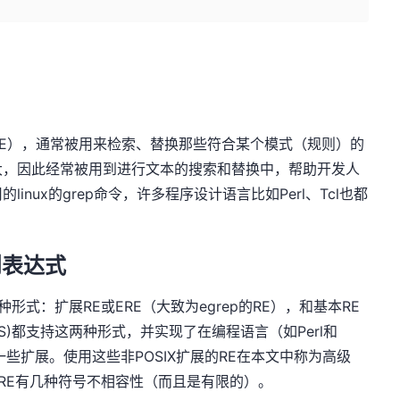
on，简称RE），通常被用来检索、替换那些符合某个模式（规则）的
大，因此经常被用到进行文本的搜索和替换中，帮助开发人
nux的grep命令，许多程序设计语言比如Perl、Tcl也都
则表达式
有两种形式：扩展RE或ERE（大致为egrep的RE），和基本RE
DWS)都支持这两种形式，并实现了在编程语言（如Perl和
的一些扩展。使用这些非POSIX扩展的RE在本文中称为高级
是BRE有几种符号不相容性（而且是有限的）。