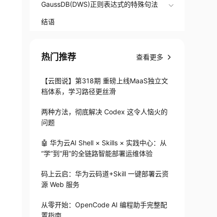
参数详解
GaussDB(DWS)正则表达式的特殊句法
结语
热门推荐
查看更多
【云图说】第318期 重磅上线MaaS独立文
档体系，学习路径更丝滑
两种方法，彻底解决 Codex 这令人恼火的
问题
🤖 华为云AI Shell × Skills × 实践中心：从
“学”到“用”的全链路智能部署运维体验
码上云启：华为云码道+Skill 一键部署云资
源 Web 服务
从零开始：OpenCode AI 编程助手完整配
置指南