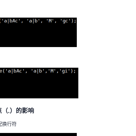
配
点（.）的影响
配换行符