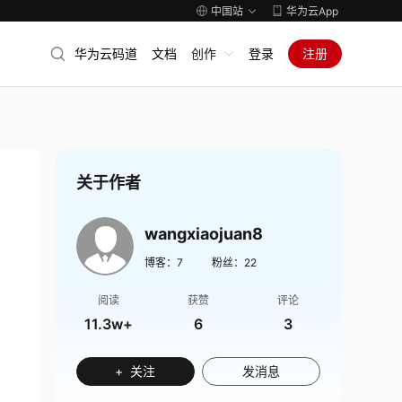
中国站
华为云App
华为云码道
文档
创作
登录
注册
关于作者
wangxiaojuan8
博客：
7
粉丝：
22
阅读
获赞
评论
11.3w+
6
3
+ 关注
发消息