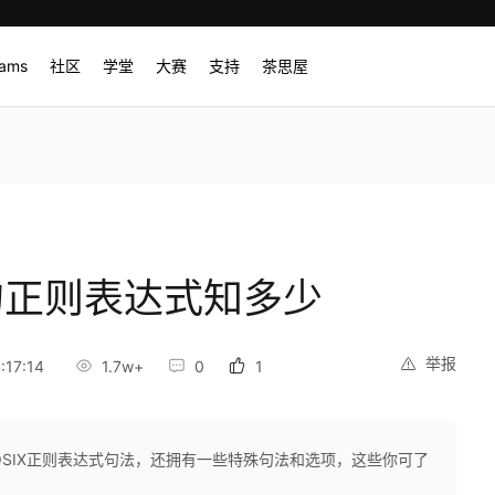
rams
社区
学堂
大赛
支持
茶思屋
S)的正则表达式知多少
举报
:17:14
1.7w+
0
1
准的POSIX正则表达式句法，还拥有一些特殊句法和选项，这些你可了