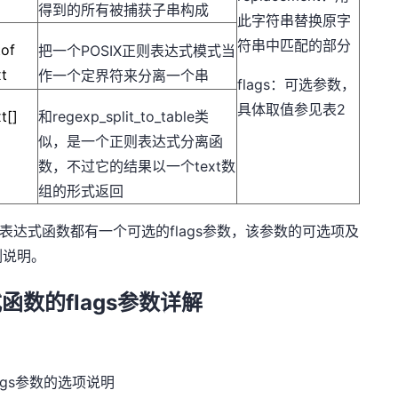
得到的所有被捕获子串构成
此字符串替换原字
符串中匹配的部分
tof
把一个POSIX正则表达式模式当
xt
作一个定界符来分离一个串
flags：可选参数，
具体取值参见表2
t[]
和regexp_split_to_table类
似，是一个正则表达式分离函
数，不过它的结果以一个text数
组的形式返回
正则表达式函数都有一个可选的flags参数，该参数的可选项及
例说明。
式函数的flags参数详解
。
lags参数的选项说明