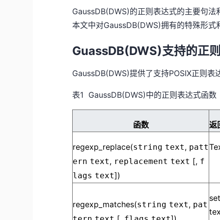
GaussDB(DWS)的正则表达式的主
本文中对GaussDB(DWS)拥有的特殊形
GuassDB(DWS)支持的
GaussDB(DWS)提供了支持POSIX正
表1 GaussDB(DWS)中的正则表达式函数
函数
返
regexp_replace(
,
Te
string
text
patt
,
[,
ern
text
replacement
text
f
])
lags
text
se
regexp_matches(
,
string
text
pat
tex
[,
])
tern
text
flags
text