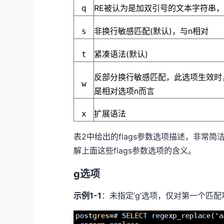
RE被认为是加双引号的文本字符串
q
非换行敏感匹配(默认)，与n相对
s
紧凑语法(默认)
t
反部分换行敏感匹配，此选项生效时
w
是相对选项n而言
扩展语法
x
表
2
中给出的
flags
参数选项描述，非常简
解上面这些
flags
参数选项的含义。
g选项
示例
1-1
：未指定
’g‘
选项，仅对第一个匹配