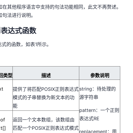
要句法和在其他程序语言中支持的句法功能相同，此文不再赘述。
式和句法进行说明。
正则表达式函数
则表达式的函数，如表1所示。
回类型
描述
参数说明
xt
string：待处理的
提供了将匹配POSIX正则表达式
源字符串
模式的子串替换为新文本的功
能
pattern：一个正则
表达式RE
tof
返回一个文本数组，该数组由
t[]
匹配一个POSIX正则表达式模式
replacement：用