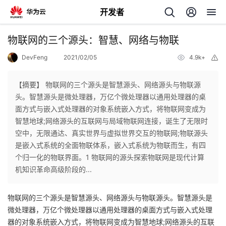
开发者
返
物联网的三个源头：智慧、网络与物联
回
DevFeng
2021/02/05
4.9k+
举
报
【摘要】 物联网的三个源头是智慧源头、网络源头与物联源
头。智慧源头是微处理器，万亿个微处理器以通用处理器的桌
面方式与嵌入式处理器的对象系统嵌入方式，将物联网变成为
个
智慧地球;网络源头的互联网与局域物联网连接，诞生了无限时
空中，无限通达、真实世界与虚拟世界交互的物联网;物联源头
我
人
是嵌入式系统的全面物联体系，嵌入式系统为物联而生，有四
个归一化的物联界面。1 物联网的源头探索物联网是现代计算
的
主
机知识革命高级阶段的...
开
页
物联网的三个源头是智慧源头、网络源头与物联源头。智慧源头是
微处理器，万亿个微处理器以通用处理器的桌面方式与嵌入式处理
发
器的对象系统嵌入方式，将物联网变成为智慧地球;网络源头的互联