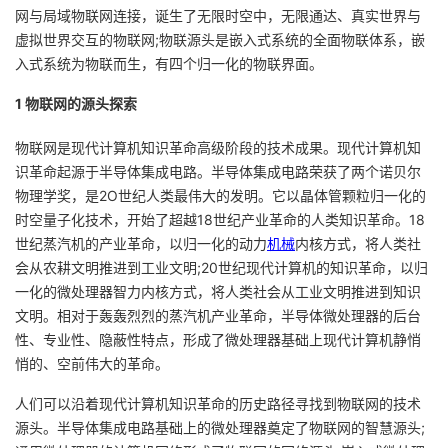
网与局域物联网连接，诞生了无限时空中，无限通达、真实世界与
者
虚拟世界交互的物联网;物联源头是嵌入式系统的全面物联体系，嵌
入式系统为物联而生，有四个归一化的物联界面。
我
1 物联网的源头探索
的
我
物联网是现代计算机知识革命高级阶段的技术成果。现代计算机知
识革命起源于半导体集成电路。半导体集成电路荣获了两个诺贝尔
博
的
我
物理学奖，是2O世纪人类最伟大的发明。它以晶体管颗粒归一化的
时空量子化技术，开始了超越18世纪产业革命的人类知识革命。18
客
论
的
我
世纪蒸汽机的产业革命，以归一化的动力
机械
内核方式，将人类社
会从农耕文明推进到工业文明;20世纪现代计算机的知识革命，以归
坛
圈
的
我
一化的微处理器智力内核方式，将人类社会从工业文明推进到知识
文明。相对于轰轰烈烈的蒸汽机产业革命，半导体微处理器的后台
子
直
的
我
性、专业性、隐蔽性特点，形成了微处理器基础上现代计算机静悄
悄的、空前伟大的革命。
我
播
活
的
人们可以沿着现代计算机知识革命的历史路径寻找到物联网的技术
我
动
关
的
源头。半导体集成电路基础上的微处理器奠定了物联网的智慧源头;