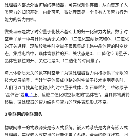
持
建
证
实
的
处理器内部及外围扩展的存储器，可实现知识存储，从而奠定了人
类智力的知识基础。由此可见，微处理器是一个具有人类智力行为
议
验
收
能力的智力内核。
微处理器是数字时空量子化技术基础上的归一化智力内核。数字时
藏
空量子是一种与具体物质无关的0、1二值化空闯状态和0、1二值化
的开关进程。现阶段数字时空量子表现集成电路中晶体管的时空状
态。集成电路中，晶体管颗粒的开、关状态是0、l二值化空间量子，
晶体管颗粒的开、关进程是0、1二值化的时间量子。
与具体物质无关的数字时空量子为微处理器智力内核提供了无限的
技术发展前景，当硅半导体集成电路的时空量子技术走到尽头时，
人们可以寻找其他更微小的时空量子载体，如石墨稀的二维碳原子
“晶体管”或
电子
正、反旋二值化时空状态的“晶体管”。当具体物质转
移后，微处理器的智力结构与智力的软件表现形式不变。
3 物联网的物联源头
物联网唯一的物联源头是嵌入式系统。嵌入式系统是内含有嵌入式
处理器，实现嵌入式应用的智能化电子系统。全面的物联状态、归