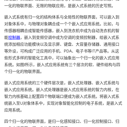
一化的物联界面、无限的物联应用，是嵌入式系统的历史写照。
嵌入式系统有归一化的结构体系与全局性的物联界面，可以嵌入到
对象体系中，与物理对象耦合成一个个嵌入式应用系统。比如，与
传感器相耦合成智能传感器，嵌入到洗衣机中成为自动洗衣机的智
能
控制器
，嵌入到变频空调中成为空调的变频控制器，给嵌入式系
统添加相应功能模块以及显示屏、键盘、大容量存储器、通用接口
等外设，可构成广泛应用的手机、PDA、电子书等IT产品等。从这
些形式多样的智能化工具中，可以抽象出一个归一化的嵌入式应用
系统。如图l所示，嵌入式应用系统有三个层次的软、硬件结构与四
个归一化的物联界面。
嵌入式应用系统的三个硬件层次是，嵌入式处理器、嵌入式系统与
嵌入式应用系统。嵌入式处理器是嵌入式应用系统的智力内核，在
智力内核基础上配置四个物联端口便成为嵌入式系统。将嵌入式系
统嵌入至U对象体系中，实现对象智能化控制的电子系统，是嵌入式
应用系统。
四个归一化的物联界面，是归一化感知接口、归一化控制接口、归