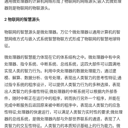
通用微处理器的计算机网络形成了物联网的网络源头;嵌入式微处理
我
注
的
开
器则是物联网的物联源头。
2 物联网的智慧源头
的
Programs
发
物联网的智慧源头是微处理器。万亿个微处理器以通用计算机的智
支
者
慧网络方式与嵌入式系统智慧物联方式形成了物联网的智慧地球特
征。
持
学
微处理器的智慧能力体现在它的体系结构之中。微处理器中有中央
我
堂
处理器、指令系统、中断系统、总线系统，这四大部件可以圆满地
实现人类的智力行为。利用中央处理器的数据处理能力，通过建
的
我
我
模、解算、数据分析、信号处理，表现出人类智力的思考性特征;通
过指令系统的程序设计，可以提供人类智力行为的多种选择，表现
技
的
的
我
出人类智力的多维性特征;微处理器的中断系统可以根据内外部条
件，随时中断正在运行中的程序，转而执行另外一个程序，并能在
术
云
课
的
我
完成中断服务后返回原来被中断的程序中，表现出人类智力的应急
性特征;处理器的快速运行，可以满足人类智力实时性的要求;微处理
支
声
程
认
的
我
器的总线系统，是微处理器内部与外部世界联系的通道，表现了人
类智力的交互性特征。人类智力的本质知识基础上的行为能力。微