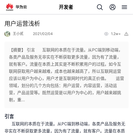
开发者
返
用户运营浅析
回
王小贰
2021/02/04
1.2w+
举
报
【摘要】 引言 互联网的本质在于流量。从PC端到移动端，
各类产品及服务无非实在不断获取更多流量，因为有了流量，
就有客户。流量在本质上其实是不断积累用户的过程。如今互
个
联网获取用户越来越难，成本也越来越高了，所以互联网运营
应该以用户为中心，用户才是互联网时代的真正价值。 运营
我
人
领域，划分的几个方向包括：用户运营，内容运营，活动运
营，产品运营等。既然运营是以用户为中心的，用户越来越挑
我
的
主
剔，重...
我
的
开
页
引言
互联网的本质在于流量。从PC端到移动端，各类产品及服务无
我
的
开
发
非实在不断获取更多流量，因为有了流量，就有客户。流量在本质