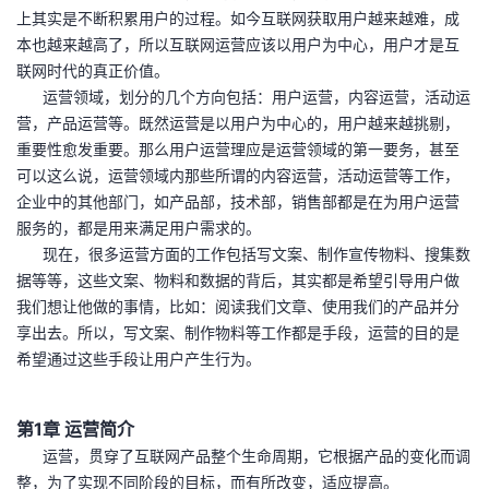
上其实是不断积累用户的过程。如今互联网获取用户越来越难，成
的
Programs
发
者
本也越来越高了，所以互联网运营应该以用户为中心，用户才是互
联网时代的真正价值。
支
者
我
运营领域，划分的几个方向包括：用户运营，内容运营，活动运
营，产品运营等。既然运营是以用户为中心的，用户越来越挑剔，
持
学
的
我
重要性愈发重要。那么用户运营理应是运营领域的第一要务，甚至
可以这么说，运营领域内那些所谓的内容运营，活动运营等工作，
我
堂
博
的
我
企业中的其他部门，如产品部，技术部，销售部都是在为用户运营
服务的，都是用来满足用户需求的。
的
我
客
论
的
我
我
现在，很多运营方面的工作包括写文案、制作宣传物料、搜集数
据等等，这些文案、物料和数据的背后，其实都是希望引导用户做
技
的
坛
圈
的
我
的
我
我们想让他做的事情，比如：阅读我们文章、使用我们的产品并分
享出去。所以，写文案、制作物料等工作都是手段，运营的目的是
术
云
子
直
的
我
课
的
我
希望通过这些手段让用户产生行为。
支
声
播
活
的
程
认
的
我
第1章 运营简介
运营，贯穿了互联网产品整个生命周期，它根据产品的变化而调
持
建
动
关
证
实
的
整，为了实现不同阶段的目标，而有所改变，适应提高。