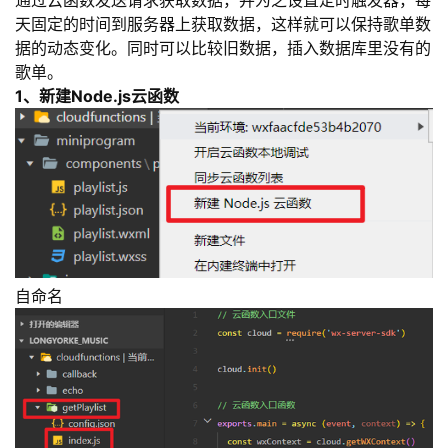
通过云函数发送请求获取数据，并为之设置定时触发器，每
天固定的时间到服务器上获取数据，这样就可以保持歌单数
者
据的动态变化。同时可以比较旧数据，插入数据库里没有的
歌单。
我
1、新建Node.js云函数
的
我
博
的
我
客
论
的
我
坛
圈
的
我
自命名
子
直
的
我
我
播
活
的
我
动
关
的