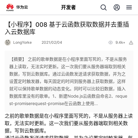
开发者
返
【小程序】008 基于云函数获取数据并去重插
回
入云数据库
LongYorke
2021/02/04
9.4k+
举
报
【摘要】 之前的歌单数据是在小程序里面写死的，不是从服务
器上读取，无法实时更新。这一次我们要从服务器端取到相关
个
数据，写到云数据库。通过云函数发送请求获取数据，并为之
设置定时触发器，每天固定的时间到服务器上获取数据，这样
我
人
就可以保持歌单数据的动态变化。同时可以比较旧数据，插入
数据库里没有的歌单。1、新建Node.js云函数自命名2、reque
的
主
st-promiserequest-promise在云函数上使用...
之前的歌单数据是在小程序里面写死的，不是从服务器上读
开
页
取，无法实时更新。这一次我们要从服务器端取到相关数
据，写到云数据库。
发