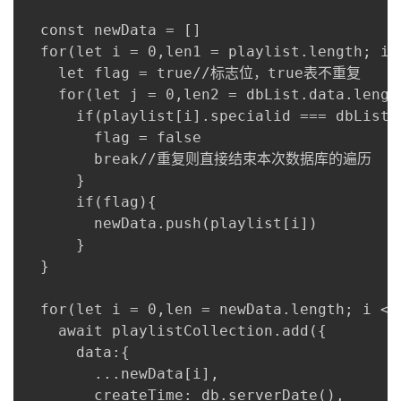
  const newData = []

  for(let i = 0,len1 = playlist.length; i <
    let flag = true//标志位，true表不重复

    for(let j = 0,len2 = dbList.data.length
      if(playlist[i].specialid === dbList.
        flag = false

        break//重复则直接结束本次数据库的遍历

      }

      if(flag){

        newData.push(playlist[i])

      }

  }

  for(let i = 0,len = newData.length; i < l
    await playlistCollection.add({

      data:{

        ...newData[i],

        createTime: db.serverDate(),
