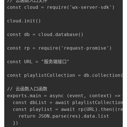
// 云函数入口文件

const cloud = require('wx-server-sdk')

cloud.init()

const db = cloud.database()

const rp = require('request-promise')

const URL = "服务端接口"

const playlistCollection = db.collection("p
// 云函数入口函数

exports.main = async (event, context) => {

  const dbList = await playlistCollecti
  const playlist = await rp(URL).then((r
    return JSON.parse(res).data.list

  })
