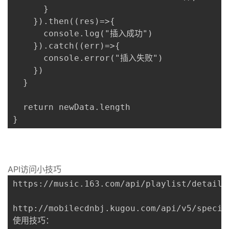
      }

    }).then((res)=>{

      console.log("插入成功")

    }).catch((err)=>{

      console.error("插入失败")

    })

  }

  return newData.length

}
API访问小技巧
https://music.163.com/api/playlist/detail?i
http://mobilecdnbj.kugou.com/api/v5/specia
使用技巧：
