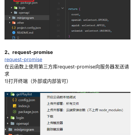
我
注
的
开
的
Programs
发
支
者
持
学
2、
request-promise
request-promise
我
堂
在云函数上使用第三方库
request-promise
向服务器发送请
求
的
我
1)打开终端（外部或内部皆可）
我
技
的
的
我
术
云
课
的
我
支
声
程
认
的
我