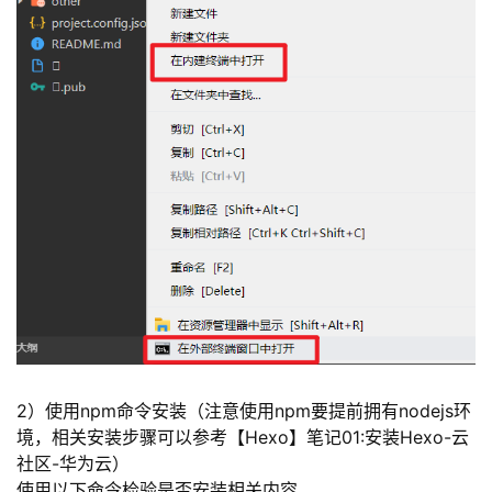
持
建
证
实
的
议
验
收
藏
2）使用npm命令安装（注意使用npm要提前拥有nodejs环
境，相关安装步骤可以参考
【Hexo】笔记01:安装Hexo-云
社区-华为云
）
使用以下命令检验是否安装相关内容