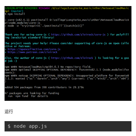
运行
$ node app.js