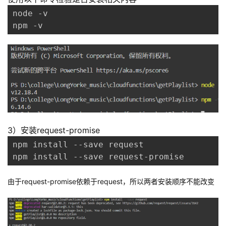
node -v

npm -v
3）安装request-promise
npm install --save request

npm install --save request-promise
由于request-promise依赖于request，所以两者安装顺序不能改变