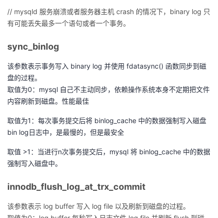
// mysqld 服务崩溃或者服务器主机 crash 的情况下，binary log 只
者
有可能丢失最多一个语句或者一个事务。
我
sync_binlog
的
我
该参数表示事务写入 binary log 并使用 fdatasync() 函数同步到磁
盘的过程。
博
的
我
取值为0：mysql 自己不主动同步，依赖操作系统本身不定期把文件
内容刷新到磁盘。性能最佳
客
论
的
我
取值为1：每次事务提交后将 binlog_cache 中的数据强制写入磁盘
bin log日志中，是最慢的，但是最安全
坛
圈
的
我
取值 >1：当进行n次事务提交后，mysql 将 binlog_cache 中的数据
子
直
的
我
强制写入磁盘中。
我
播
活
的
innodb_flush_log_at_trx_commit
我
动
关
的
该参数表示 log buffer 写入 log file 以及刷新到磁盘的过程。
取值为0：log buffer 每秒写入日志文件 log file 并刷新 flush 到磁