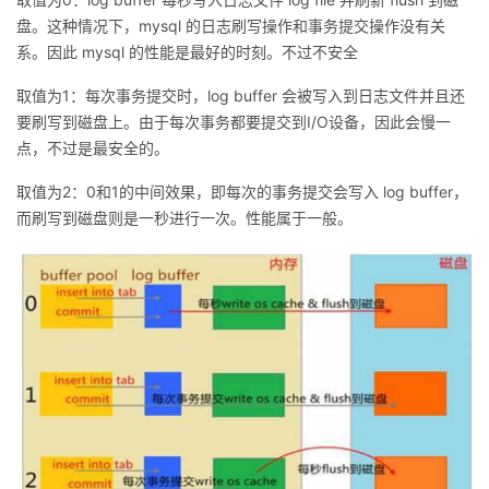
我
注
的
开
盘。这种情况下，mysql 的日志刷写操作和事务提交操作没有关
系。因此 mysql 的性能是最好的时刻。不过不安全
的
Programs
发
取值为1：每次事务提交时，log buffer 会被写入到日志文件并且还
要刷写到磁盘上。由于每次事务都要提交到I/O设备，因此会慢一
支
者
点，不过是最安全的。
持
学
取值为2：0和1的中间效果，即每次的事务提交会写入 log buffer，
而刷写到磁盘则是一秒进行一次。性能属于一般。
我
堂
的
我
我
技
的
的
我
术
云
课
的
我
支
声
程
认
的
我