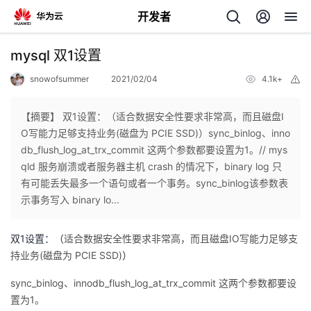
开发者
返
mysql 双1设置
回
snowofsummer
2021/02/04
4.1k+
举
报
【摘要】 双1设置：（适合数据安全性要求非常高，而且磁盘I
O写能力足够支持业务(磁盘为 PCIE SSD)）sync_binlog、inno
db_flush_log_at_trx_commit 这两个参数都要设置为1。// mys
个
qld 服务崩溃或者服务器主机 crash 的情况下，binary log 只
有可能丢失最多一个语句或者一个事务。sync_binlog该参数表
我
人
示事务写入 binary lo...
的
主
双1设置：（
适合数据安全性要求非常高，而且磁盘IO写能力足够支
持业务(磁盘为 PCIE SSD)
）
开
页
sync_binlog、innodb_flush_log_at_trx_commit 这两个参数都要设
置为1。
发