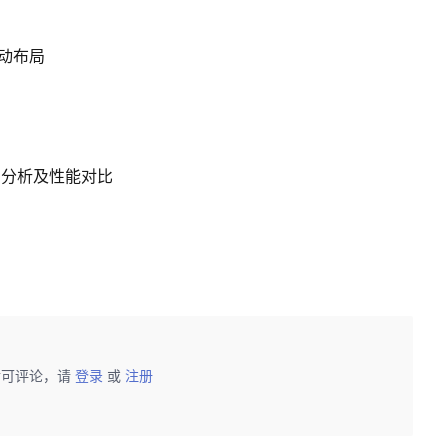
的浮动布局
ay源码分析及性能对比
后可评论，请
登录
或
注册