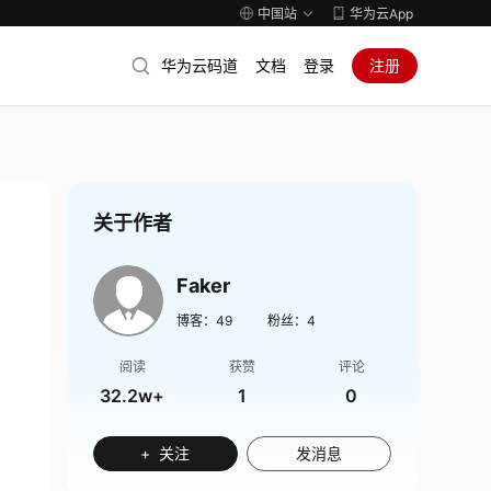
中国站
华为云App
华为云码道
文档
登录
注册
关于作者
Faker
博客：
49
粉丝：
4
阅读
获赞
评论
32.2w+
1
0
+ 关注
发消息