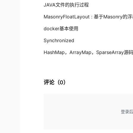
JAVA文件的执行过程
MasonryFloatLayout : 基于Masonry
docker基本使用
Synchronized
HashMap，ArrayMap，SparseArr
评论（
0
）
登录