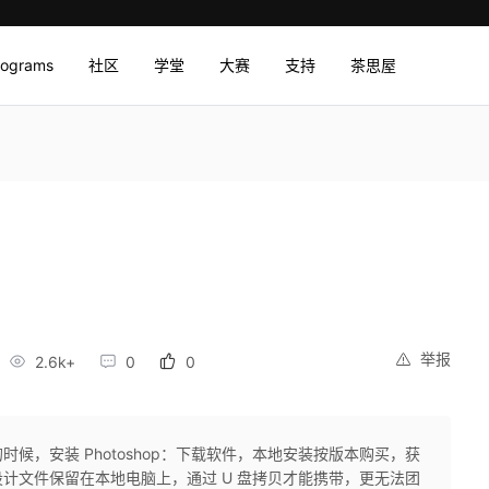
rograms
社区
学堂
大赛
支持
茶思屋
举报
2.6k+
0
0
的时候，安装 Photoshop：下载软件，本地安装按版本购买，获
计文件保留在本地电脑上，通过 U 盘拷贝才能携带，更无法团