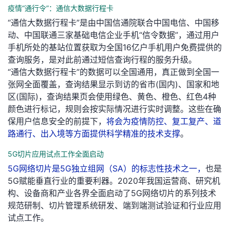
疫情“通行令”：通信大数据行程卡
者
“通信大数据行程卡”是由中国信通院联合中国电信、中国移
动、中国联通三家基础电信企业手机“信令数据”，通过用户
我
手机所处的基站位置获取为全国16亿户手机用户免费提供的
查询服务，是对此前通过短信查询行程的服务升级。
的
我
“通信大数据行程卡”的数据可以全国通用，真正做到全国一
张网全面覆盖，查询结果显示到访的省市(国内)、国家和地
博
的
我
区(国际)，查询结果页会使用绿色、黄色、橙色、红色4种
颜色进行标记，规则会按实际情况进行实时调整。这些在确
客
论
的
我
保用户信息安全的前提下，
将会为疫情防控、复工复产、道
路通行、出入境等方面提供科学精准的技术支撑
。
坛
圈
的
我
5G切片应用试点工作全面启动
子
直
的
我
5G网络切片是5G独立组网（SA）的标志性技术之一，
也是
5G赋能垂直行业的重要利器。2020年我国运营商、研究机
我
播
活
的
构、设备商和产业各界全面启动了5G网络切片的系列技术
规范研制、切片管理系统研发、端到端测试验证和行业应用
我
动
关
的
试点工作。