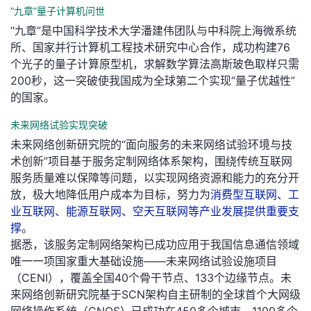
“九章”量子计算机问世
我
注
的
开
“九章”是中国科学技术大学潘建伟团队与中科院上海微系统
所、国家并行计算机工程技术研究中心合作，成功构建76
的
Programs
发
个光子的量子计算原型机，求解数学算法高斯玻色取样只需
200秒，这一突破使我国成为全球第二个实现“量子优越性”
支
者
的国家。
持
学
未来网络试验实现突破
未来网络创新研究院的“面向服务的未来网络试验环境与技
我
堂
术创新”项目基于服务定制网络体系架构，围绕传统互联网
服务质量难以保障等问题，以实现网络资源和能力的充分开
的
我
我
放，极大地降低用户成本为目标，努力为
消费型互联网、工
业互联网、能源互联网、空天互联网等产业发展提供重要支
技
的
的
我
撑
。
据悉，该服务定制网络架构已成功应用于我国信息通信领域
术
云
课
的
我
唯一一项国家重大基础设施——未来网络试验设施项目
（CENI），覆盖全国40个骨干节点、133个边缘节点。未
支
声
程
认
的
我
来网络创新研究院基于SCN架构自主研制的全球首个大网级