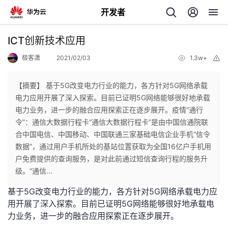
开发者
返
ICT创新技术应用
回
极客潇
2021/02/03
1.3w+
举
报
【摘要】 基于5G改变电力行业的能力，各方针对5G网络承载
电力应用开展了深入探索。目前已证明5G网络能够很好地承载
电力业务，进一步的融合应用探索正在逐步展开。疫情“通行
个
令”：通信大数据行程卡“通信大数据行程卡”是由中国信通院联
合中国电信、中国移动、中国联通三家基础电信企业手机“信令
我
人
数据”，通过用户手机所处的基站位置获取为全国16亿户手机用
户免费提供的查询服务，是对此前通过短信查询行程的服务升
的
主
级。“通信...
基于5G改变电力行业的能力，各方针对5G网络承载电力应
开
页
用开展了深入探索。目前已证明5G网络能够很好地承载电
力业务，进一步的融合应用探索正在逐步展开。
发