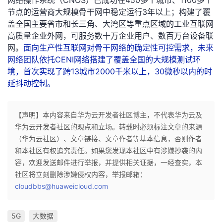
网络操作系统（CNOS）已成功在450多个城市、1100多个
持
建
证
实
的
节点的运营商大规模骨干网中稳定运行3年以上；构建了覆
盖全国主要省市和长三角、大湾区等重点区域的工业互联网
议
验
收
高质量企业外网，可服务数十万企业用户、数百万台设备联
网。
面向生产性互联网对骨干网络的确定性可控需求，未来
藏
网络团队依托CENI网络搭建了覆盖全国的大规模测试环
境，首次实现了跨13城市2000千米以上，30微秒以内的时
延抖动控制。
【声明】本内容来自华为云开发者社区博主，不代表华为云及
华为云开发者社区的观点和立场。转载时必须标注文章的来源
（华为云社区）、文章链接、文章作者等基本信息，否则作者
和本社区有权追究责任。如果您发现本社区中有涉嫌抄袭的内
容，欢迎发送邮件进行举报，并提供相关证据，一经查实，本
社区将立刻删除涉嫌侵权内容，举报邮箱：
cloudbbs@huaweicloud.com
5G
大数据