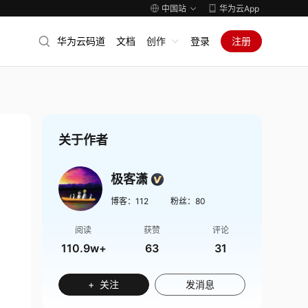
中国站
华为云App
华为云码道
文档
创作
登录
注册
关于作者
极客潇
博客：
112
粉丝：
80
阅读
获赞
评论
110.9w+
63
31
+ 关注
发消息