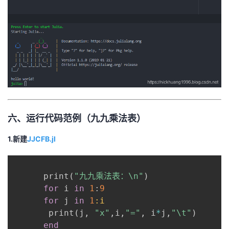
六、运行代码范例（九九乘法表）
1.新建
JJCFB.jl
      print
(
"九九乘法表：\n"
)
for
 i 
in
1
:
9
for
 j 
in
1
:i
       print
(
j
,
"x"
,
i
,
"="
,
 i
*
j
,
"\t"
)
end