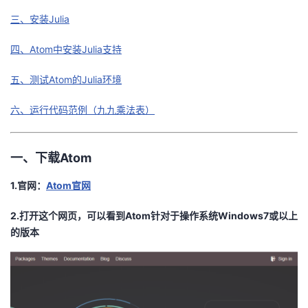
三、安装Julia
者
四、Atom中安装Julia支持
我
五、测试Atom的Julia环境
的
我
六、运行代码范例（九九乘法表）
博
的
我
一、下载Atom
客
论
的
我
1.官网：
Atom官网
坛
圈
的
我
2.打开这个网页，可以看到Atom针对于操作系统Windows7或以上
子
直
的
我
的版本
我
播
活
的
我
动
关
的