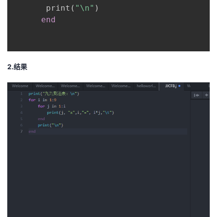
       print
(
"\n"
)
end
2.结果