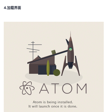
持
建
证
实
的
4.加载界面
议
验
收
藏