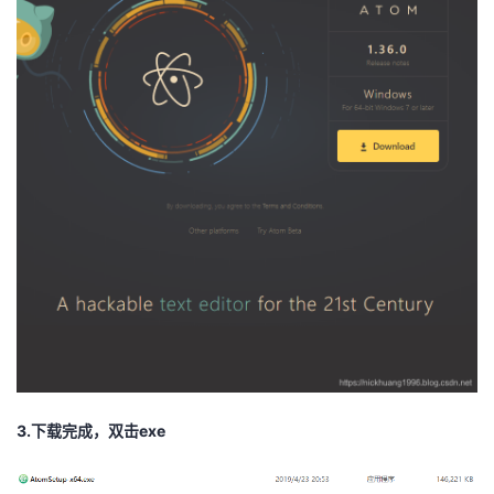
我
注
的
开
的
Programs
发
支
者
持
学
我
堂
的
我
我
技
的
的
我
术
云
课
的
我
3.下载完成，双击exe
支
声
程
认
的
我