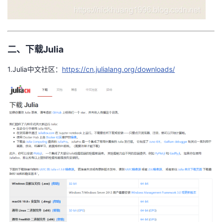
二、下载Julia
1.Julia中文社区：
https://cn.julialang.org/downloads/