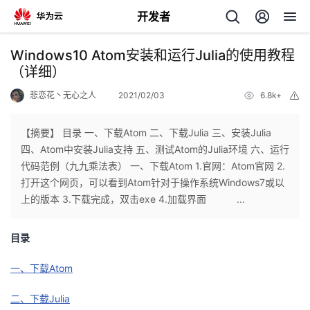
开发者
返
Windows10 Atom安装和运行Julia的使用教程
回
（详细）
悲恋花丶无心之人
2021/02/03
6.8k+
举
报
【摘要】 目录 一、下载Atom 二、下载Julia 三、安装Julia
四、Atom中安装Julia支持 五、测试Atom的Julia环境 六、运行
个
代码范例（九九乘法表） 一、下载Atom 1.官网：Atom官网 2.
打开这个网页，可以看到Atom针对于操作系统Windows7或以
我
人
上的版本 3.下载完成，双击exe 4.加载界面 ...
的
主
目录
开
页
一、下载Atom
二、下载Julia
发