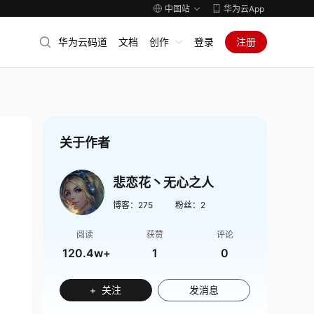
中国站
华为云App
华为云码道
文档
创作
登录
注册
关于作者
悲恋花丶无心之人
博客：
275
粉丝：
2
阅读
获赞
评论
120.4w+
1
0
+ 关注
发消息