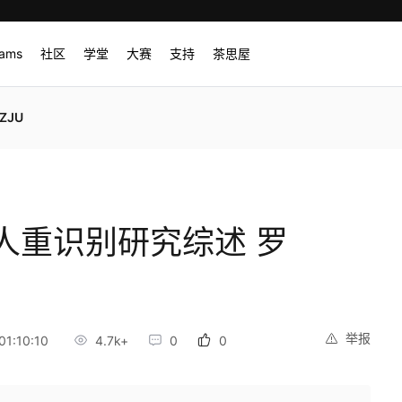
rams
社区
学堂
大赛
支持
茶思屋
ZJU
人重识别研究综述 罗
举报
1:10:10
4.7k+
0
0