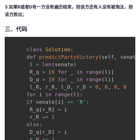
3.如果R或者D有一方没有遍历结束，则该方还有人没有被淘汰，则
该方胜出；
三、代码
class
Solution
:
def
predictPartyVictory
(
self
,
 senate
       l 
=
len
(
senate
)
       R_q 
=
[
0
for
 _ 
in
range
(
l
)
]
       D_q 
=
[
0
for
 _ 
in
range
(
l
)
]
       l_R
,
 r_R
,
 l_D
,
 r_D 
=
0
,
0
,
0
,
0
for
 i 
in
range
(
l
)
:
if
 senate
[
i
]
==
'R'
:
       R_q
[
r_R
]
=
 i

       r_R 
+=
1
else
:
       D_q
[
r_D
]
=
 i

       r_D 
+=
1