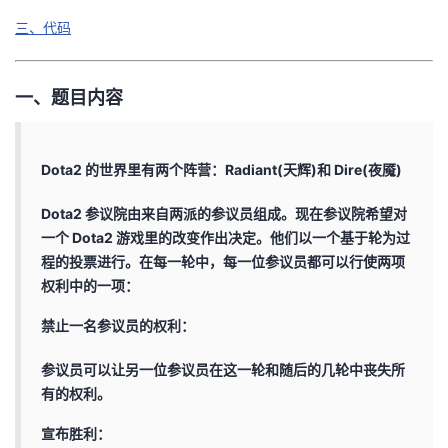
三、代码
者
我
一、题目内容
的
我
Dota2 的世界里有两个阵营：Radiant(天辉)和 Dire(夜魇)
博
的
我
Dota2 参议院由来自两派的参议员组成。现在参议院希望对
客
论
的
我
一个 Dota2 游戏里的改变作出决定。他们以一个基于轮为过
程的投票进行。在每一轮中，每一位参议员都可以行使两项
坛
圈
的
我
权利中的一项：
子
直
的
我
禁止一名参议员的权利：
参议员可以让另一位参议员在这一轮和随后的几轮中丧失所
我
播
活
的
有的权利。
我
动
关
的
宣布胜利：