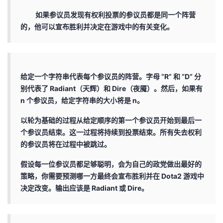
我
注
的
开
如果参议员发现有权利投票的参议员都是同一个阵营
的，他可以宣布胜利并决定在游戏中的有关变化。
的
Programs
发
支
者
给定一个字符串代表每个参议员的阵营。字母 “R” 和 “D” 分
持
学
别代表了 Radiant（天辉）和 Dire（夜魇）。然后，如果有
n 个参议员，给定字符串的大小将是 n。
我
堂
以轮为基础的过程从给定顺序的第一个参议员开始到最后一
的
我
个参议员结束。这一过程将持续到投票结束。所有失去权利
我
的参议员将在过程中被跳过。
技
的
的
我
假设每一位参议员都足够聪明，会为自己的政党做出最好的
策略，你需要预测哪一方最终会宣布胜利并在 Dota2 游戏中
术
云
课
的
我
决定改变。输出应该是 Radiant 或 Dire。
支
声
程
认
的
我