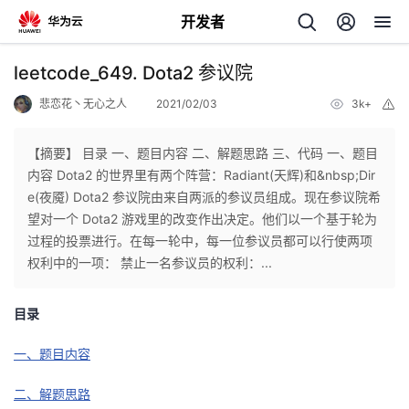
开发者
返
leetcode_649. Dota2 参议院
回
悲恋花丶无心之人
2021/02/03
3k+
举
报
【摘要】 目录 一、题目内容 二、解题思路 三、代码 一、题目
内容 Dota2 的世界里有两个阵营：Radiant(天辉)和&nbsp;Dir
e(夜魇) Dota2 参议院由来自两派的参议员组成。现在参议院希
个
望对一个 Dota2 游戏里的改变作出决定。他们以一个基于轮为
过程的投票进行。在每一轮中，每一位参议员都可以行使两项
我
人
权利中的一项： 禁止一名参议员的权利：...
的
主
目录
开
页
一、题目内容
二、解题思路
发