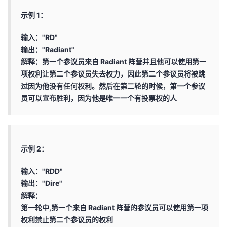
持
建
证
实
的
示例 1：
议
验
收
输入："RD"
输出："Radiant"
藏
解释：第一个参议员来自 Radiant 阵营并且他可以使用第一
项权利让第二个参议员失去权力，因此第二个参议员将被跳
过因为他没有任何权利。然后在第二轮的时候，第一个参议
员可以宣布胜利，因为他是唯一一个有投票权的人
示例 2：
输入："RDD"
输出："Dire"
解释：
第一轮中,第一个来自 Radiant 阵营的参议员可以使用第一项
权利禁止第二个参议员的权利