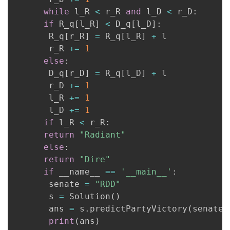
while
 l_R 
<
 r_R 
and
 l_D 
<
 r_D
:
if
 R_q
[
l_R
]
<
 D_q
[
l_D
]
:
       R_q
[
r_R
]
=
 R_q
[
l_R
]
+
 l

       r_R 
+=
1
else
:
       D_q
[
r_D
]
=
 R_q
[
l_D
]
+
 l

       r_D 
+=
1
       l_R 
+=
1
       l_D 
+=
1
if
 l_R 
<
 r_R
:
return
"Radiant"
else
:
return
"Dire"
if
 __name__ 
==
'__main__'
:
       senate 
=
"RDD"
       s 
=
 Solution
(
)
       ans 
=
 s
.
predictPartyVictory
(
senate
)
print
(
ans
)