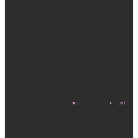
      Windows fully (
no
 hibernation 
or
fast
 rest