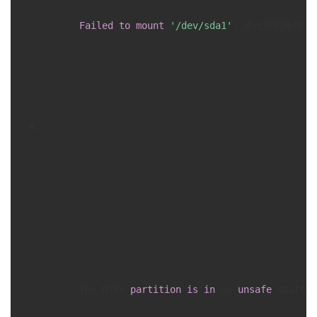
Failed
to
mount
'/dev/sda1'
: 不允许的操作

      The NTFS 
partition
is
in
 an 
unsafe
 state. 