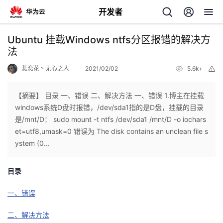
开发者
返
Ubuntu 挂载Windows ntfs分区报错的解决方
回
法
悲恋花丶无心之人
2021/02/02
5.6k+
举
报
【摘要】 目录 一、错误 二、解决方法 一、错误 1.博主在挂载
windows系统D盘时报错，/dev/sda1指的是D盘，挂载的目录
个
是/mnt/D： sudo mount -t ntfs /dev/sda1 /mnt/D -o iochars
et=utf8,umask=0 错误为 The disk contains an unclean file s
我
人
ystem (0...
的
主
目录
开
页
一、错误
二、解决方法
发