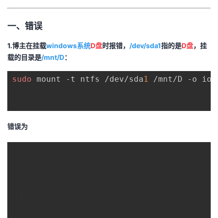
者
一、错误
我
1.博主在挂载
windows系统
D盘
时报错，
/dev/sda1
指的是
D盘
，挂
载的目录是
/mnt/D
：
的
我
sudo
 mount -t ntfs /dev/sda
1
 /mnt/D -o ioc
博
的
我
客
论
的
我
错误为
坛
圈
的
我
子
直
的
我
我
播
活
的
我
动
关
的