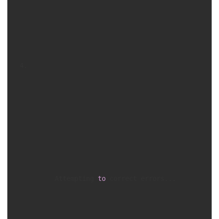
      Attempting 
to
 correct errors... 
