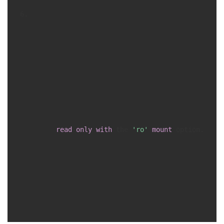
read
-
only
with
 the 
'ro'
mount
 option.
