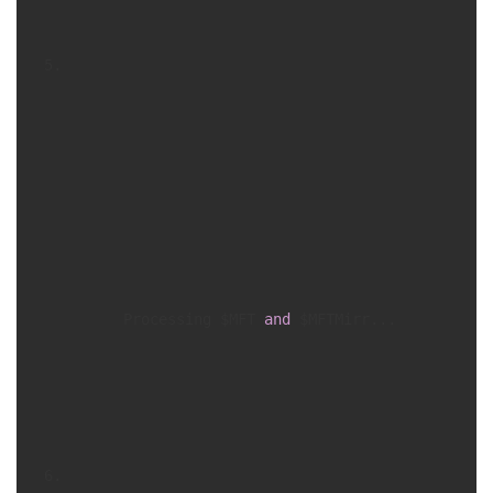
      Processing $MFT 
and
 $MFTMirr...
