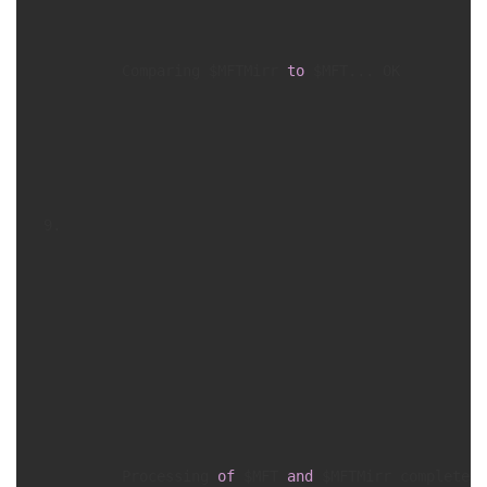
      Comparing $MFTMirr 
to
 $MFT... OK

      Processing 
of
 $MFT 
and
 $MFTMirr completed 