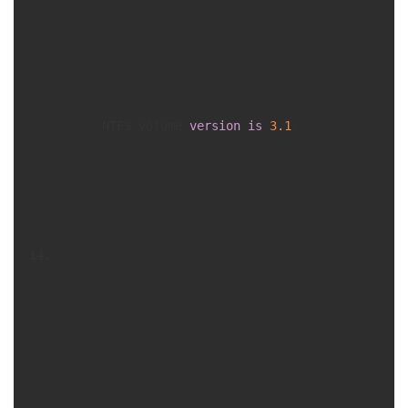
      NTFS volume 
version
is
3.1
.
