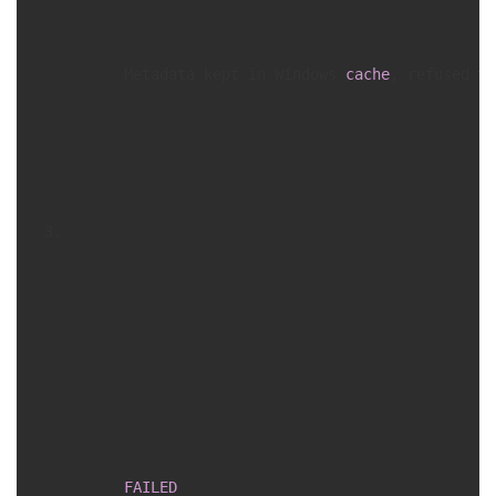
      Metadata kept in Windows 
cache
, refused 
to
FAILED