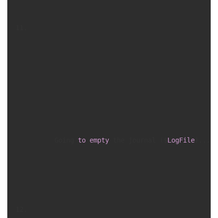
      Going 
to
empty
 the journal ($
LogFile
)... O