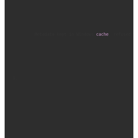
持
建
证
实
的
议
验
收
藏
      Metadata kept in Windows 
cache
, refused 
to