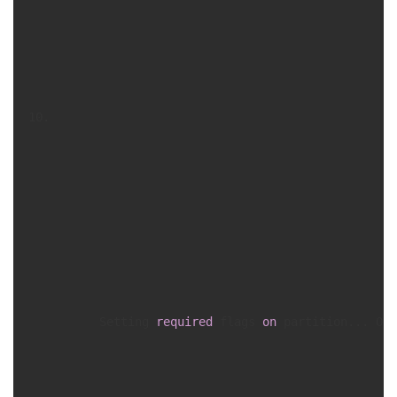
      Setting 
required
 flags 
on
 partition... OK
