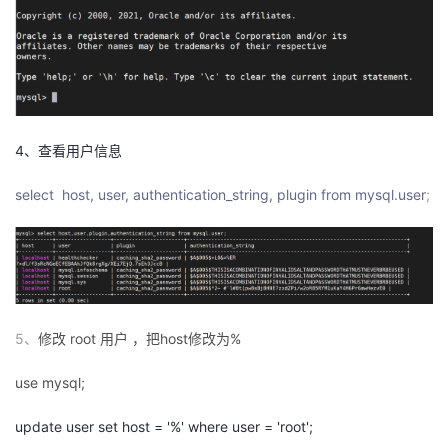
我
注
的
开
的
Programs
发
支
者
4、查看用户信息
持
学
select host, user, authentication_string, plugin from mysql.user
;
我
堂
的
我
我
技
的
的
我
5、
修改 root 用户 ，把host修改为%
术
云
课
的
我
use mysql;
支
声
程
认
的
我
update user set host = '%' where user = 'root';