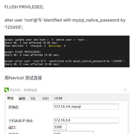
持
建
证
实
的
FLUSH PRIVILEGES;
议
验
收
alter user 'root'@'%' identified with mysql_native_password by
'123456';
藏
用Navicat 测试连接