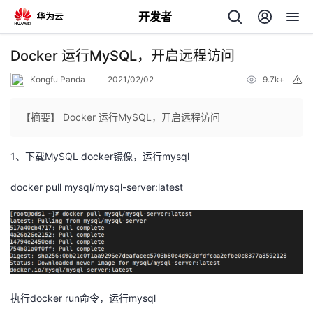
开发者
返
Docker 运行MySQL，开启远程访问
回
Kongfu Panda
2021/02/02
9.7k+
举
报
【摘要】 Docker 运行MySQL，开启远程访问
1、下载MySQL docker镜像，运行mysql
个
docker pull mysql/mysql-server:latest
我
人
的
主
开
页
执行docker run命令，运行mysql
发