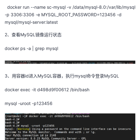
docker run --name sc-mysql -v /data/mysql-8.0:/var/lib/mysql
者
-p 3306:3306 -e MYSQL_ROOT_PASSWORD=123456 -d
mysql/mysql-server:latest
我
2、查看MySQL镜像运行状态
的
我
docker ps -a | grep mysql
博
的
我
客
论
的
我
3、用容器id进入MySQL容器，执行mysql命令登录MySQL
坛
圈
的
我
docker exec -it d498d9f00612 /bin/bash
子
直
的
我
mysql -uroot -p123456
我
播
活
的
我
动
关
的