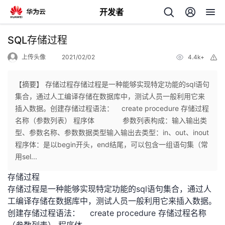
开发者
返
SQL存储过程
回
上传头像
2021/02/02
4.4k+
举
报
【摘要】 存储过程存储过程是一种能够实现特定功能的sql语句
集合，通过人工编译存储在数据库中，测试人员一般利用它来
插入数据。创建存储过程语法： create procedure 存储过程
个
名称（参数列表） 程序体 参数列表构成：输入输出类
型、参数名称、参数数据类型输入输出去类型：in、out、inout
我
人
程序体：是以begin开头，end结尾，可以包含一组语句集（常
用sel...
的
主
存储过程
存储过程是一种能够实现特定功能的sql语句集合，通过人
开
页
工编译存储在数据库中，测试人员一般利用它来插入数据
。
创建存储过程语法： create procedure 存储过程名称
发