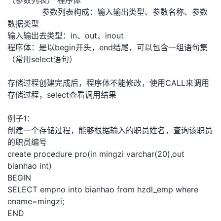
（参数列表） 程序体
参数列表构成：输入输出类型、参数名称、参数
者
数据类型
输入输出去类型：in、out、inout
我
程序体：是以begin开头，end结尾，可以包含一组语句集
（常用select语句）
的
我
存储过程创建完成后，程序体不能修改，使用CALL来调用
博
的
我
存储过程，select查看调用结果
客
论
的
我
例子1：
创建一个存储过程，能够根据输入的职员姓名，查询该职员
坛
圈
的
我
的职员编号
create procedure pro(in mingzi varchar(20),out
子
直
的
我
bianhao int)
BEGIN
我
播
活
的
SELECT empno into bianhao from hzdl_emp where
ename=mingzi;
我
动
关
的
END