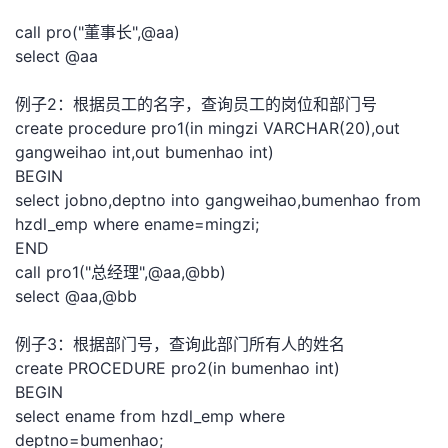
我
注
的
开
call pro("董事长",@aa)
select @aa
的
Programs
发
例子2：根据员工的名字，查询员工的岗位和部门号
支
者
create procedure pro1(in mingzi VARCHAR(20),out
gangweihao int,out bumenhao int)
持
学
BEGIN
select jobno,deptno into gangweihao,bumenhao from
我
堂
hzdl_emp where ename=mingzi;
END
的
我
我
call pro1("总经理",@aa,@bb)
select @aa,@bb
技
的
的
我
例子3：根据部门号，查询此部门所有人的姓名
术
云
课
的
我
create PROCEDURE pro2(in bumenhao int)
BEGIN
支
声
程
认
的
我
select ename from hzdl_emp where
deptno=bumenhao;