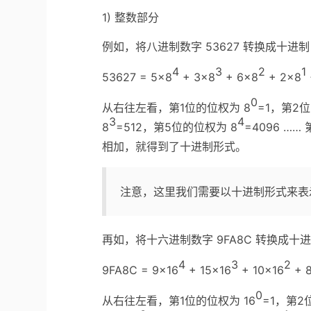
1) 整数部分
例如，将八进制数字 53627 转换成十进
4
3
2
1
53627 = 5×8
+ 3×8
+ 6×8
+ 2×8
0
从右往左看，第1位的位权为 8
=1，第2
3
4
8
=512，第5位的位权为 8
=4096 ……
相加，就得到了十进制形式。
注意，这里我们需要以十进制形式来表
再如，将十六进制数字 9FA8C 转换成十
4
3
2
9FA8C = 9×16
+ 15×16
+ 10×16
+ 
0
从右往左看，第1位的位权为 16
=1，第2