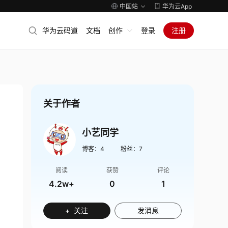
中国站
华为云App
华为云码道
文档
创作
登录
注册
关于作者
小艺同学
博客：
4
粉丝：
7
阅读
获赞
评论
4.2w+
0
1
+ 关注
发消息