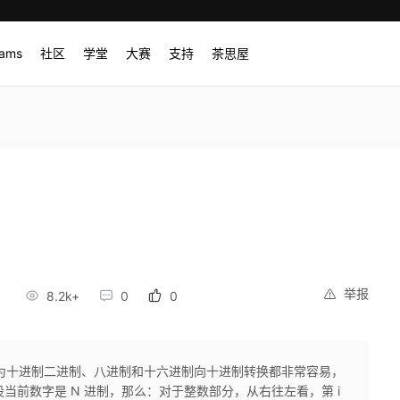
rams
社区
学堂
大赛
支持
茶思屋
举报
4
8.2k+
0
0
为十进制二进制、八进制和十六进制向十进制转换都非常容易，
假设当前数字是 N 进制，那么：对于整数部分，从右往左看，第 i