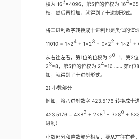
3
4
权为 16
=4096，第5位的位权为 16
=6
权，然后再相加，就得到了十进制形式。
将二进制数字转换成十进制也是类似的道
4
3
2
1
11010 = 1×2
+ 1×2
+ 0×2
+ 1×2
+ 
0
从右往左看，第1位的位权为 2
=1，第2
3
4
2
=8，第5位的位权为 2
=16 …… 第n
加，就得到了十进制形式。
2) 小数部分
例如，将八进制数字 423.5176 转换成十
2
1
0
423.5176 = 4×8
+ 2×8
+ 3×8
+ 5×
进制）
小数部分和整数部分相反，要从左往右看，