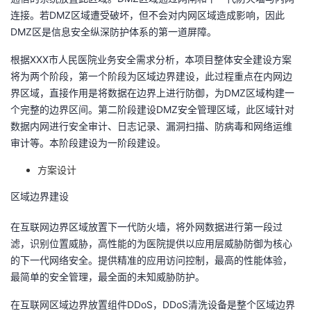
持
建
证
实
的
连接。若DMZ区域遭受破坏，但不会对内网区域造成影响，因此
DMZ区是信息安全纵深防护体系的第一道屏障。
议
验
收
根据XXX市人民医院业务安全需求分析，本项目整体安全建设方案
藏
将为两个阶段，第一个阶段为区域边界建设，此过程重点在内网边
界区域，直接作用是将数据在边界上进行防御，为DMZ区域构建一
个完整的边界区间。第二阶段建设DMZ安全管理区域，此区域针对
数据内网进行安全审计、日志记录、漏洞扫描、防病毒和网络运维
审计等。本阶段建设为一阶段建设。
方案设计
区域边界建设
在互联网边界区域放置下一代防火墙，将外网数据进行第一段过
滤，识别位置威胁，高性能的为医院提供以应用层威胁防御为核心
的下一代网络安全。提供精准的应用访问控制，最高的性能体验，
最简单的安全管理，最全面的未知威胁防护。
在互联网区域边界放置组件DDoS，DDoS清洗设备是整个区域边界