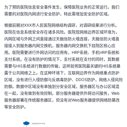
为了预防医院信息安全事件发生，保障医院业务的正常运行。我们
者
需要的对医院内网进行安全防护，特此需增加安全防护区域。
我
根据前期对XXX市人民医院网络结构调研，对调研结果进行分析。
医院在信息系统安全存在诸多风险。医院现网络边界区域环境为，
的
我
内网区域与外网之间直接通过天融信防火墙连接，天融信防火墙直
接接入到服务器内网交换机，服务器内网交换机下挂院区核心应
博
的
我
用。医院需要进行外网访问的应用有，HRP系统、手机HRP系统和
支付系统。在没有防护的情况下，支付系统在支付的同时，其数据
客
论
的
我
需要与HIS系统进行数据的传输，这样就将医院最关键的HIS系统暴
露于公共网络之上。在这种环境下，互联网边界作为网络重点防护
坛
圈
的
我
区域，没有进行入侵防御与反病毒防护、DDOS防护，网络入侵风险
防御。数据中区域没有单独划分安全区域，服务器区与办公区域混
子
直
的
我
在一起，没有做到有效控制。部分服务器提供外网访问服务，Web
服务器部署在传统服务器区，但没有对Web服务器提供网络防篡改
我
播
活
的
等安全防护。
我
动
关
的