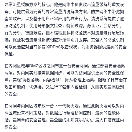
异常流量缓解方案的核心，他是网络中负责攻击流量缓解的重要设
备。可提供最为完善的异常流量清洗解决方案，防护网络中带宽拥
塞型攻击，以及基于用户正常应用的攻击行为。清洗系统提供了逐
层防范机制，使用畸形报文检查，特征过滤，源认证，会话分析，
行为分析，智能限速，僵木蠕检测多种防范技术对流量进行层层筛
选，保证攻击流量能够被相应算法识别并丢弃。其强大的防范机制
可以灵活应对当前多变的DDoS攻击现状，为服务器提供最高的安全
保证。
在内网区域与DMZ区域之间布置一台安全网闸。通过部署安全隔离
网闸，对内网实现按需数据同步，可以为访问提供更高的安全性保
障。实现“协议落地、内容检测”，既从物理上隔离、阻断了具有潜在
攻击可能的一切连接，又进行了强制内容检测，从而实现最高级别
的安全。
在网闸与内网区域布放一台下一代防火墙，通过此防火墙可以对内
网区域设置不同策略，对数据进行精准访问控制，最高的性能体
验，最简单的安全管理，最全面的未知威胁防护。最大程度保证内
网安全。