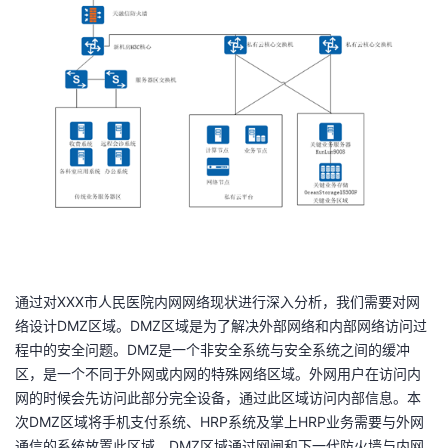
我
注
的
开
的
Programs
发
支
者
持
学
我
堂
的
我
我
通过对XXX市人民医院内网网络现状进行深入分析，我们需要对网
技
的
的
我
络设计DMZ区域。DMZ区域是为了解决外部网络和内部网络访问过
程中的安全问题。DMZ是一个非安全系统与安全系统之间的缓冲
术
云
课
的
我
区，是一个不同于外网或内网的特殊网络区域。外网用户在访问内
网的时候会先访问此部分完全设备，通过此区域访问内部信息。本
支
声
程
认
的
我
次DMZ区域将手机支付系统、HRP系统及掌上HRP业务需要与外网
通信的系统放置此区域。DMZ区域通过网闸和下一代防火墙与内网