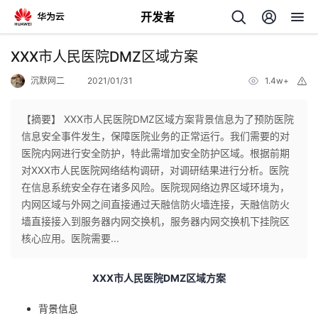
开发者
返
XXX市人民医院DMZ区域方案
回
沉默网二
2021/01/31
1.4w+
举
报
【摘要】 XXX市人民医院DMZ区域方案背景信息为了预防医院
信息安全事件发生，保障医院业务的正常运行。我们需要的对
医院内网进行安全防护，特此需增加安全防护区域。根据前期
个
对XXX市人民医院网络结构调研，对调研结果进行分析。医院
在信息系统安全存在诸多风险。医院现网络边界区域环境为，
我
人
内网区域与外网之间直接通过天融信防火墙连接，天融信防火
墙直接接入到服务器内网交换机，服务器内网交换机下挂院区
的
主
核心应用。医院需要...
开
页
XXX
市人民医院
DMZ
区域方案
发
背景信息