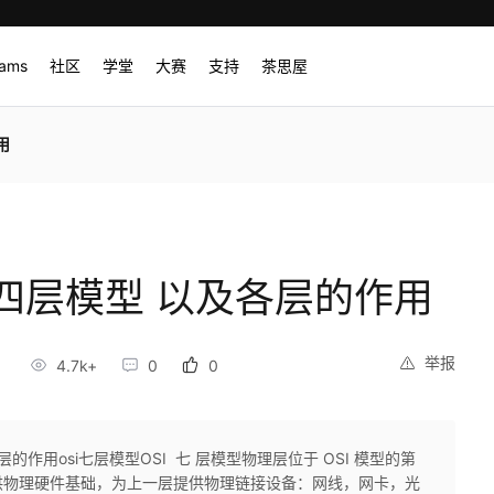
rams
社区
学堂
大赛
支持
茶思屋
用
四层模型 以及各层的作用
举报
4.7k+
0
0
作用osi七层模型OSI 七 层模型物理层位于 OSI 模型的第
供物理硬件基础，为上一层提供物理链接设备：网线，网卡，光