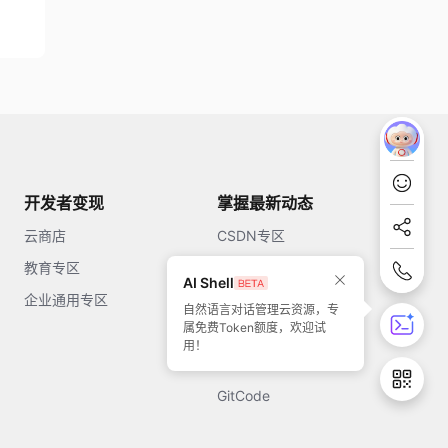
开发者变现
掌握最新动态
云商店
CSDN专区
教育专区
知乎
AI Shell
企业通用专区
开源中国
自然语言对话管理云资源，专
属免费Token额度，欢迎试
51CTO
用！
今日头条
GitCode