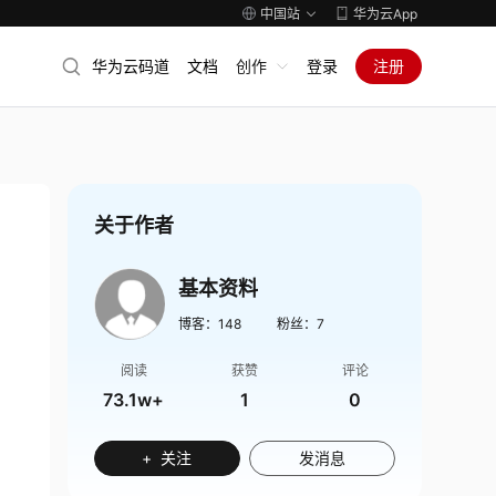
中国站
华为云App
华为云码道
文档
创作
登录
注册
关于作者
基本资料
博客：
148
粉丝：
7
阅读
获赞
评论
73.1w+
1
0
+ 关注
发消息