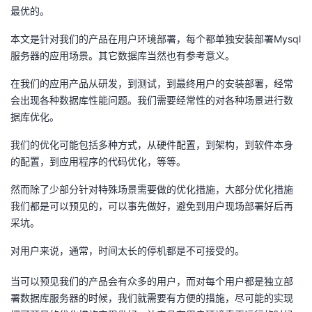
最优的。
者
本文是针对我们的产品在用户环境部署，每个都单独安装部署Mysql
服务器的应用场景。其它数据库当然也有参考意义。
我
在我们的应用产品从研发，到测试，到最终用户的安装部署，经常
的
我
会出现各种数据库性能问题。我们需要经常性的对各种场景进行数
据库优化。
博
的
我
我们的优化可能包括多种方式，从硬件配置，到架构，到软件本身
客
论
的
我
的配置，到应用程序的代码优化，等等。
然而除了少部分针对特殊场景需要做的优化措施，大部分优化措施
坛
圈
的
我
我们都是可以预见的，可以事先做好，避免到用户现场部署好后再
采坑。
子
直
的
我
对用户来说，通常，时间太长的停机都是不可接受的。
我
播
活
的
当可以预见我们的产品会有众多的用户，而对每个用户都是独立部
我
动
关
的
署数据库服务器的时候，我们就需要有方便的措施，尽可能的实现