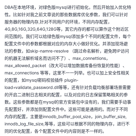
持
建
证
实
的
DBA在本地环境，对绿色版mysql进行初始化，然后开始加入优化特
性。比如针对我之前文章说的那些数据库优化参数，我们可以针对
议
验
收
服务器的物理内存,针对不同用户的环境，不同内存配置，
4G,8G,16G,32G,64G,128G等，其它内存的都可以算作这个附近区
藏
间范围的。我们可以给绿色版mysql添加多个不同的配置文件，每个
配置文件中的参数都根据对应的内存大小做好优化。并添加现场避
坑的参数，如skip-namre-resolve （跳过命名解析，避免跨IP访问
的机器无法解析域名而访问不了）、max_connettions，
max_allowed_packet（改大可以增加数据库备份恢复的性能）、
max_connections 等等，这里不一一列举。也可以加上安全性相关
的配置，如mysql密码校验插件 plugin-
load=validate_password.dll等等，还有针对负载均衡部署场景需要
的开启二进制日志相关的配置，以及对应的日志保留策略相关的参
数。这些参数都是在mysql的官方安装包中没有的，我们需要手动事
先配置好，并添加到配置文件中。这些可能是通用的。而对于不同
内存的配置，主要是innodb_buffer_pool_size，join_buffer_size,
innodb_log_file_size,等等，这些可以根据不同的物理内存，进行不
同的优化配置，各个配置文件中的内容则是不一样的。