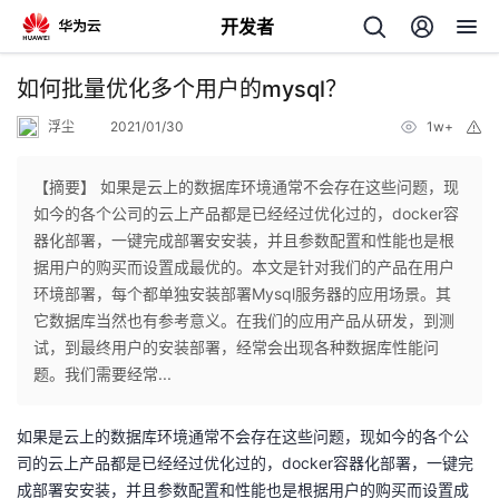
开发者
返
如何批量优化多个用户的mysql？
回
浮尘
2021/01/30
1w+
举
报
【摘要】 如果是云上的数据库环境通常不会存在这些问题，现
如今的各个公司的云上产品都是已经经过优化过的，docker容
器化部署，一键完成部署安安装，并且参数配置和性能也是根
个
据用户的购买而设置成最优的。本文是针对我们的产品在用户
环境部署，每个都单独安装部署Mysql服务器的应用场景。其
我
人
它数据库当然也有参考意义。在我们的应用产品从研发，到测
试，到最终用户的安装部署，经常会出现各种数据库性能问
的
主
题。我们需要经常...
开
页
如果是云上的数据库环境通常不会存在这些问题，现如今的各个公
司的云上产品都是已经经过优化过的，docker容器化部署，一键完
发
成部署安安装，并且参数配置和性能也是根据用户的购买而设置成