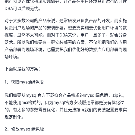
把可预见的优化措施实现做好，让产品在用户环境真正运行的时候
我
注
的
开
DBA可以后顾无忧。
对于大多数公司的产品来说，通常研发只负责产品的开发，而实施
的
Programs
发
负责用户现场的产品的安装部署。想要靠实施去优化用户环境的数
据库，显然不太可能。而对于DBA来说，用户一旦多了，就会分身
支
者
泛术。所以我们需要有一键安装部署的方案，不仅能把我们的应用
产品部署到现场环境，也需要把我们优化好的数据库应用部署到现
持
学
场环境。
我
堂
下面就是我的方案：
的
我
我
1：获取mysql绿色版
技
的
我们需要从mysql官方下载符合产品需求的mysql绿色版，zip包，
的
我
不能使用msi格式的，因为mysql官方安装版通常都是没有优化过
术
云
的，有太多的参数需要优化，并且无法按照我们的安装配置要求实
课
的
我
现定制化。
支
声
程
认
的
我
2：修改mysql绿色版