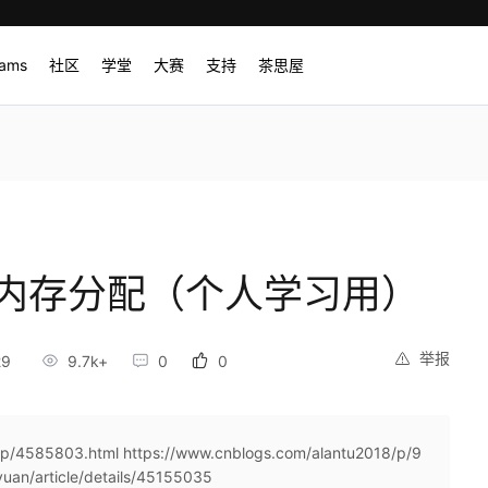
rams
社区
学堂
大赛
支持
茶思屋
）
 与 内存分配（个人学习用）
举报
29
9.7k+
0
0
p/4585803.html https://www.cnblogs.com/alantu2018/p/9
yuan/article/details/45155035