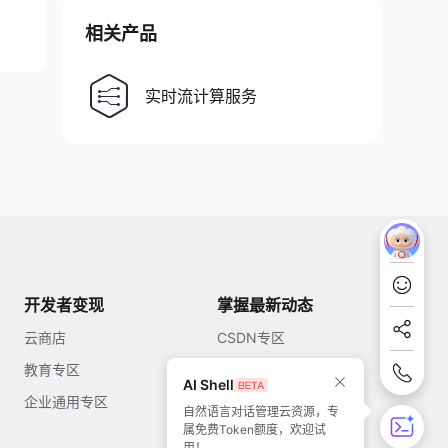
相关产品
实时流计算服务
开发者变现
掌握最新动态
云商店
CSDN专区
教育专区
知乎
AI Shell
企业通用专区
开源中国
自然语言对话管理云资源，专
属免费Token额度，欢迎试
51CTO
用！