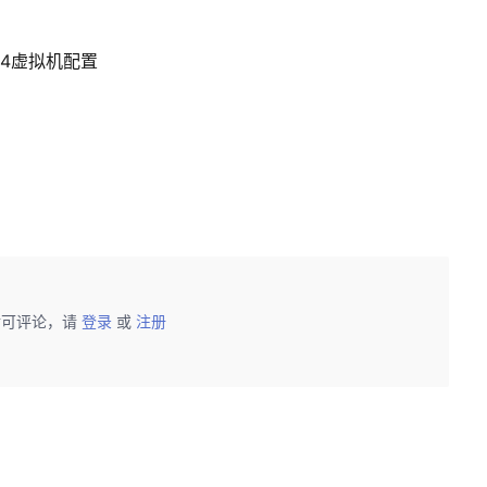
8.04虚拟机配置
后可评论，请
登录
或
注册