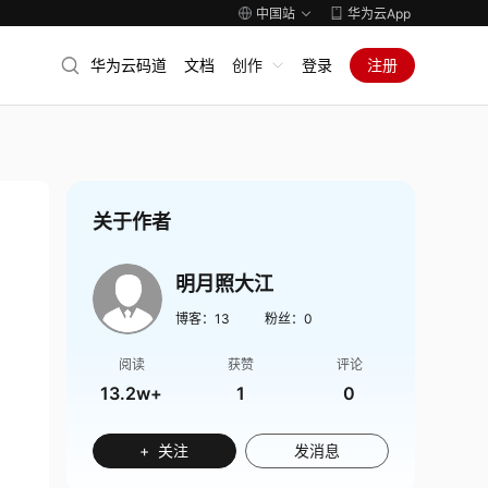
中国站
华为云App
华为云码道
文档
创作
登录
注册
关于作者
明月照大江
博客：
13
粉丝：
0
阅读
获赞
评论
13.2w+
1
0
+ 关注
发消息