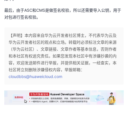
我
注
的
开
最后，由于ASC和CMS是做签名校验，所以还需要导入公钥，用于
对包进行签名校验。
的
Programs
发
支
者
【声明】本内容来自华为云开发者社区博主，不代表华为云及
华为云开发者社区的观点和立场。转载时必须标注文章的来源
持
学
（华为云社区）、文章链接、文章作者等基本信息，否则作者
和本社区有权追究责任。如果您发现本社区中有涉嫌抄袭的内
我
堂
容，欢迎发送邮件进行举报，并提供相关证据，一经查实，本
社区将立刻删除涉嫌侵权内容，举报邮箱：
的
我
cloudbbs@huaweicloud.com
我
技
的
的
我
术
云
课
的
我
支
声
程
认
的
我