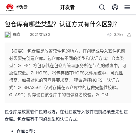
开发者
返
包仓库有哪些类型？认证方式有什么区别？
回
犇鑫
2021/01/30
2.7k+
举
报
【摘要】 包仓库是放置软件包的地方，在创建或导入软件包前
必须要先创建仓库。包仓库有不同的类型和认证方式：仓库类
型：Ø FS：将包存储在包仓库管理服务所在节点的磁盘中，可
个
靠性较低。Ø HOFS：将包存储在HOFS文件系统中，可靠性
很高，如果对包的可靠性要求高， 建议选择HOFS。认证方
我
人
式：Ø SHA256：仅对存储在该仓库中的包做完整性校验。
Ø ASC：对存储在该仓库中的包做签名校验。Ø CM...
的
主
包仓库是放置软件包的地方，
在创建或导入软件包前必须要先创建
开
页
仓库。包仓库有不同的类型和认证方式：
仓库类型：
发