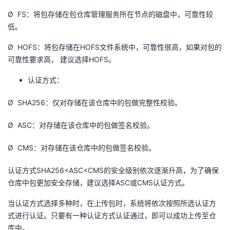
Ø FS：将包存储在包仓库管理服务所在节点的磁盘中，可靠性较
者
低。
我
Ø HOFS：将包存储在HOFS文件系统中，可靠性很高，如果对包的
可靠性要求高， 建议选择HOFS。
的
我
认证方式：
博
的
我
Ø SHA256：仅对存储在该仓库中的包做完整性校验。
客
论
的
我
Ø ASC：对存储在该仓库中的包做签名校验。
坛
圈
的
我
Ø CMS：对存储在该仓库中的包做签名校验。
子
直
的
我
认证方式SHA256<ASC<CMS的安全级别依次逐渐升高，为了确保
仓库中包更加安全存储，建议选择ASC或CMS认证方式。
我
播
活
的
当认证方式选择多种时，在上传包时，系统将依次按照所选认证方
式进行认证。只要有一种认证方式认证通过，即可以成功上传至仓
我
动
关
的
库中。