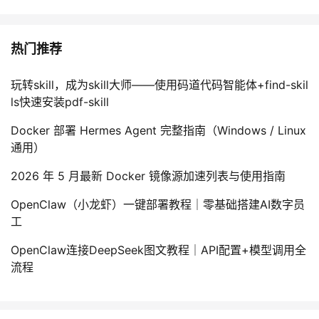
持
建
证
实
的
议
验
收
热门推荐
藏
玩转skill，成为skill大师——使用码道代码智能体+find-skil
ls快速安装pdf-skill
Docker 部署 Hermes Agent 完整指南（Windows / Linux
通用）
2026 年 5 月最新 Docker 镜像源加速列表与使用指南
OpenClaw（小龙虾）一键部署教程｜零基础搭建AI数字员
工
OpenClaw连接DeepSeek图文教程｜API配置+模型调用全
流程