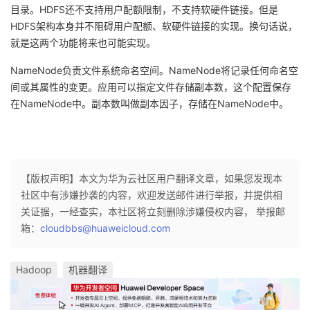
持
建
证
实
的
目录。HDFS还不支持用户配额限制，不支持软硬件链接。但是
HDFS架构本身并不阻碍用户配额、软硬件链接的实现。换句话说，
议
验
收
就是这两个功能将来也可能实现。
NameNode负责文件系统命名空间。NameNode将记录任何命名空
藏
间或其属性的变更。应用可以指定文件存储副本数，这个配置保存
在NameNode中。副本数叫做副本因子，存储在NameNode中。
【版权声明】本文为华为云社区用户翻译文章，如果您发现本
社区中有涉嫌抄袭的内容，欢迎发送邮件进行举报，并提供相
关证据，一经查实，本社区将立刻删除涉嫌侵权内容， 举报邮
箱：
cloudbbs@huaweicloud.com
Hadoop
机器翻译