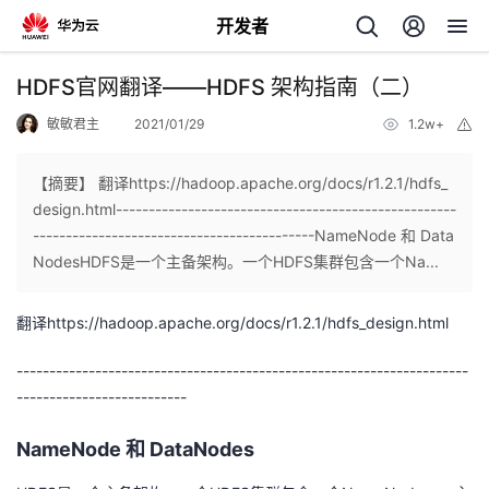
开发者
返
HDFS官网翻译——HDFS 架构指南（二）
回
敏敏君主
2021/01/29
1.2w+
举
报
【摘要】 翻译https://hadoop.apache.org/docs/r1.2.1/hdfs_
design.html----------------------------------------------------
-------------------------------------------NameNode 和 Data
个
NodesHDFS是一个主备架构。一个HDFS集群包含一个Na...
我
人
翻译https://hadoop.apache.org/docs/r1.2.1/hdfs_design.html
的
主
---------------------------------------------------------------------
--------------------------
开
页
NameNode 和 DataNodes
发