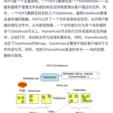
HDFS是一个主备架构。一个HDFS集群包含一个NameNode——主
服务器用于管理文件系统的命名空间和管理从客户端访问文件。另
者
外，一个HDFS集群还存在好几个DataNode，通常DataNode管理
自身存储的数据。
HDFS公开了一个文件系统命名空间，允许用户数
我
据存储在文件中。从内部视角看，一个文件被分片为多个块存储到
多个DataNode节点上。NameNode节点执行文件系统命名空间操
的
我
作，比如打开、关闭和文件与目录的重命名。同时，NameNode也
决定了DataNode的块map。DataNode主要用于相应客户端对于文
博
的
我
件的读与写。同时，也执行NameNode发送的命令——块的创建、
删除与复制。
客
论
的
我
坛
圈
的
我
子
直
的
我
我
播
活
的
我
动
关
的