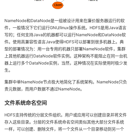
我
注
的
开
的
NameNode和DataNode是一组被设计用来在廉价服务器运行的软
Programs
发
件，一般情况下它们运行GNU/linux操作系统。HDFS是用Java语言
写的；任何支持Java的机器都可以运行NameNode和DataNode软
支
者
件。使用高兼容性语言Java使得HDFS可以部署到很多机器上。
典
型的部署情况为：用一台专用的机器只部署NameNode软件，集群
持
学
上其他机器运行DataNode软件实例。这种架构不能阻止在同一台机
器上运行多个DataNode实例，当然，这种情况在实际使用时极少发
我
堂
生。
的
我
我
集群中单NameNode节点极大地简化了系统架构。NameNode只负
责元数据，而用户数据不通过NameNode。
技
的
的
我
文件系统命名空间
术
云
课
的
我
HDFS支持传统的分层文件组织。用户或应用可以创建目录并将文件
支
声
程
认
的
我
存入这些目录。分层的文件系统命名空间类似其他大部分文件系统
一样，可以创建、删除文件，将一个文件从一个目录移动到另一个