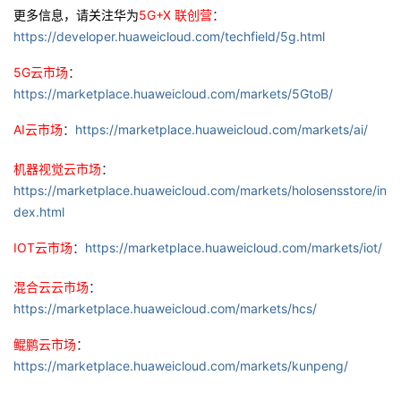
更多信息，请关注华为
5G+X 联创营
：
https://developer.huaweicloud.com/techfield/5g.html
5G云市场
：
https://marketplace.huaweicloud.com/markets/5GtoB/
AI云市场
：
https://marketplace.huaweicloud.com/markets/ai/
机器视觉云市场
：
https://marketplace.huaweicloud.com/markets/holosensstore/in
dex.html
IOT云市场
：
https://marketplace.huaweicloud.com/markets/iot/
混合云云市场
：
https://marketplace.huaweicloud.com/markets/hcs/
鲲鹏云市场
：
https://marketplace.huaweicloud.com/markets/kunpeng/