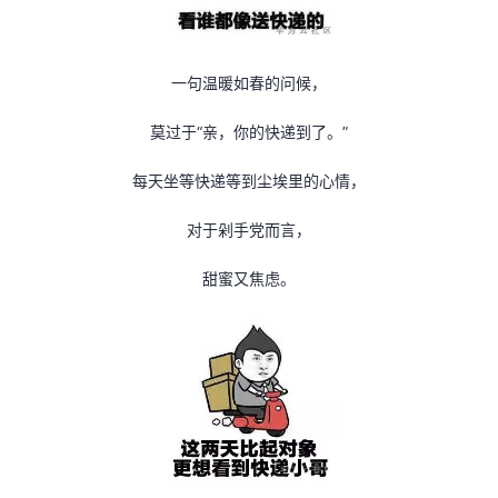
我
注
的
开
的
Programs
发
一句温暖如春的问候，
支
莫过于“亲，你的快递到了。”
者
每天坐等快递等到尘埃里的心情，
持
学
对于剁手党而言，
我
堂
甜蜜又焦虑。
的
我
我
技
的
的
我
术
云
课
的
我
支
声
程
认
的
我