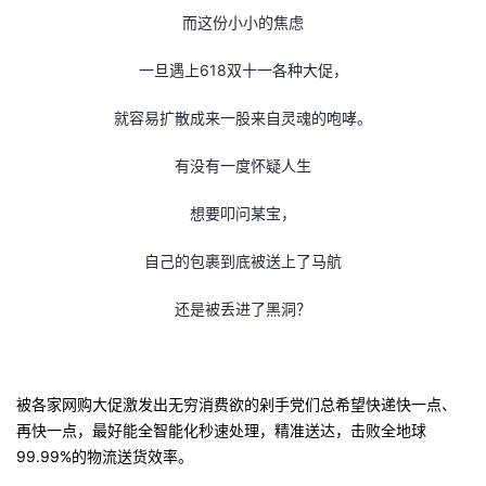
持
建
证
实
的
而这份小小的焦虑
议
验
收
一旦遇上618双十一各种大促，
藏
就容易扩散成来一股来自灵魂的咆哮。
有没有一度怀疑人生
想要叩问某宝，
自己的包裹到底被送上了马航
还是被丢进了黑洞？
被各家网购大促激发出无穷消费欲的剁手党们总希望快递快一点、
再快一点，最好能全智能化秒速处理，精准送达，击败全地球
99.99%的物流送货效率。