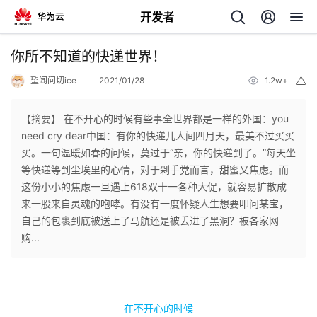
开发者
返
你所不知道的快递世界！
回
望闻问切ice
2021/01/28
1.2w+
举
报
【摘要】 在不开心的时候有些事全世界都是一样的外国：you
need cry dear中国：有你的快递儿人间四月天，最美不过买买
买。一句温暖如春的问候，莫过于“亲，你的快递到了。”每天坐
个
等快递等到尘埃里的心情，对于剁手党而言，甜蜜又焦虑。而
这份小小的焦虑一旦遇上618双十一各种大促，就容易扩散成
我
人
来一股来自灵魂的咆哮。有没有一度怀疑人生想要叩问某宝，
自己的包裹到底被送上了马航还是被丢进了黑洞？被各家网
的
主
购...
开
页
发
在不开心的时候