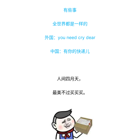
有些事
者
全世界都是一样的
我
外国：you need cry dear
的
我
中国：有你的快递儿
博
的
我
客
论
的
我
人间四月天，
坛
圈
的
我
最美不过买买买。
子
直
的
我
我
播
活
的
我
动
关
的