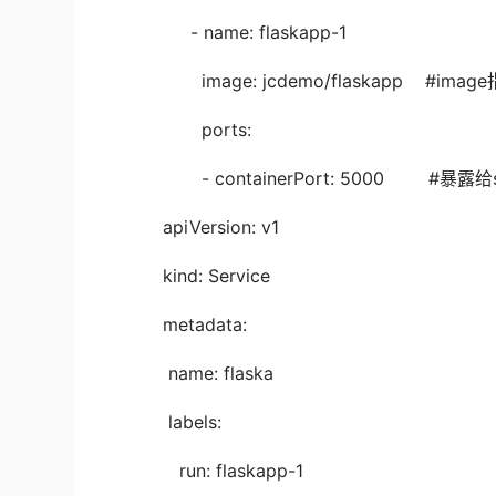
- name: flaskapp-1
image: jcdemo/flaskapp #im
ports:
- containerPort: 5000 #暴露给s
apiVersion: v1
kind: Service
metadata:
name: flaska
labels:
run: flaskapp-1