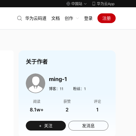
中国站
华为云App
华为云码道
文档
创作
登录
注册
关于作者
ming-1
博客：
11
粉丝：
1
阅读
获赞
评论
8.1w+
2
1
+ 关注
发消息