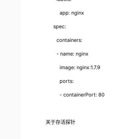
app: nginx
spec:
containers:
- name: nginx
image: nginx:1.7.9
ports:
- containerPort: 80
关于存活探针