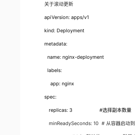
关于滚动更新
apiVersion: apps/v1
kind: Deployment
metadata:
name: nginx-deployment
labels:
app: nginx
spec:
replicas: 3 #选择副本数量
minReadySeconds: 10 # 从容