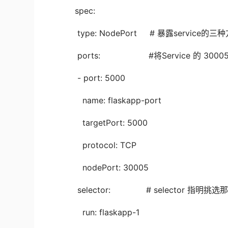
spec:
type: NodePort # 暴露service的三种方
ports: #将Service 的 30005 
- port: 5000
name: flaskapp-port
targetPort: 5000
protocol: TCP
nodePort: 30005
selector: # selector 指明挑选那些 l
run: flaskapp-1