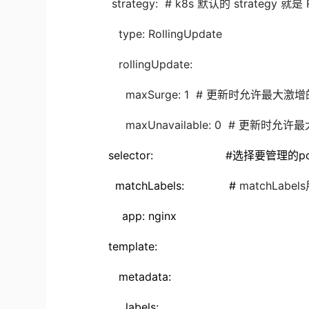
strategy: # k8s 默认的 strategy 就是 R
type: RollingUpdate
rollingUpdate:
maxSurge: 1 # 更新时允许最大激增的容
maxUnavailable: 0 # 更新时允许最大 u
selector: #选择要管理的po
matchLabels: #
matchLab
app: nginx
template:
metadata:
labels: