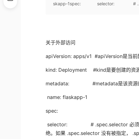
skapp-1spec: selector: # ..
关于外部访问
apiVersion: apps/v1 #apiVersio
kind: Deployment #kind是要创建的
metadata: #metadata是该资
name: flaskapp-1
spec:
selector: # .spec.selector 必须匹
绝。如果 .spec.selector 没有被指定， .spe