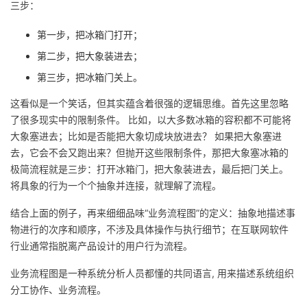
三步：
者
第一步，把冰箱门打开；
第二步，把大象装进去；
我
第三步，把冰箱门关上。
的
我
这看似是一个笑话，但其实蕴含着很强的逻辑思维。首先这里忽略
了很多现实中的限制条件。 比如，以大多数冰箱的容积都不可能将
博
的
我
大象塞进去；比如是否能把大象切成块放进去？ 如果把大象塞进
去，它会不会又跑出来？但抛开这些限制条件，那把大象塞冰箱的
客
论
的
我
极简流程就是三步：打开冰箱门，把大象装进去，最后把门关上。
将具象的行为一个个抽象并连接，就理解了流程。
坛
圈
的
我
结合上面的例子，再来细细品味“业务流程图”的定义：
抽象地描述事
子
直
的
我
物进行的次序和顺序，不涉及具体操作与执行细节；在互联网软件
行业通常指脱离产品设计的用户行为流程。
我
播
活
的
业务流程图是一种系统分析人员都懂的共同语言, 用来描述系统组织
我
动
关
的
分工协作、业务流程。