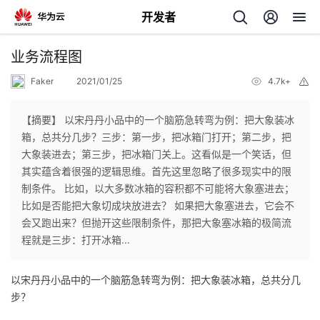
开发者
返
业务流程图
回
Faker
2021/01/25
4.7k+
举
报
【摘要】 以宋丹丹小品中的一个脑筋急转弯为例：把大象装冰
箱，总共分几步？三步：第一步，把冰箱门打开；第二步，把
大象装进去；第三步，把冰箱门关上。这看似是一个笑话，但
个
其实蕴含着很强的逻辑思维。首先这里忽略了很多现实中的限
制条件。 比如，以大多数冰箱的容积都不可能将大象塞进去；
我
人
比如是否能把大象切成块放进去？ 如果把大象塞进去，它会不
会又跑出来？但抛开这些限制条件，那把大象塞冰箱的极简流
的
主
程就是三步：打开冰箱...
开
页
以宋丹丹小品中的一个脑筋急转弯为例：把大象装冰箱，总共分几
步？
发