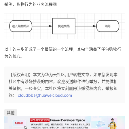
举例，购物行为的业务流程图
我
注
的
开
的
Programs
发
支
者
持
学
以上的三步组成了一个最简的一个流程，其完全涵盖了任何购物行
为的核心。
我
堂
【版权声明】本文为华为云社区用户转载文章，如果您发现本
的
我
我
社区中有涉嫌抄袭的内容，欢迎发送邮件进行举报，并提供相
关证据，一经查实，本社区将立刻删除涉嫌侵权内容，举报邮
技
的
的
我
箱：
cloudbbs@huaweicloud.com
术
云
课
的
我
其他
支
声
程
认
的
我