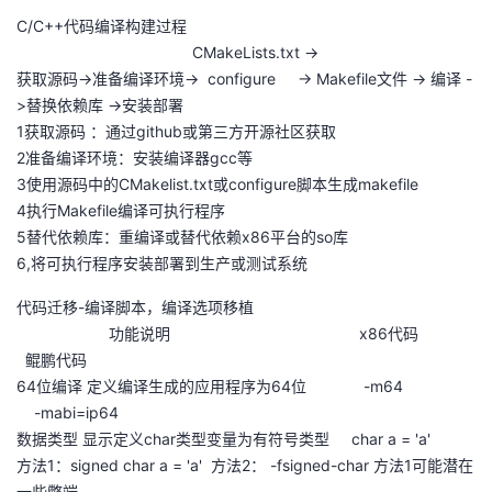
C/C++代码编译构建过程
CMakeLists.txt ->
获取源码->准备编译环境-> configure -> Makefile文件 -> 编译 -
>替换依赖库 ->安装部署
1获取源码 ：通过github或第三方开源社区获取
2准备编译环境：安装编译器gcc等
3使用源码中的CMakelist.txt或configure脚本生成makefile
4执行Makefile编译可执行程序
5替代依赖库：重编译或替代依赖x86平台的so库
6,将可执行程序安装部署到生产或测试系统
代码迁移-编译脚本，编译选项移植
功能说明 x86代码
鲲鹏代码
64位编译 定义编译生成的应用程序为64位 -m64
-mabi=ip64
数据类型 显示定义char类型变量为有符号类型 char a = 'a'
方法1：signed char a = 'a' 方法2： -fsigned-char 方法1可能潜在
一些弊端