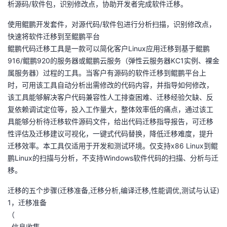
析源码/软件包，识别修改点，协助开发者完成软件迁移。
的
Programs
发
者
使用鲲鹏开发套件，对源代码/软件包进行分析扫描，识别修改点，
快速将软件迁移到至鲲鹏平台
支
者
我
鲲鹏代码迁移工具是一款可以简化客户Linux应用迁移到基于鲲鹏
916/鲲鹏920的服务器或鲲鹏云服务（弹性云服务器KC1实例、裸金
持
学
的
我
属服务器）过程的工具。当客户有源码的软件迁移到鲲鹏平台上
时，可用该工具自动分析出需修改的代码内容，并指导如何修改，
我
堂
博
的
我
该工具能够解决客户代码兼容性人工排查困难、迁移经验欠缺、反
复依赖调试定位等，投入工作量大，整体效率低的痛点，通过该工
的
我
客
论
的
我
我
具能够分析待迁移软件源码文件，给出代码迁移指导报告，可迁移
性评估及迁移建议可视化，一键式代码替换，降低迁移难度，提升
技
的
坛
圈
的
我
的
我
迁移效率。本工具仅适用于开发和测试环境。仅支持x86 Linux到鲲
鹏Linux的扫描与分析，不支持Windows软件代码的扫描、分析与迁
术
云
子
直
的
我
课
的
我
移。
支
声
播
活
的
程
认
的
我
迁移的五个步骤(迁移准备,迁移分析,编译迁移,性能调优,测试与认证)
1，迁移准备
持
建
动
关
证
实
的
（
信息收集