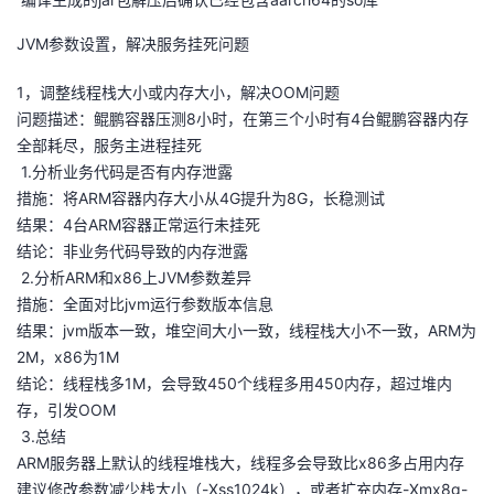
JVM参数设置，解决服务挂死问题
1，调整线程栈大小或内存大小，解决OOM问题
问题描述：鲲鹏容器压测8小时，在第三个小时有4台鲲鹏容器内存
全部耗尽，服务主进程挂死
1.分析业务代码是否有内存泄露
措施：将ARM容器内存大小从4G提升为8G，长稳测试
结果：4台ARM容器正常运行未挂死
结论：非业务代码导致的内存泄露
2.分析ARM和x86上JVM参数差异
措施：全面对比jvm运行参数版本信息
结果：jvm版本一致，堆空间大小一致，线程栈大小不一致，ARM为
2M，x86为1M
结论：线程栈多1M，会导致450个线程多用450内存，超过堆内
存，引发OOM
3.总结
ARM服务器上默认的线程堆栈大，线程多会导致比x86多占用内存
建议修改参数减少栈大小（-Xss1024k），或者扩充内存-Xmx8g-