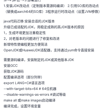
1.安装JDK改动点（定制版本需源码编译） 2.引用SO库的改动点
（替换成aarch64的SO库）3程序运行时改动点（设置JVM参数）
java代码迁移:安装合适的JDK版本
升级已成适配的JDK，用稳定成熟的高JDK版本的原因
1，生成环境更加注重稳定性
2，对老版本的问题进行了修复和改进
新增特性使编程更加方便简洁
OpenJDK或HuaweiJDK适配器，支持通过yum命令直接安装
需要源码编译，安装制定的JDK或其他版本JDK
安装GCC
获取JDK源码
配置编译选项（部分列举）
export LANG=C#语言选项
--with-target-bits=64 # 64位机器
--disable-warnings-as-errors #调试等级
make all 或make images启动编译
编译完成，设置环境变量