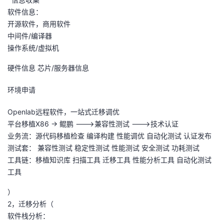
议
注
验
收
软件信息：
开源软件，商用软件
藏
中间件/编译器
操作系统/虚拟机
硬件信息 芯片/服务器信息
环境申请
Openlab远程软件，一站式迁移调优
平台移植X86 -> 鲲鹏 --->兼容性测试 --->技术认证
业务流：源代码移植检查 编译构建 性能调优 自动化测试 认证发布
测试套： 兼容性测试 稳定性测试 性能测试 安全测试 功耗测试
工具链：移植知识库 扫描工具 迁移工具 性能分析工具 自动化测试
工具
）
2，迁移分析（
软件栈分析：