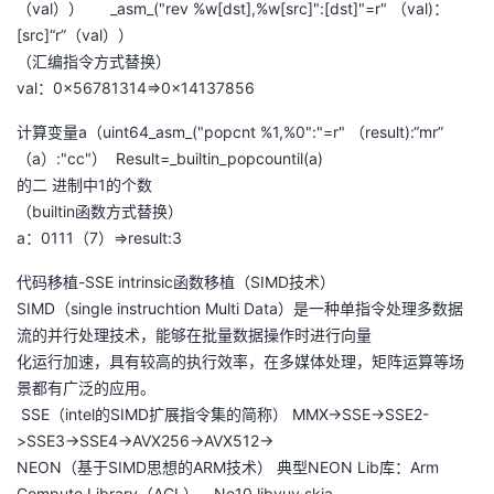
（val）） _asm_("rev %w[dst],%w[src]":[dst]"=r" （val)：
[src]“r”（val））
（汇编指令方式替换）
val：0x56781314=>0x14137856
计算变量a（uint64_asm_("popcnt %1,%0":"=r" （result):“mr”
（a）:"cc"） Result=_builtin_popcountil(a)
的二 进制中1的个数
（builtin函数方式替换）
a：0111（7）=>result:3
代码移植-SSE intrinsic函数移植（SIMD技术）
SIMD（single instruchtion Multi Data）是一种单指令处理多数据
流的并行处理技术，能够在批量数据操作时进行向量
化运行加速，具有较高的执行效率，在多媒体处理，矩阵运算等场
景都有广泛的应用。
SSE（intel的SIMD扩展指令集的简称） MMX->SSE->SSE2-
>SSE3->SSE4->AVX256->AVX512->
NEON（基于SIMD思想的ARM技术） 典型NEON Lib库：Arm
Compute Library（ACL），Ne10,libyuv,skia