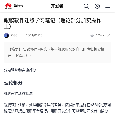
开发者
返
鲲鹏软件迁移学习笔记（理论部分加实操作
回
上）
QGS
2021/01/25
1.2w+
举
报
【摘要】 实践操作+理论（基于鲲鹏服务器自己的虚拟机实操
在（下篇出））
个
分为理论和实操部分
我
人
理论部分
我
的
主
鲲鹏软件迁移概述
我
的
开
页
鲲鹏软件迁移，处理器指令集的差异，使得原来运行在x86的程序可
我
的
能无法直接在鲲鹏平台运行。鲲鹏开发套件可以帮助开发者扫描分
开
发