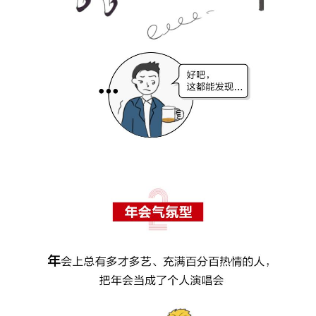
持
建
证
实
的
议
验
收
藏