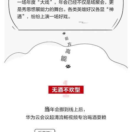
者
我
的
我
博
的
我
客
论
的
我
坛
圈
的
我
子
直
的
我
我
播
活
的
我
动
关
的