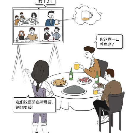
我
注
的
开
的
Programs
发
支
者
持
学
我
堂
的
我
我
技
的
的
我
术
云
课
的
我
支
声
程
认
的
我