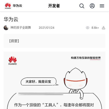
开发者
返
华为云
回
神的孩子全跳舞
2021/01/24
8.6k+
举
报
【摘要】
个
我
人
的
主
开
页
发