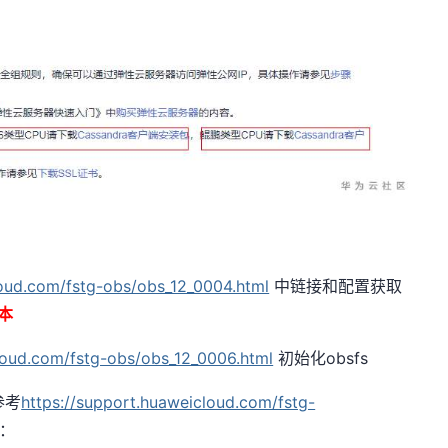
loud.com/fstg-obs/obs_12_0004.html
中链接和配置获取
本
loud.com/fstg-obs/obs_12_0006.html
初始化obsfs
参考
https://support.huaweicloud.com/fstg-
：