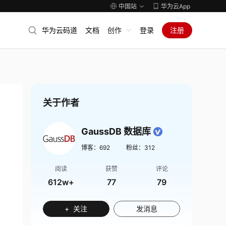
中国站
华为云App
华为云码道
文档
创作
登录
注册
关于作者
GaussDB 数据库
博客：
692
粉丝：
312
阅读
获赞
评论
612w+
77
79
+ 关注
发消息