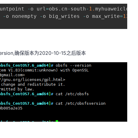
untpoint 
-
o url
=
obs
.
cn
-
south
-
1.
myhuaweicloud
 
-
o nonempty 
-
o big_writes 
-
o max_write
=
1310
ersion,确保版本为2020-10-15之后版本