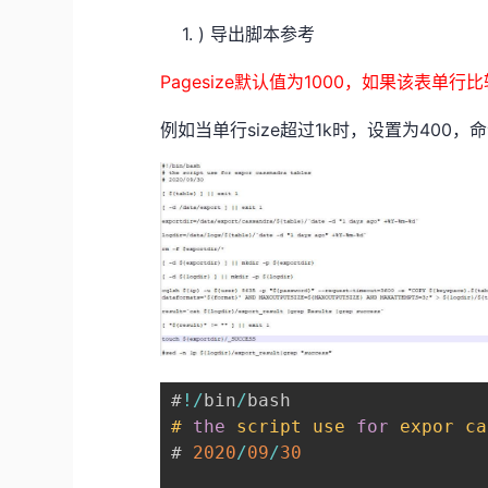
1. ) 导出脚本参考
Pagesize默认值为1000，如果该表
例如当单行size超过1k时，设置为400，命令为
#
!
/
bin
/
#
the
script use 
for
 expor ca
# 
2020
/
09
/
30