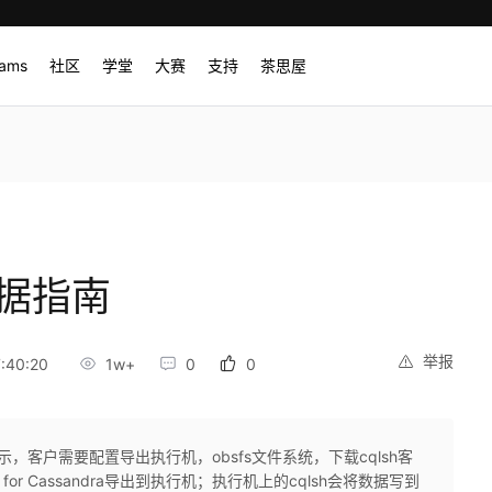
rams
社区
学堂
大赛
支持
茶思屋
数据指南
举报
:40:20
1w+
0
0
示，客户需要配置导出执行机，obsfs文件系统，下载cqlsh客
for Cassandra导出到执行机；执行机上的cqlsh会将数据写到