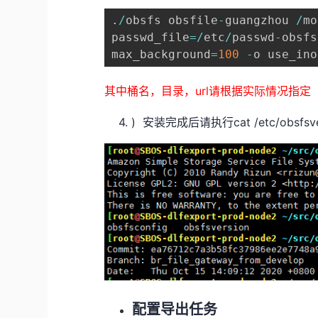
.
/
obsfs obsfile
-
guangzhou 
/
mo
passwd_file
=
/
etc
/
passwd
-
obsfs
max_background
=
100
-
o use_ino
其中桶名，目录，url请根据实际情况指定
4. ) 安装完成后请执行cat /etc/obsfsv
配置导出任务