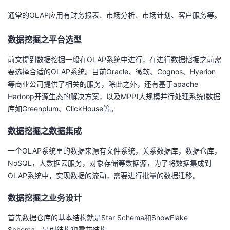
我
注
的
开
通常的
OLAP
应用有财务报表、市场分析、市场计划、客户服务等。
的
Programs
发
数据挖掘之平台选型
前文提到数据挖掘一般在
OLAP
系统中进行，在进行数据挖掘之前需
支
者
要选择合适的
OLAP
系统。目前
Oracle
、微软、
Cognos
、
Hyerion
等商业公司提供了相关的服务，除此之外，还有基于
apache
持
学
Hadoop
开源生态的解决方案，以及
MPP(
大规模并行处理系统
)
数据
库如
Greenplum
、
ClickHouse
等。
我
堂
数据挖掘之数据集成
的
我
我
一个
OLAP
系统里的数据来源有文件系统，关系数据库，数据仓库，
技
的
的
我
NoSQL
，大数据云服务，对象存储等数据源，为了将数据集成到
OLAP
系统中，实现数据的流动，需要进行批量的数据迁移。
术
云
课
的
我
数据挖掘之业务设计
支
声
程
认
的
我
首先数据仓库的基本结构就是
Star Schema
和
SnowFlake
Schema
，星型结构和雪花结构。