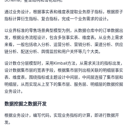
持
建
证
实
的
通过业务设计，根据事实表和维度表提取业务原子指标，根据原子
议
验
收
指标计算衍生指标、复合指标，完成一个业务需求的设计。
以业界标准的零售场景典型模型为例，从数据仓库中的订单数据出
藏
发，根据业务流程设计，包含多张事实表、维度表。从业务上需求
来看，一般包括收入分析、运营分析、营销分析、渠道分析、供应
链分析、配送分析、舆情监控和用户关怀等几个大类。
设计数仓分层模型时，采用
Kimball
方法，从需求关注的指标出发，
设计数据集市层的宽表字段，根据集市层列出相关联的明细层事实
表、维度表，围绕指标或主题设计中间层，中间层连接了集市层和
明细层，从而实现从上至下的集市层、服务层、明细层的数据挖掘
业务设计。
数据挖掘之数据开发
根据业务设计，编写代码，实现业务指标的计算，即进行数据开
发。