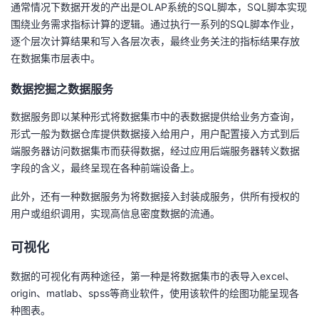
通常情况下数据开发的产出是
OLAP
系统的
SQL
脚本，
SQL
脚本实现
围绕业务需求指标计算的逻辑。通过执行一系列的
SQL
脚本作业，
逐个层次计算结果和写入各层次表，最终业务关注的指标结果存放
在数据集市层表中。
数据挖掘之数据服务
数据服务即以某种形式将数据集市中的表数据提供给业务方查询，
形式一般为数据仓库提供数据接入给用户，用户配置接入方式到后
端服务器访问数据集市而获得数据，经过应用后端服务器转义数据
字段的含义，最终呈现在各种前端设备上。
此外，还有一种数据服务为将数据接入封装成服务，供所有授权的
用户或组织调用，实现高信息密度数据的流通。
可视化
数据的可视化有两种途径，第一种是将数据集市的表导入
excel
、
origin
、
matlab
、
spss
等商业软件，使用该软件的绘图功能呈现各
种图表。