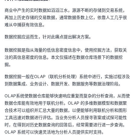
商业中产生的实时数据如滔滔江水，源源不断的存储到交易系统，
者
再加上历史存储的交易数据，通常数据条数上亿，依靠人工几乎很
难从中捕获有效信息。
我
数据挖掘应运而生，针对此痛点提出解决方案。
的
我
数据挖掘是指从海量的低信息密度信息中，使用挖掘方法，获取关
博
的
我
注的高信息密度的信息。本文仅描述在数据仓库场景下的数据挖
掘。
客
论
的
我
数据挖掘一般在
OLAP
（联机分析处理）系统中进行，实施过程涉及
坛
圈
的
我
到数据集成、业务设计、数据开发、数据服务等数据治理阶段。
OLAP
系统使数据仓库能够快速响应重复而复杂的分析查询，从而使
子
直
的
我
数据仓库能有效地用于联机分析。
OLAP
的多维数据模型和数据聚
合技术可以组织并汇总大量的数据，以便能够利用联机分析和图形
我
播
活
的
工具迅速对数据进行评估。当业务分析人员搜寻答案或试探可能性
时，在得到对历史数据查询的回答后，经常需要进行进一步查询。
我
动
关
的
OLAP
系统可以快速灵活地为分析人员提供实时支持。