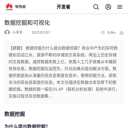
开发者
返
数据挖掘和可视化
回
小羊羊
2021/01/07
5.6k+
举
报
【摘要】 数据挖掘为什么提出数据挖掘？商业中产生的实时数
据如滔滔江水，源源不断的存储到交易系统，再加上历史存储
的交易数据，通常数据条数上亿，依靠人工几乎很难从中捕获
个
有效信息。数据挖掘应运而生，针对此痛点提出解决方案。数
据挖掘是指从海量的低信息密度信息中，使用挖掘方法，获取
我
人
关注的高信息密度的信息。本文仅描述在数据仓库场景下的数
据挖掘。数据挖掘一般在OLAP（联机分析处理）系统中进行，
的
主
实施过程涉及到数据集...
开
页
数据挖掘
发
为什么提出数据挖掘？