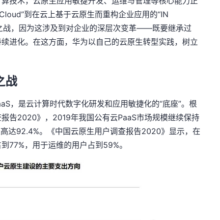
计算技术，云原生应用敏捷开发、运维与管理等核心能力正
Cloud”到在云上基于云原生而重构企业应用的“IN
岭之战，因为这涉及到对企业的深层次变革——既要继承过
持续进化。在这方面，华为以自己的云原生转型实践，树立
之战
PaaS，是云计算时代数字化研发和应用敏捷化的“底座”。根
告2020》，2019年我国公有云PaaS市场规模继续保持
高达92.4%。《中国云原生用户调查报告2020》显示，在
到77%，用于运维的用户占到59%。