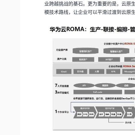
业跨越挑战的基石。更为重要的是，云原生
模技术路线，让企业可以平滑过渡到云原