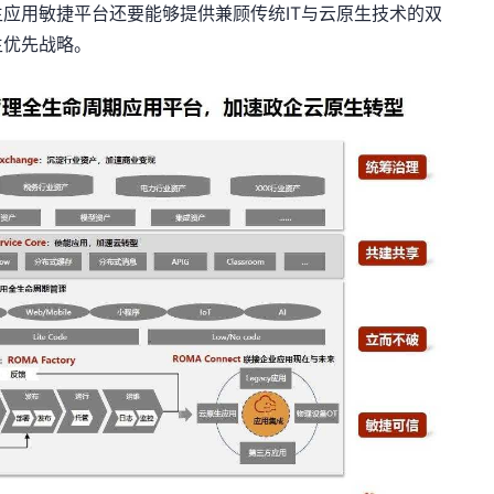
应用敏捷平台还要能够提供兼顾传统IT与云原生技术的双
生优先战略。