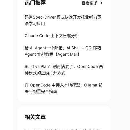
热门推荐
查看更多
码道Spec-Driven模式快速开发托业听力英
语学习应用
Claude Code 上下文压缩分析
给 AI Agent一个邮箱：AI Shell + QQ 邮箱
Agent 实战教程【Agent Mail】
Build vs Plan：别再搞混了，OpenCode 两
种模式的正确打开方式
在 OpenCode 中接入本地模型：Ollama 部
署与配置完全指南
相关文章