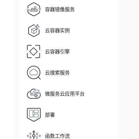
容器镜像服务
云容器实例
云容器引擎
云搜索服务
微服务云应用平台
部署
函数工作流