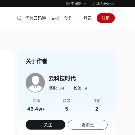
中国站
华为云App
华为云码道
文档
创作
登录
注册
关于作者
云科技时代
博客：
34
粉丝：
9
阅读
获赞
评论
46.4w+
5
2
+ 关注
发消息