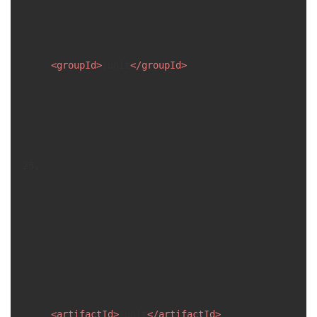
<
groupId
>
junit
</
groupId
>
<
artifactId
>
junit
</
artifactId
>