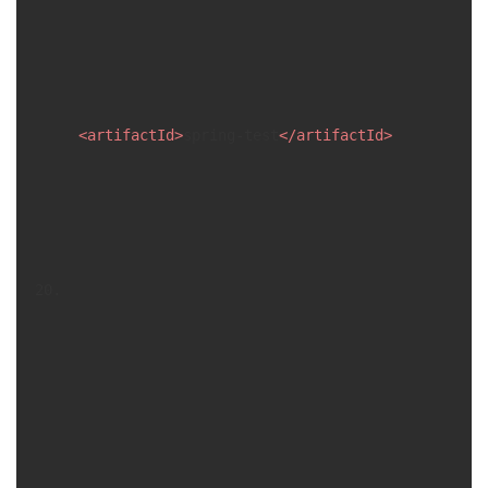
<
artifactId
>
spring-test
</
artifactId
>