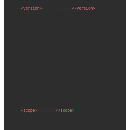
<
version
>
4.0.0.RELEASE
</
version
>
<
scope
>
provided
</
scope
>