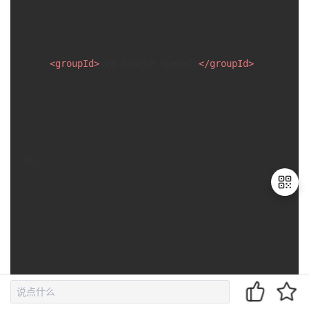
<
groupId
>
org.apache.openejb
</
groupId
>
退
出
登
录
<
artifactId
>
javaee-api
</
artifactId
>