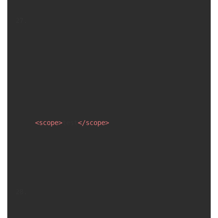
<
scope
>
test
</
scope
>