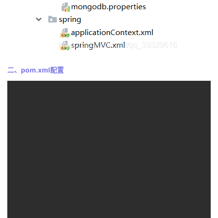
者
我
的
我
二、pom.xml配置
博
的
我
客
论
的
我
坛
圈
的
我
子
直
的
我
我
播
活
的
我
动
关
的