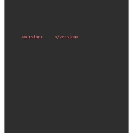
<
version
>
1.3.1
</
version
>