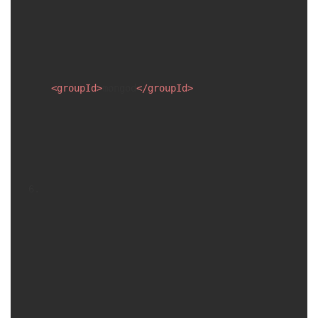
<
groupId
>
mongod
</
groupId
>