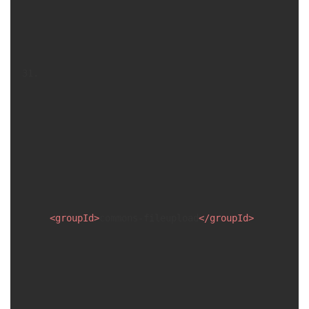
<
groupId
>
commons-fileupload
</
groupId
>