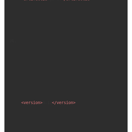
<
version
>
4.12
</
version
>