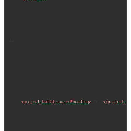
<
project.build.sourceEncoding
>
UTF-8
</
project.bu