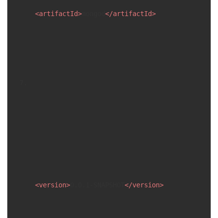
<
artifactId
>
mongod
</
artifactId
>
<
version
>
0.0.1-SNAPSHOT
</
version
>