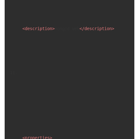
<
description
>
mongod web
</
description
>
<
properties
>