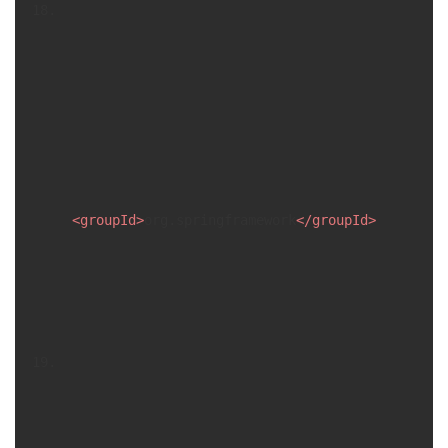
<
groupId
>
org.springframework
</
groupId
>