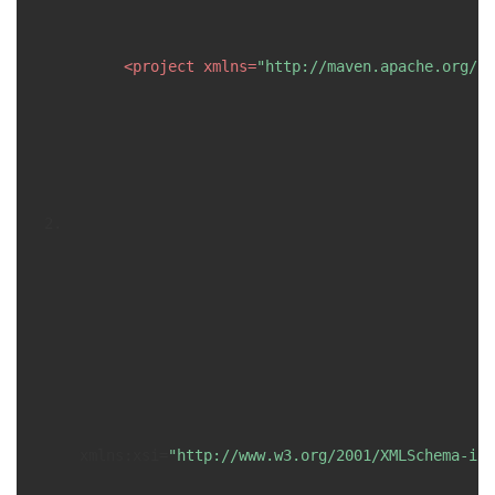
我
注
的
开
<
project
xmlns
=
"http://maven.apache.org/PO
的
Programs
发
支
者
持
学
我
堂
的
我
我
技
的
的
我
术
云
课
的
我
支
声
程
认
的
我
xmlns:xsi
=
"http://www.w3.org/2001/XMLSchema-ins