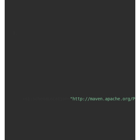
持
建
证
实
的
议
验
收
藏
xsi:schemaLocation
=
"http://maven.apache.org/POM