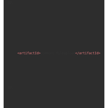
<
artifactId
>
commons-fileupload
</
artifactId
>