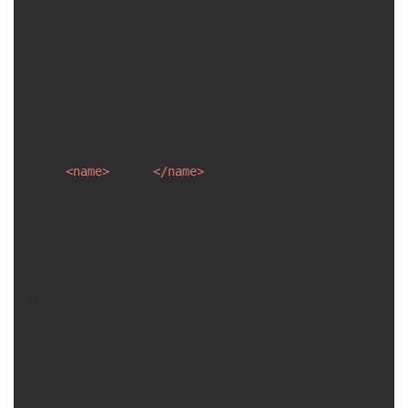
<
name
>
mongod
</
name
>