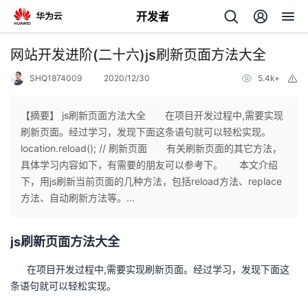
开发者
返
网站开发进阶(二十六)js刷新页面方法大全
回
SHQ1874009
2020/12/30
5.4k+
举
报
【摘要】 js刷新页面方法大全 在项目开发过程中,需要实现
刷新页面。经过学习，发现下面这条语句就可以轻松实现。
location.reload(); // 刷新页面 有关刷新页面的其它方法，
个
具体学习内容如下，有需要的朋友可以参考下。 本文介绍
下，用js刷新当前页面的几种方法，包括reload方法、replace
我
人
方法、自动刷新方法等。...
我
的
主
js刷新页面方法大全
我
的
开
页
在项目开发过程中,需要实现刷新页面。经过学习，发现下面这
条语句就可以轻松实现。
我
的
开
发