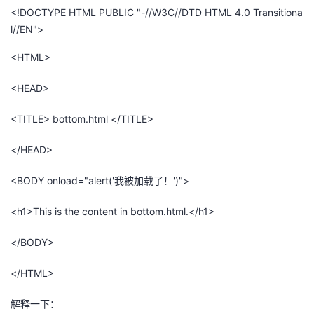
<!DOCTYPE HTML PUBLIC "-//W3C//DTD HTML 4.0 Transitiona
l//EN">
<HTML>
<HEAD>
<TITLE> bottom.html </TITLE>
</HEAD>
<BODY οnlοad="alert('我被加载了！')">
<h1>This is the content in bottom.html.</h1>
</BODY>
</HTML>
解释一下：