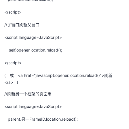
</script>
//子窗口刷新父窗口
<script language=JavaScript>
self.opener.location.reload();
</script>
( 或 <a href="javascript:opener.location.reload()">刷新
</a> )
//刷新另一个框架的页面用
<script language=JavaScript>
parent.另一FrameID.location.reload();