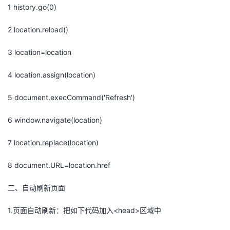
1 history.go(0)
2 location.reload()
3 location=location
4 location.assign(location)
5 document.execCommand('Refresh')
6 window.navigate(location)
7 location.replace(location)
8 document.URL=location.href
二、自动刷新页面
1.页面自动刷新：把如下代码加入<head>区域中