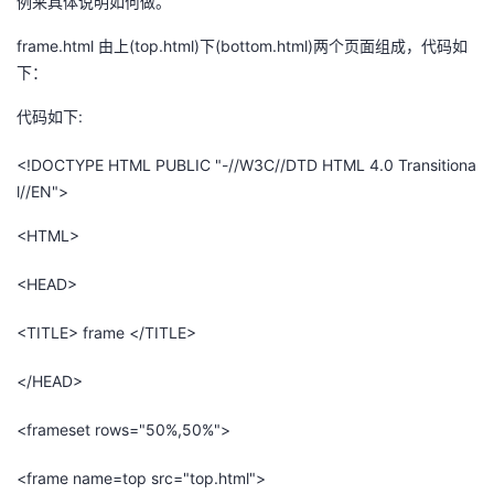
例来具体说明如何做。
frame.html 由上(top.html)下(bottom.html)两个页面组成，代码如
下：
代码如下:
<!DOCTYPE HTML PUBLIC "-//W3C//DTD HTML 4.0 Transitiona
l//EN">
<HTML>
<HEAD>
<TITLE> frame </TITLE>
</HEAD>
<frameset rows="50%,50%">
<frame name=top src="top.html">