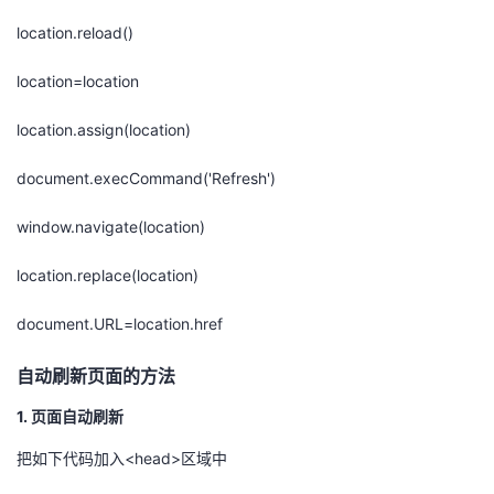
location.reload()
location=location
location.assign(location)
document.execCommand('Refresh')
window.navigate(location)
location.replace(location)
document.URL=location.href
自动刷新页面的方法
1. 页面自动刷新
把如下代码加入<head>区域中