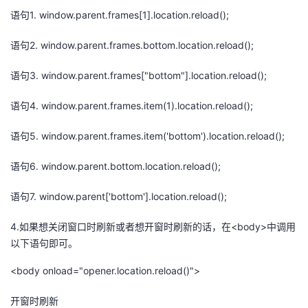
语句1. window.parent.frames[1].location.reload();
语句2. window.parent.frames.bottom.location.reload();
语句3. window.parent.frames["bottom"].location.reload();
语句4. window.parent.frames.item(1).location.reload();
语句5. window.parent.frames.item('bottom').location.reload();
语句6. window.parent.bottom.location.reload();
语句7. window.parent['bottom'].location.reload();
4.如果想关闭窗口时刷新或者想开窗时刷新的话，在<body>中调用
以下语句即可。
<body οnlοad="opener.location.reload()">
开窗时刷新