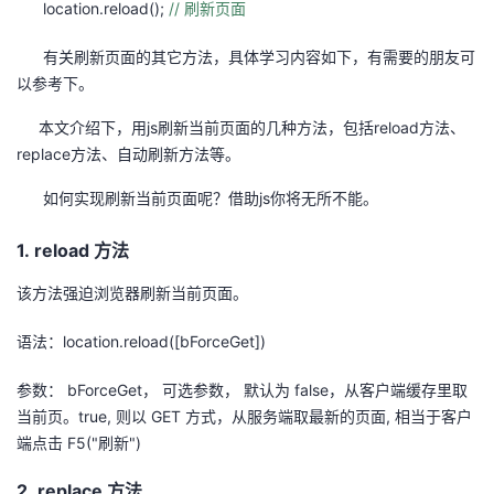
location.reload();
// 刷新页面
的
Programs
发
者
有关刷新页面的其它方法，具体学习内容如下，有需要的朋友可
以参考下。
支
者
我
本文介绍下，用js刷新当前页面的几种方法，包括reload方法、
持
学
的
我
replace方法、自动刷新方法等。
我
如何实现刷新当前页面呢？借助js你将无所不能。
堂
博
的
我
1. reload 方法
的
我
客
论
的
我
我
该方法强迫浏览器刷新当前页面。
技
的
坛
圈
的
我
的
我
语法：location.reload([bForceGet])
术
云
子
直
的
我
课
的
我
参数： bForceGet， 可选参数， 默认为 false，从客户端缓存里取
支
声
播
活
的
程
认
的
我
当前页。true, 则以 GET 方式，从服务端取最新的页面, 相当于客户
端点击 F5("刷新")
持
建
动
关
证
实
的
2. replace 方法