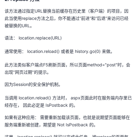
议
注
验
收
该方法通过指定URL替换当前缓存在历史里（客户端）的项目，因
此当使用replace方法之后，你不能通过“前进”和“后退”来访问已经
藏
被替换的URL。
语法： location.replace(URL)
通常使用： location.reload() 或者是 history.go(0) 来做。
此方法类似客户端点F5刷新页面，所以页面method="post"时，会
出现"网页过期"的提示。
因为Session的安全保护机制。
当调用 location.reload() 方法时， aspx页面此时在服务端内存里已
经存在， 因此必定是 IsPostback 的。
如果有这种应用： 需要重新加载该页面，也就是说期望页面能够在
服务端重新被创建，期望是 Not IsPostback 的。
这里，location.replace() 就可以完成此任务。被replace的页面每