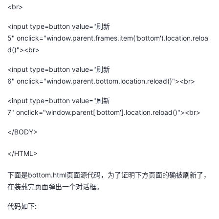
<br>
<input type=button value="刷新
5" οnclick="window.parent.frames.item('bottom').location.reloa
d()"><br>
<input type=button value="刷新
6" οnclick="window.parent.bottom.location.reload()"><br>
<input type=button value="刷新
7" οnclick="window.parent['bottom'].location.reload()"><br>
</BODY>
</HTML>
下面是bottom.html页面源代码，为了证明下方页面的确被刷新了，
在装载完页面弹出一个对话框。
代码如下: