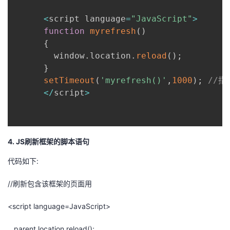
<
script language
=
"JavaScript"
>
function
myrefresh
(
)
{
        window
.
location
.
reload
(
)
;
}
setTimeout
(
'myrefresh()'
,
1000
)
;
//指
<
/
script
>
4. JS刷新框架的脚本语句
代码如下:
//刷新包含该框架的页面用
<script language=JavaScript>
parent.location.reload();