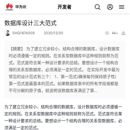
开发者
返
数据库设计三大范式
回
SHQ1874009
2020/12/30
4k+
举
报
【摘要】 为了建立冗余较小、结构合理的数据库，设计数据库
时必须遵循一定的规则。在关系型数据库中这种规则就称为范
式。范式是符合某一种设计要求的总结。要想设计一个结构合
个
理的关系型数据库，必须满足一定的范式。 在实际开发中最为
常见的设计范式有三个： 1．第一范式(确保每列保持原子性)
我
人
第一范式是最基本的范式。如果数据库表中的所有字段值都是
不可分解的原子值，就说明该数据库表满足了第...
的
主
为了建立冗余较小、结构合理的数据库，设计数据库时必须遵循一
开
页
定的规则。在关系型数据库中这种规则就称为范式。范式是符合某
一种设计要求的总结。要想设计一个结构合理的关系型数据库，必
发
须满足一定的范式。