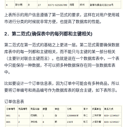
我
注
的
开
上表所示的用户信息遵循了第一范式的要求，这样在对用户使用城
的
Programs
发
市进行分类的时候就非常方便，也提高了数据库的性能。
2．第二范式(确保表中的每列都和主键相关)
支
者
第二范式在第一范式的基础之上更进一层。第二范式需要确保数据
持
学
库表中的每一列都和主键相关，而不能只与主键的某一部分相关
（主要针对联合主键而言）。也就是说在一个数据库表中，一个表
我
堂
中只能保存一种数据，不可以把多种数据保存在同一张数据库表
中。
的
我
我
比如要设计一个订单信息表，因为订单中可能会有多种商品，所以
技
的
的
我
要将订单编号和商品编号作为数据库表的联合主键，如下表所示。
订单信息表
术
云
课
的
我
支
声
程
认
的
我