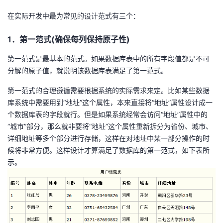
在实际开发中最为常见的设计范式有三个：
者
1．第一范式(确保每列保持原子性)
我
第一范式是最基本的范式。如果数据库表中的所有字段值都是不可
的
我
分解的原子值，就说明该数据库表满足了第一范式。
博
的
我
第一范式的合理遵循需要根据系统的实际需求来定。比如某些数据
库系统中需要用到“地址”这个属性，本来直接将“地址”属性设计成一
客
论
的
我
个数据库表的字段就行。但是如果系统经常会访问“地址”属性中的
“城市”部分，那么就非要将“地址”这个属性重新拆分为省份、城市、
坛
圈
的
我
详细地址等多个部分进行存储，这样在对地址中某一部分操作的时
候将非常方便。这样设计才算满足了数据库的第一范式，如下表所
子
直
的
我
示。
我
播
活
的
我
动
关
的