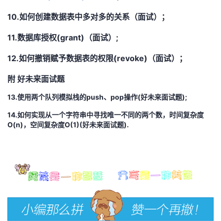
持
建
证
实
的
10.如何创建数据表中多对多的关系（面试）；
议
验
收
11.数据库授权(grant)（面试）;
藏
12.如何撤销赋予数据表的权限(revoke)（面试）；
附 好未来面试题
13.使用两个队列模拟栈的push、pop操作(好未来面试题);
14.如何实现从一个字符串中寻找唯一不同的两个数，时间复杂度
O(n)，空间复杂度O(1)(好未来面试题).