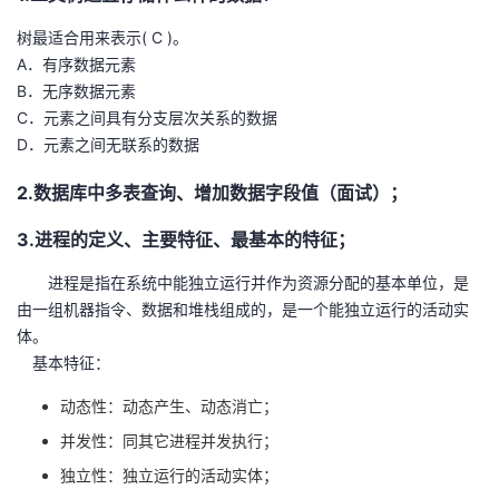
树最适合用来表示( C )。
者
A．有序数据元素
B．无序数据元素
我
C．元素之间具有分支层次关系的数据
D．元素之间无联系的数据
的
我
2.数据库中多表查询、增加数据字段值（面试）；
博
的
我
3.进程的定义、主要特征、最基本的特征；
客
论
的
我
进程是指在系统中能独立运行并作为资源分配的基本单位，是
坛
圈
的
我
由一组机器指令、数据和堆栈组成的，是一个能独立运行的活动实
体。
子
直
的
我
基本特征：
动态性：动态产生、动态消亡；
我
播
活
的
并发性：同其它进程并发执行；
我
动
关
的
独立性：独立运行的活动实体；