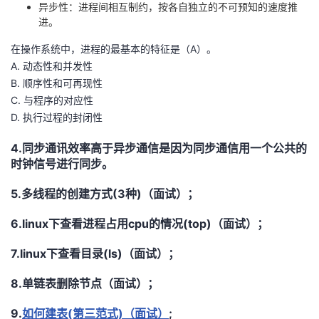
异步性：进程间相互制约，按各自独立的不可预知的速度推
我
注
的
开
进。
在操作系统中，进程的最基本的特征是（A）。
的
Programs
发
A. 动态性和并发性
B. 顺序性和可再现性
支
者
C. 与程序的对应性
D. 执行过程的封闭性
持
学
4.同步通讯效率高于异步通信是因为同步通信用一个公共的
我
堂
时钟信号进行同步。
的
我
我
5.多线程的创建方式(3种)（面试）；
6.linux下查看进程占用cpu的情况(top)（面试）；
技
的
的
我
7.linux下查看目录(ls)（面试）；
术
云
课
的
我
8.单链表删除节点（面试）；
支
声
程
认
的
我
9.
如何建表(第三范式)（面试）
;