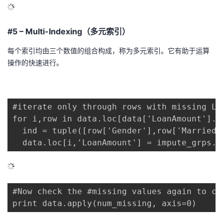
#5 – Multi-Indexing（多元索引）
每个索引均由三个数值的组合构成，称为多元索引。它有助于运算
操作的快速进行。
#iterate only through rows with missing Loa
for i,row in data.loc[data['LoanAmount'].i
  ind = tuple([row['Gender'],row['Married'
  data.loc[i,'LoanAmount'] = impute_grps.l
#Now check the #missing values again to con
print data.apply(num_missing, axis=0)