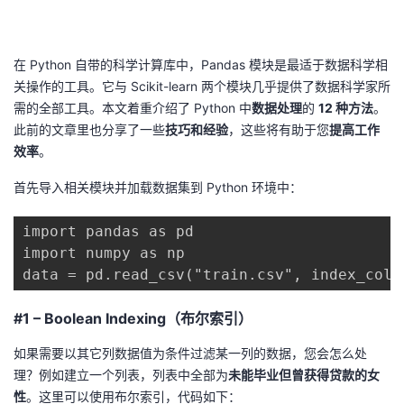
的
Programs
发
者
在 Python 自带的科学计算库中，Pandas 模块是最适于数据科学相
支
者
我
关操作的工具。它与 Scikit-learn 两个模块几乎提供了数据科学家所
需的全部工具。本文着重介绍了 Python 中
数据处理
的
12
种方法
。
持
学
的
我
此前的文章里也分享了一些
技巧和经验
，这些将有助于您
提高
工作
效率
。
我
堂
博
的
我
首先导入相关模块并加载数据集到 Python 环境中：
的
我
客
论
的
我
我
import pandas as pd

技
的
坛
圈
的
我
的
我
import numpy as np

data = pd.read_csv("train.csv", index_col=
术
云
子
直
的
我
课
的
我
#1 – Boolean Indexing（布尔索引）
支
声
播
活
的
程
认
的
我
如果需要以其它列数据值为条件过滤某一列的数据，您会怎么处
理？例如建立一个列表，列表中全部为
未能毕业但曾获得贷款的女
持
建
动
关
证
实
的
性
。这里可以使用布尔索引，代码如下：