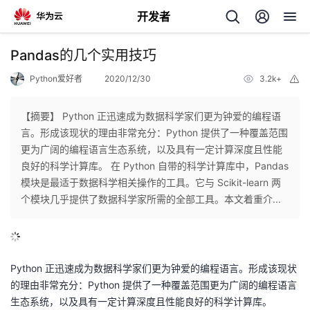
开发者
返
Pandas的几个实用技巧
回
Python爱好者
2020/12/30
3.2k+
举
报
【摘要】 Python 正迅速成为数据科学家们更为钟爱的编程语
言。形成该现状的理由非常充分：Python 提供了一种覆盖范围
更为广阔的编程语言生态系统，以及具有一定计算深度且性能
个
良好的科学计算库。 在 Python 自带的科学计算库中，Pandas
模块是最适于数据科学相关操作的工具。它与 Scikit-learn 两
我
人
个模块几乎提供了数据科学家所需的全部工具。本文着重介...
我
的
主
我
的
开
页
Python 正迅速成为数据科学家们更为钟爱的编程语言。形成该现状
的理由非常充分：Python 提供了一种覆盖范围更为广阔的编程语言
我
的
开
发
生态系统，以及具有一定计算深度且性能良好的科学计算库。