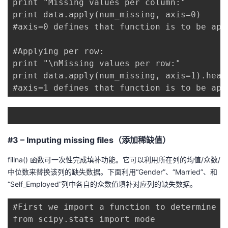
print "Missing values per column:"

print data.apply(num_missing, axis=0)

#axis=0 defines that function is to be app
#Applying per row:

print "\nMissing values per row:"

print data.apply(num_missing, axis=1).head(
#axis=1 defines that function is to be app
#3 – Imputing missing files（添加稀缺值）
fillna() 函数可一次性完成填补功能。它可以利用所在列的均值/众数/
中位数来替换该列的缺失数据。下面利用“Gender”、“Married”、和
“Self_Employed”列中各自的众数值填补对应列的缺失数据。
#First we import a function to determine th
from scipy.stats import mode
