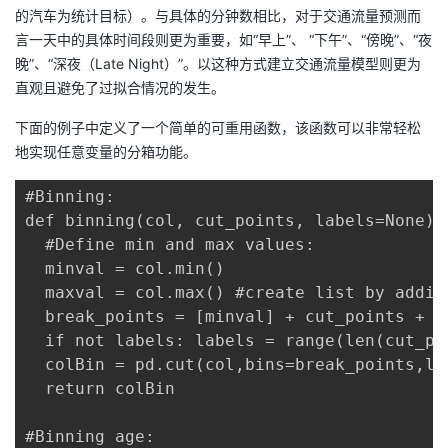
的汽车为统计目标）。与具体的分钟数相比，对于交通流量预测而
言一天中的具体时间段则更为重要，如“早上”、 “下午”、“傍晚”、“夜
晚”、“深夜（Late Night）”。以这种方式建立交通流量模型则更为
直观且避免了过拟合情况的发生。
下面的例子中定义了一个简单的可重用函数，该函数可以非常轻松
地实现任意变量的分箱功能。
#Binning:

def binning(col, cut_points, labels=None):

  #Define min and max values:

  minval = col.min()

  maxval = col.max() #create list by addin
  break_points = [minval] + cut_points + [
  if not labels: labels = range(len(cut_po
  colBin = pd.cut(col,bins=break_points,la
  return colBin

#Binning age:
