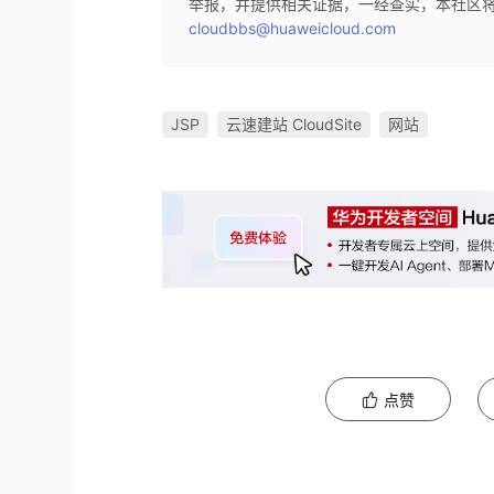
举报，并提供相关证据，一经查实，本社区
cloudbbs@huaweicloud.com
JSP
云速建站 CloudSite
网站
点赞