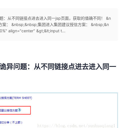
题：从不同链接点进去进入同一jsp页面，获取的值确不同！ &n
： &nbsp;&nbsp;集团进入集团建议授信方案： &nbsp;&n
lign="center" &gt;&lt;input t...
p诡异问题：从不同链接点进去进入同一