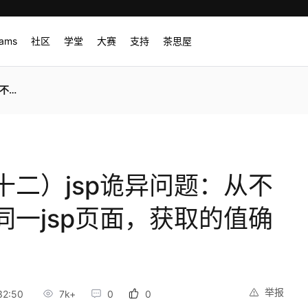
rams
社区
学堂
大赛
支持
茶思屋
不同！
二）jsp诡异问题：从不
一jsp页面，获取的值确
举报
32:50
7k+
0
0