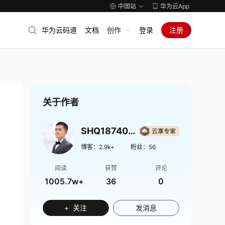
中国站
华为云App
华为云码道
文档
创作
登录
注册
关于作者
SHQ1874009
博客：
2.9k+
粉丝：
56
阅读
获赞
评论
1005.7w+
36
0
+ 关注
发消息