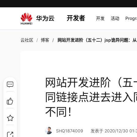
开发者
开发
活动
Prog
云社区
博客
网站开发进阶（五十二）jsp诡异问题：从不同链接点进去进入同一jsp页面，获取的值确
网站开发进阶（五十
同链接点进去进入同
不同！
SHQ1874009
发表于 2020/12/30 01: