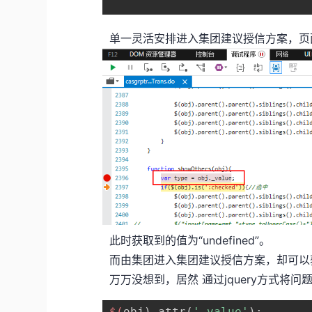
单一灵活安排进入集团建议授信方案，页
此时获取到的值为“undefined”。
而由集团进入集团建议授信方案，却可以获取
万万没想到，居然 通过jquery方式将问
$(
obj).attr(
'_value'
);
