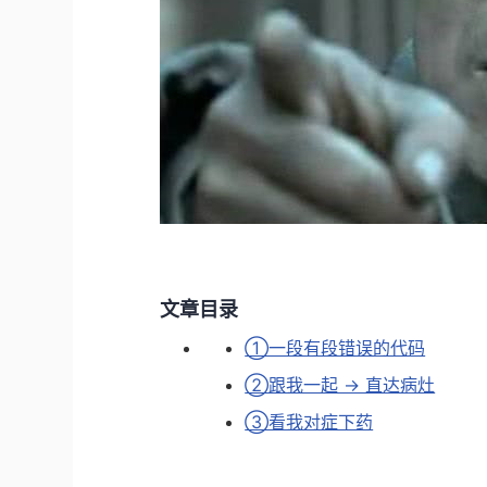
文章目录
①一段有段错误的代码
②跟我一起 -> 直达病灶
③看我对症下药