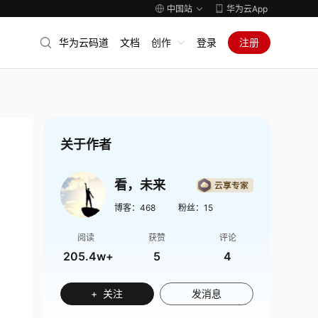
中国站
华为云App
华为云码道
文档
创作
登录
注册
关于作者
看，未来
博客：
468
粉丝：
15
阅读
获赞
评论
205.4w+
5
4
+ 关注
发消息