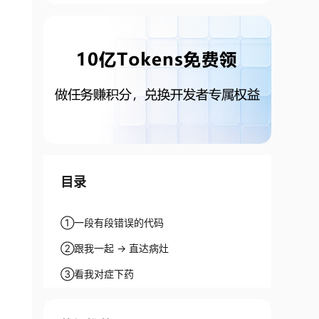
目录
①一段有段错误的代码
②跟我一起 -> 直达病灶
③看我对症下药