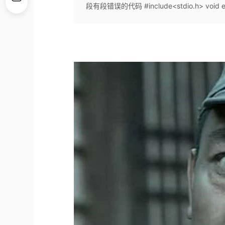
段有段错误的代码 #include<stdio.h> void errfunc