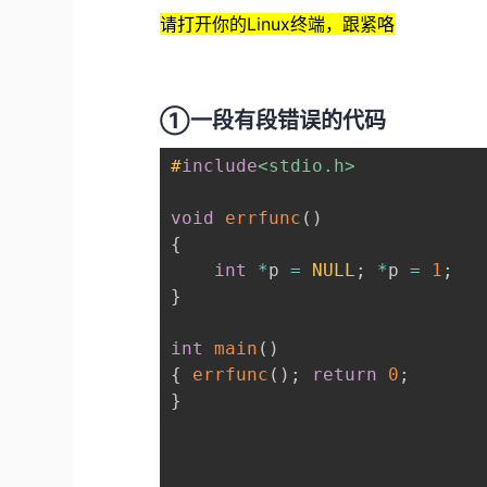
请打开你的Linux终端，跟紧咯
①一段有段错误的代码
#
include
<stdio.h>
void
errfunc
(
)
{
int
*
p 
=
NULL
;
*
p 
=
1
;
}
int
main
(
)
{
errfunc
(
)
;
return
0
;
}