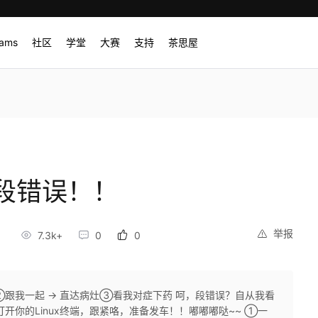
rams
社区
学堂
大赛
支持
茶思屋
段错误！！
举报
8
7.3k+
0
0
跟我一起 -> 直达病灶③看我对症下药 呵，段错误？自从我看
开你的Linux终端，跟紧咯，准备发车！！嘟嘟嘟哒~~ ①一