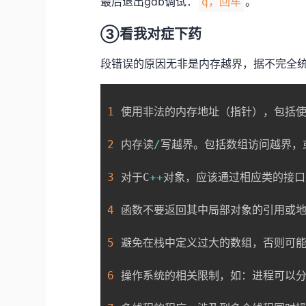
最后退出gdb调试：
。
q，回车
③看我对症下药
段错误的原因无非是内存越界，据不完全
1
 使用非法的内存地址（指针），包括使
2
 内存读
/
写越界。包括数组访问越界，
3
 对于C
++
对象，应该通过相应类的接口
4
 函数不要返回其中局部对象的引用或
5
 避免在栈中定义过大的数组，否则可
6
 操作系统的相关限制，如：进程可以分配