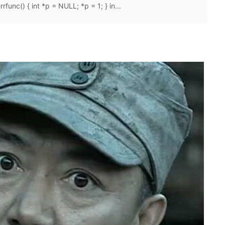
() { int *p = NULL; *p = 1; } in...