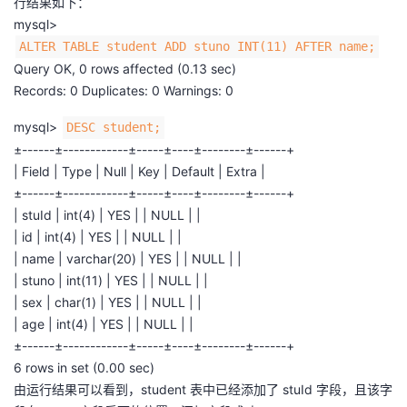
行结果如下：
mysql>
ALTER TABLE student ADD stuno INT(11) AFTER name;
Query OK, 0 rows affected (0.13 sec)
Records: 0 Duplicates: 0 Warnings: 0
mysql>
DESC student;
±------±------------±-----±----±--------±------+
| Field | Type | Null | Key | Default | Extra |
±------±------------±-----±----±--------±------+
| stuId | int(4) | YES | | NULL | |
| id | int(4) | YES | | NULL | |
| name | varchar(20) | YES | | NULL | |
| stuno | int(11) | YES | | NULL | |
| sex | char(1) | YES | | NULL | |
| age | int(4) | YES | | NULL | |
±------±------------±-----±----±--------±------+
6 rows in set (0.00 sec)
由运行结果可以看到，student 表中已经添加了 stuId 字段，且该字