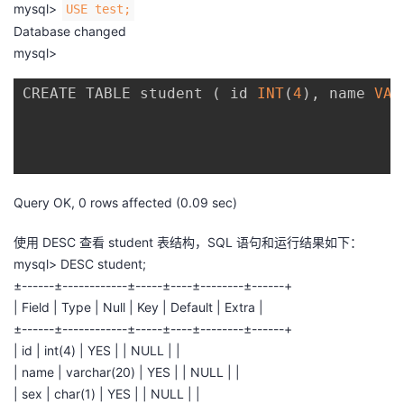
mysql>
USE test;
议
注
验
收
Database changed
mysql>
藏
CREATE TABLE student 
(
 id 
INT
(
4
)
,
 name 
VAR
Query OK, 0 rows affected (0.09 sec)
使用 DESC 查看 student 表结构，SQL 语句和运行结果如下：
mysql> DESC student;
±------±------------±-----±----±--------±------+
| Field | Type | Null | Key | Default | Extra |
±------±------------±-----±----±--------±------+
| id | int(4) | YES | | NULL | |
| name | varchar(20) | YES | | NULL | |
| sex | char(1) | YES | | NULL | |