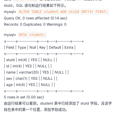
stuId，SQL 语句和运行结果如下所示。
mysql>
ALTER TABLE student ADD stuId INT(4) FIRST;
Query OK, 0 rows affected (0.14 sec)
Records: 0 Duplicates: 0 Warnings: 0
mysql>
DESC student;
±------±------------±-----±----±--------±------+
| Field | Type | Null | Key | Default | Extra |
±------±------------±-----±----±--------±------+
| stuId | int(4) | YES | | NULL | |
| id | int(4) | YES | | NULL | |
| name | varchar(20) | YES | | NULL | |
| sex | char(1) | YES | | NULL | |
| age | int(4) | YES | | NULL | |
±------±------------±-----±----±--------±------+
5 rows in set (0.00 sec)
由运行结果可以看到，student 表中已经添加了 stuId 字段，且该字
段在表中的第一个位置，添加字段成功。