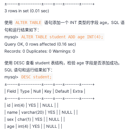
±------±------------±-----±----±--------±------+
3 rows in set (0.01 sec)
使用
语句添加一个 INT 类型的字段 age，SQL 语
ALTER TABLE
句和运行结果如下：
mysql>
ALTER TABLE student ADD age INT(4);
Query OK, 0 rows affected (0.16 sec)
Records: 0 Duplicates: 0 Warnings: 0
使用 DESC 查看 student 表结构，检验 age 字段是否添加成功。
SQL 语句和运行结果如下：
mysql>
DESC student;
±------±------------±-----±----±--------±------+
| Field | Type | Null | Key | Default | Extra |
±------±------------±-----±----±--------±------+
| id | int(4) | YES | | NULL | |
| name | varchar(20) | YES | | NULL | |
| sex | char(1) | YES | | NULL | |
| age | int(4) | YES | | NULL | |