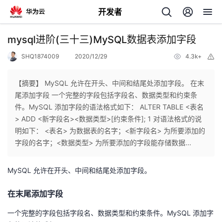
开发者
返
mysql进阶(三十三)MySQL数据表添加字段
回
SHQ1874009
2020/12/29
4.3k+
举
报
【摘要】 MySQL 允许在开头、中间和结尾处添加字段。 在末
尾添加字段 一个完整的字段包括字段名、数据类型和约束条
件。MySQL 添加字段的语法格式如下： ALTER TABLE <表名
个
> ADD <新字段名><数据类型>[约束条件]; 1 对语法格式的说
明如下： <表名> 为数据表的名字；<新字段名> 为所要添加的
我
人
字段的名字；<数据类型> 为所要添加的字段能存储数据...
我
的
主
MySQL 允许在开头、中间和结尾处添加字段。
我
的
开
页
在末尾添加字段
一个完整的字段包括字段名、数据类型和约束条件。MySQL 添加字
我
的
开
发