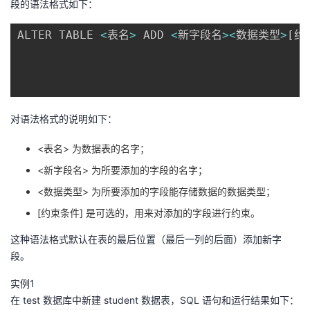
段的语法格式如下：
的
Programs
发
者
ALTER TABLE 
<
表名
>
 ADD 
<
新字段名
>
<
数据类型
>
[
约
支
者
我
持
学
的
我
对语法格式的说明如下：
我
堂
博
的
我
<表名> 为数据表的名字；
的
我
客
论
的
我
我
<新字段名> 为所要添加的字段的名字；
技
的
坛
圈
的
我
<数据类型> 为所要添加的字段能存储数据的数据类型；
的
我
[约束条件] 是可选的，用来对添加的字段进行约束。
术
云
子
直
的
我
课
的
我
这种语法格式默认在表的最后位置（最后一列的后面）添加新字
段。
支
声
播
活
的
程
认
的
我
实例1
持
建
动
关
证
实
的
在 test 数据库中新建 student 数据表，SQL 语句和运行结果如下：