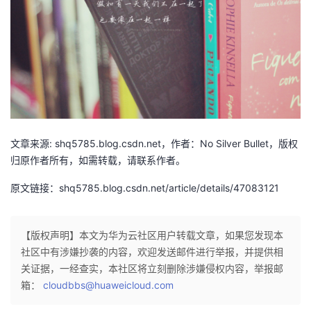
我
注
的
开
的
Programs
发
支
者
持
学
文章来源: shq5785.blog.csdn.net，作者：No Silver Bullet，版权
我
堂
归原作者所有，如需转载，请联系作者。
的
我
我
原文链接：shq5785.blog.csdn.net/article/details/47083121
技
的
的
我
【版权声明】本文为华为云社区用户转载文章，如果您发现本
术
云
社区中有涉嫌抄袭的内容，欢迎发送邮件进行举报，并提供相
课
的
我
关证据，一经查实，本社区将立刻删除涉嫌侵权内容，举报邮
支
声
箱：
cloudbbs@huaweicloud.com
程
认
的
我