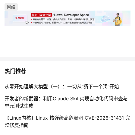
持
建
证
实
的
网络
议
验
收
藏
热门推荐
从零开始理解大模型（一）：一切从"猜下一个词"开始
开发者的新武器：利用Claude Skill实现自动化代码审查与
单元测试生成
【Linux内核】Linux 核弹级高危漏洞 CVE-2026-31431 完
整修复指南