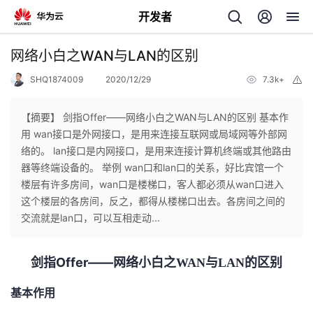
开发者
返
网络小白之WAN与LAN的区别
回
SHQ1874009
2020/12/29
7.3k+
举
报
【摘要】 剑指Offer——网络小白之WAN与LAN的区别 基本作
用 wan接口是外网接口，是用来连接互联网或局域网等外部网
络的。 lan接口是内网接口，是用来连接计算机终端或其他路由
个
器等终端设备的。 举例 wan口和lan口的关系，好比宾馆一个
楼层有许多房间，wan口是楼梯口，客人都必须从wan口进入
我
人
这个楼层的各房间，反之，都得从楼梯口出去。各房间之间的
交流就是lan口，可以互相走动...
的
主
剑指Offer——网络小白之
WAN
与
LAN
的区别
开
页
基本作用
发