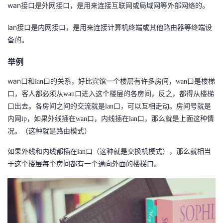
wan
接口是外网接口，是用来连接互联网或局域网等外部网络的。
者
lan
接口是内网接口，是用来连接计算机终端或其他路由器等终端设
备的。
我
举例
的
我
wan
口和
lan
口的关系，好比宾馆一个楼层有许多房间，
wan
口是楼梯
博
的
我
口，客人都必须从
wan
口进入这个楼层的各房间，反之，都得从楼梯
口出去。各房间之间的交流就是
lan
口，可以互相走动。房间号就是
客
论
的
我
内网
ip
，如果外线插在
wan
口，内线插在
lan
口，那么就是上面这种情
况。（这种就是路由模式）
坛
圈
的
我
如果外线和内线都插在
lan
口（这种就是交换机模式），那么就相当
子
直
的
我
于这个楼层每个房间都有一个通向外面的楼梯口。
我
播
活
的
我
动
关
的