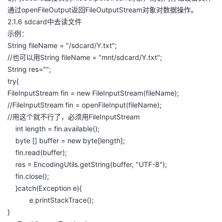
通过openFileOutput返回FileOutputStream对象对数据操作。
2.1.6 sdcard中去读文件
示例：
String fileName = "/sdcard/Y.txt";
//也可以用String fileName = "mnt/sdcard/Y.txt";
String res="";
try{
FileInputStream fin = new FileInputStream(fileName);
//FileInputStream fin = openFileInput(fileName);
//用这个就不行了，必须用FileInputStream
int length = fin.available();
byte [] buffer = new byte[length];
fin.read(buffer);
res = EncodingUtils.getString(buffer, "UTF-8");
fin.close();
}catch(Exception e){
e.printStackTrace();
}