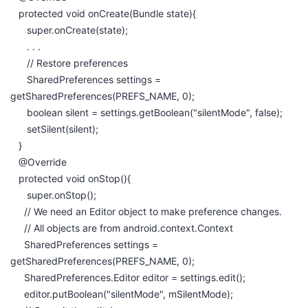
protected void onCreate(Bundle state){
super.onCreate(state);
. . .
// Restore preferences
SharedPreferences settings =
getSharedPreferences(PREFS_NAME, 0);
boolean silent = settings.getBoolean("silentMode", false);
setSilent(silent);
}
@Override
protected void onStop(){
super.onStop();
// We need an Editor object to make preference changes.
// All objects are from android.context.Context
SharedPreferences settings =
getSharedPreferences(PREFS_NAME, 0);
SharedPreferences.Editor editor = settings.edit();
editor.putBoolean("silentMode", mSilentMode);