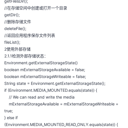
getFilesDir();
//在存储空间中创建或打开一个目录
getDir();
//删除存储文件
deleteFile();
//返回应用程序保存文件列表
fileList();
2使用外部存储
2.1.1检测外部存储状态：
Environment.getExternalStorageState()
boolean mExternalStorageAvailable = false;
boolean mExternalStorageWriteable = false;
String state = Environment.getExternalStorageState();
if (Environment.MEDIA_MOUNTED.equals(state)) {
// We can read and write the media
mExternalStorageAvailable = mExternalStorageWriteable =
true;
} else if
(Environment.MEDIA_MOUNTED_READ_ONLY.equals(state)) {