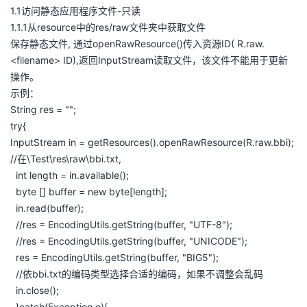
1.1访问静态应用程序文件-只读
者
1.1.1从resource中的res/raw文件夹中获取文件
保存静态文件, 通过openRawResource()传入资源ID( R.raw.
我
<filename> ID),返回InputStream读取文件，该文件不能用于更新
操作。
的
我
示例：
String res = "";
博
的
我
try{
InputStream in = getResources().openRawResource(R.raw.bbi);
客
论
的
我
//在\Test\res\raw\bbi.txt,
int length = in.available();
坛
圈
的
我
byte [] buffer = new byte[length];
in.read(buffer);
子
直
的
我
//res = EncodingUtils.getString(buffer, "UTF-8");
//res = EncodingUtils.getString(buffer, "UNICODE");
我
播
活
的
res = EncodingUtils.getString(buffer, "BIG5");
//依bbi.txt的编码类型选择合适的编码，如果不调整会乱码
我
动
关
的
in.close();
}catch(Exception e){