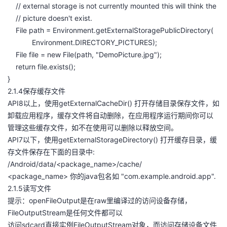
// external storage is not currently mounted this will think the
// picture doesn't exist.
File path = Environment.getExternalStoragePublicDirectory(
Environment.DIRECTORY_PICTURES);
File file = new File(path, "DemoPicture.jpg");
return file.exists();
}
2.1.4保存缓存文件
API8以上，使用getExternalCacheDir() 打开存储目录保存文件，如
卸载应用程序，缓存文件将自动删除，在应用程序运行期间你可以
管理这些缓存文件，如不在使用可以删除以释放空间。
API7以下，使用getExternalStorageDirectory() 打开缓存目录，缓
存文件保存在下面的目录中:
/Android/data/<package_name>/cache/
<package_name> 你的java包名如 "com.example.android.app".
2.1.5读写文件
提示：openFileOutput是在raw里编译过的访问设备存储，
FileOutputStream是任何文件都可以
访问sdcard直接实例FileOutputStream对象，而访问存储设备文件