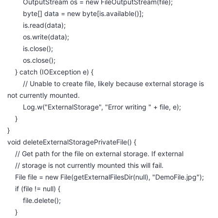
OutputStream os = new FileOutputStream(file);
byte[] data = new byte[is.available()];
is.read(data);
os.write(data);
is.close();
os.close();
} catch (IOException e) {
// Unable to create file, likely because external storage is
not currently mounted.
Log.w("ExternalStorage", "Error writing " + file, e);
}
}
void deleteExternalStoragePrivateFile() {
// Get path for the file on external storage. If external
// storage is not currently mounted this will fail.
File file = new File(getExternalFilesDir(null), "DemoFile.jpg");
if (file != null) {
file.delete();
}