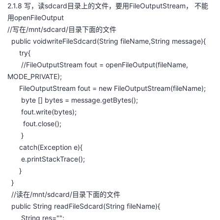
2.1.8 写，读sdcard目录上的文件，要用FileOutputStream， 不能
用openFileOutput
//写在/mnt/sdcard/目录下面的文件
public voidwriteFileSdcard(String fileName,String message){
try{
//FileOutputStream fout = openFileOutput(fileName,
MODE_PRIVATE);
FileOutputStream fout = new FileOutputStream(fileName);
byte [] bytes = message.getBytes();
fout.write(bytes);
fout.close();
}
catch(Exception e){
e.printStackTrace();
}
}
//读在/mnt/sdcard/目录下面的文件
public String readFileSdcard(String fileName){
String res="";