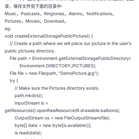
录，保存文件到下面的目录中:
Music，Podcasts，Ringtones，Alarms，Notifications，
Pictures，Movies，Download。
eg:
void createExternalStoragePublicPicture() {
// Create a path where we will place our picture in the user's
public pictures directory.
File path = Environment.getExternalStoragePublicDirectory(
Environment.DIRECTORY_PICTURES);
File file = new File(path, "DemoPicture.jpg");
try {
// Make sure the Pictures directory exists.
path.mkdirs();
InputStream is =
getResources().openRawResource(R.drawable.balloons);
OutputStream os = new FileOutputStream(file);
byte[] data = new byte[is.available()];
is.read(data);