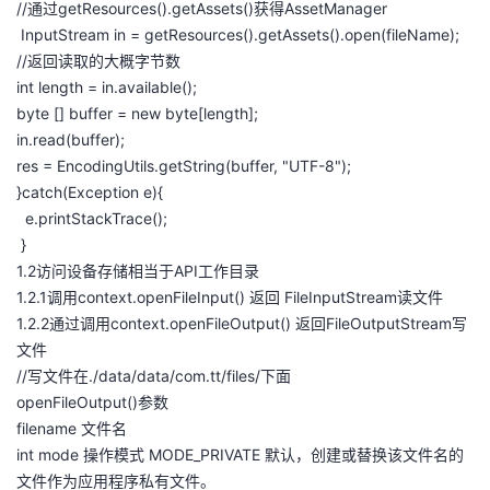
//通过getResources().getAssets()获得AssetManager
持
建
证
实
的
InputStream in = getResources().getAssets().open(fileName);
//返回读取的大概字节数
议
验
收
int length = in.available();
byte [] buffer = new byte[length];
藏
in.read(buffer);
res = EncodingUtils.getString(buffer, "UTF-8");
}catch(Exception e){
e.printStackTrace();
}
1.2访问设备存储相当于API工作目录
1.2.1调用context.openFileInput() 返回 FileInputStream读文件
1.2.2通过调用context.openFileOutput() 返回FileOutputStream写
文件
//写文件在./data/data/com.tt/files/下面
openFileOutput()参数
filename 文件名
int mode 操作模式 MODE_PRIVATE 默认，创建或替换该文件名的
文件作为应用程序私有文件。