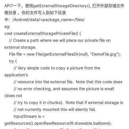
API7一下，使用getExternalStorageDirectory(), 打开外部存储文件
根目录 ，你的文件写入到如下目录
中：/Android/data/<package_name>/files/
eg:
void createExternalStoragePrivateFile() {
// Create a path where we will place our private file on
external storage.
File file = new File(getExternalFilesDir(null), "DemoFile.jpg");
try {
// Very simple code to copy a picture from the
application's
// resource into the external file. Note that this code does
// no error checking, and assumes the picture is small
(does not
// try to copy it in chunks). Note that if external storage is
// not currently mounted this will silently fail.
InputStream is =
getResources().openRawResource(R.drawable.balloons);