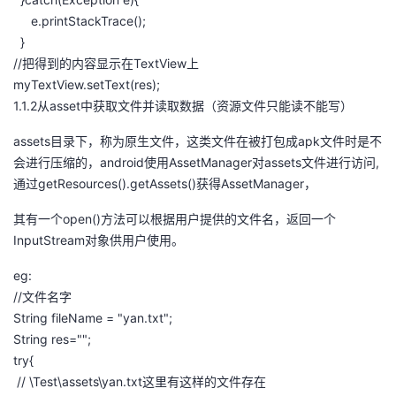
我
注
的
开
e.printStackTrace();
}
的
Programs
发
//把得到的内容显示在TextView上
myTextView.setText(res);
支
1.1.2从asset中获取文件并读取数据（资源文件只能读不能写）
者
assets目录下，称为原生文件，这类文件在被打包成apk文件时是不
持
学
会进行压缩的，android使用AssetManager对assets文件进行访问,
通过getResources().getAssets()获得AssetManager，
我
堂
其有一个open()方法可以根据用户提供的文件名，返回一个
的
我
我
InputStream对象供用户使用。
eg:
技
的
的
我
//文件名字
String fileName = "yan.txt";
术
云
课
的
我
String res="";
try{
支
声
程
认
的
我
// \Test\assets\yan.txt这里有这样的文件存在