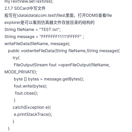
myTextView.setText(res);
2.1.7 SDCard中写文件
般写在\data\data\com.test\files\里面，打开DDMS查看file
explorer是可以看到仿真器文件存放目录的结构的
String fileName = "TEST.txt";
String message = "FFFFFFF11111FFFFF" ;
writeFileData(fileName, message);
public voidwriteFileData(String fileName,String message){
try{
FileOutputStream fout =openFileOutput(fileName,
MODE_PRIVATE);
byte [] bytes = message.getBytes();
fout.write(bytes);
fout.close();
}
catch(Exception e){
e.printStackTrace();
}
}