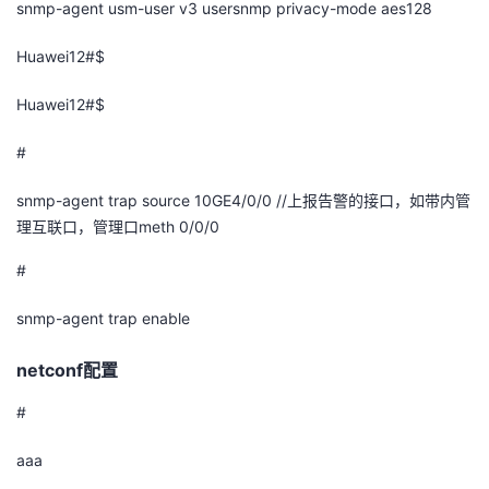
snmp-agent usm-user v3 usersnmp privacy-mode aes128
Huawei12#$
Huawei12#$
#
snmp-agent trap source 10GE4/0/0 //
上报告警的接口，如带内管
理互联口，管理口
meth 0/0/0
#
snmp-agent trap enable
netconf
配置
#
aaa