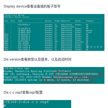
Display device
查看设备插的板子型号
者
我
的
我
博
的
我
客
论
的
我
Dis version
查看款型以及版本，以及启动时间
坛
圈
的
我
子
直
的
我
我
播
活
的
Dis c c ospf
查看
ospf
配置
我
动
关
的