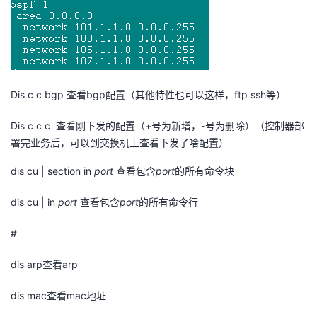
我
注
的
开
的
Programs
发
支
者
Dis c c bgp
查看
bgp
配置（其他特性也可以这样，
ftp ssh
等）
持
学
Dis c c c
查看刚下发的配置（
+
号为新增，
-
号为删除）（控制器部
署完业务后，可以到交换机上查看下发了啥配置）
我
堂
dis cu | section in
port
查看包含
port
的所有命令块
的
我
我
dis cu | in
port
查看包含
port
的所有命令行
技
的
的
我
#
术
云
课
的
我
dis arp
查看
arp
支
声
程
认
的
我
dis mac
查看
mac
地址