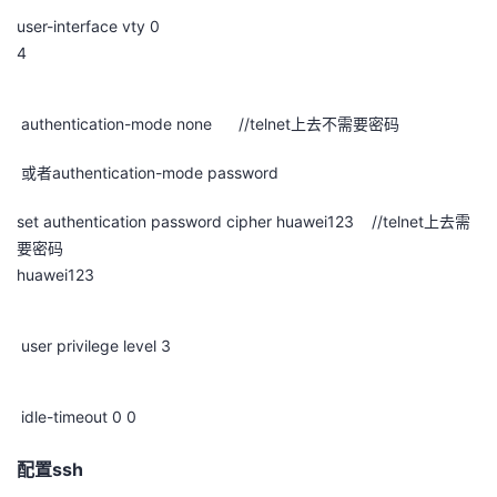
user-interface vty 0
4
authentication-mode none //telnet
上去不需要密码
或者
authentication-mode password
set authentication password cipher huawei123 //telnet
上去需
要密码
huawei123
user privilege level 3
idle-timeout 0 0
配置
ssh