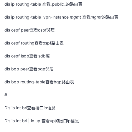
持
建
证
实
的
dis ip routing-table
查看
_public_
的路由表
议
dis ip routing-table vpn-instance
mgmt
查看
mgmt
的路由表
验
收
dis ospf peer
查看
ospf
邻居
藏
dis ospf routing
查看
ospf
路由表
dis ospf lsdb
查看
lsdb
库
dis bgp peer
查看
bgp
邻居
dis bgp routing-table
查看
bgp
路由表
#
Dis ip int bri
查看接口
ip
信息
Dis ip int bri | in up
查看
up
的接口
ip
信息