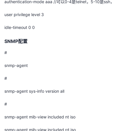
authentication-mode aaa //可以0-4
是
telnet
，
5-10
是
ssh
，
user privilege level 3
idle-timeout 0 0
SNMP
配置
#
snmp-agent
#
snmp-agent sys-info version all
#
snmp-agent mib-view included nt iso
snmp-agent mib-view included rd iso