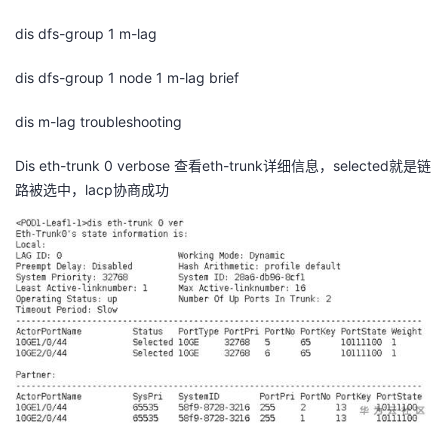
dis dfs-group 1 m-lag
dis dfs-group 1 node 1 m-lag brief
dis m-lag troubleshooting
Dis eth-trunk 0 verbose
查看
eth-trunk
详细信息，
selected
就是链
路被选中，
lacp
协商成功