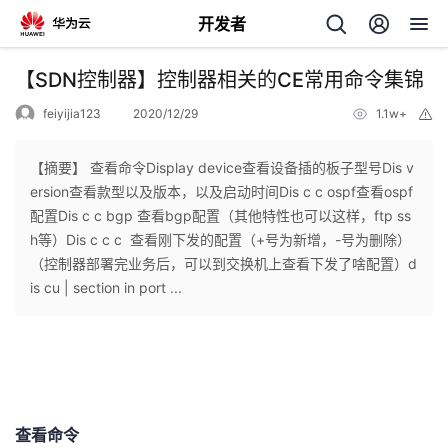
开发者
返
【SDN控制器】控制器相关的CE常用命令集锦
回
feiyijia123
2020/12/29
1.1w+
举
报
【摘要】 查看命令Display device查看设备插的板子型号Dis v
ersion查看款型以及版本，以及启动时间Dis c c ospf查看ospf
配置Dis c c bgp 查看bgp配置（其他特性也可以这样，ftp ss
个
h等）Dis c c c 查看刚下发的配置（+号为新增，-号为删除）
（控制器部署完业务后，可以到交换机上查看下发了啥配置）d
我
人
is cu | section in port ...
的
主
开
页
发
查看命令