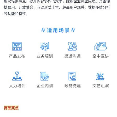
解决培训痛点，提升内部协作的效率，赋能企业商业成功。具备便
捷易用、开放融合、互动形式丰富、超高用户观看、数据多维分析
者
等功能和特性。
我
的
我
博
的
我
客
论
的
我
坛
圈
的
我
子
直
的
我
我
播
活
的
商品亮点
我
动
关
的