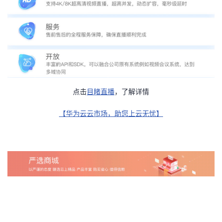
持
建
证
实
的
议
验
收
藏
点击
目睹直播
，了解详情
【华为云云市场，助您上云无忧】