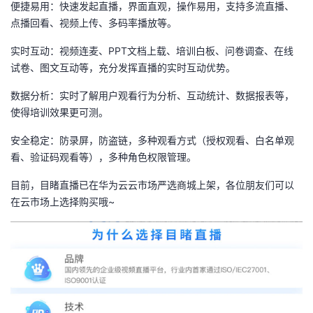
便捷易用：快速发起直播，界面直观，操作易用，支持多流直播、
我
注
的
开
点播回看、视频上传、多码率播放等。
的
Programs
发
实时互动：视频连麦、
PPT
文档上载、培训白板、问卷调查、在线
试卷、图文互动等，充分发挥直播的实时互动优势。
支
者
数据分析：实时了解用户观看行为分析、互动统计、数据报表等，
使得培训效果更可测。
持
学
安全稳定：防录屏，防盗链，多种观看方式（授权观看、白名单观
我
堂
看、验证码观看等），多种角色权限管理。
目前，目睹直播已在华为云云市场严选商城上架，各位朋友们可以
的
我
我
在云市场上选择购买哦
~
技
的
的
我
术
云
课
的
我
支
声
程
认
的
我