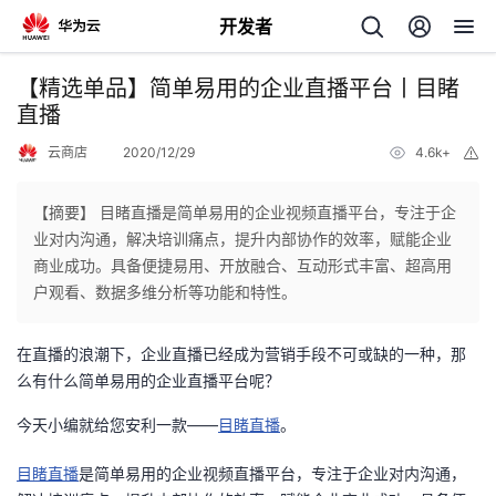
开发者
返
【精选单品】简单易用的企业直播平台丨目睹
回
直播
云商店
2020/12/29
4.6k+
举
报
【摘要】 目睹直播是简单易用的企业视频直播平台，专注于企
业对内沟通，解决培训痛点，提升内部协作的效率，赋能企业
个
商业成功。具备便捷易用、开放融合、互动形式丰富、超高用
户观看、数据多维分析等功能和特性。
我
人
在直播的浪潮下，企业直播已经成为营销手段不可或缺的一种，那
的
主
么有什么简单易用的企业直播平台呢？
今天小编就给您安利一款——
开
目睹直播
。
页
目睹直播
是简单易用的企业视频直播平台，专注于企业对内沟通，
发